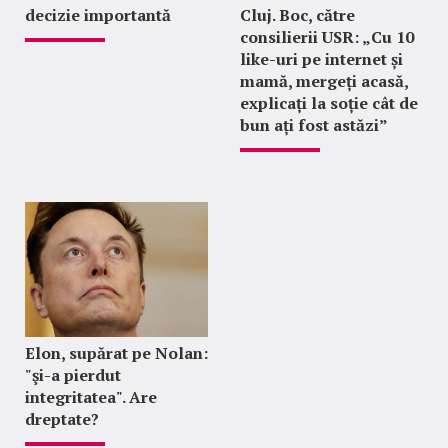
decizie importantă
Cluj. Boc, către
consilierii USR: „Cu 10
like-uri pe internet și
mamă, mergeți acasă,
explicați la soție cât de
bun ați fost astăzi”
Elon, supărat pe Nolan:
"şi-a pierdut
integritatea". Are
dreptate?