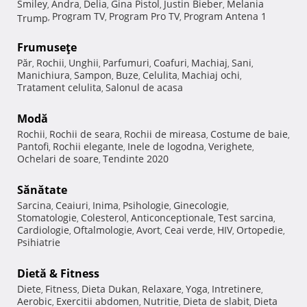
Smiley
Andra
Delia
Gina Pistol
Justin Bieber
Melania
,
,
,
,
,
Program TV
Program Pro TV
Program Antena 1
Trump
,
,
,
Frumuseţe
Păr
Rochii
Unghii
Parfumuri
Coafuri
Machiaj
Sani
,
,
,
,
,
,
,
Manichiura
Sampon
Buze
Celulita
Machiaj ochi
,
,
,
,
,
Tratament celulita
Salonul de acasa
,
Modă
Rochii
Rochii de seara
Rochii de mireasa
Costume de baie
,
,
,
,
Pantofi
Rochii elegante
Inele de logodna
Verighete
,
,
,
,
Ochelari de soare
Tendinte 2020
,
Sănătate
Sarcina
Ceaiuri
Inima
Psihologie
Ginecologie
,
,
,
,
,
Stomatologie
Colesterol
Anticonceptionale
Test sarcina
,
,
,
,
Cardiologie
Oftalmologie
Avort
Ceai verde
HIV
Ortopedie
,
,
,
,
,
,
Psihiatrie
Dietă & Fitness
Diete
Fitness
Dieta Dukan
Relaxare
Yoga
Intretinere
,
,
,
,
,
,
Aerobic
Exercitii abdomen
Nutritie
Dieta de slabit
Dieta
,
,
,
,