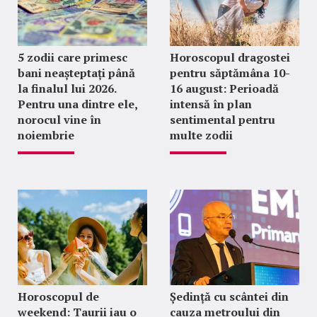
5 zodii care primesc
Horoscopul dragostei
bani neașteptați până
pentru săptămâna 10-
la finalul lui 2026.
16 august: Perioadă
Pentru una dintre ele,
intensă în plan
norocul vine în
sentimental pentru
noiembrie
multe zodii
Horoscopul de
Ședință cu scântei din
weekend: Taurii iau o
cauza metroului din