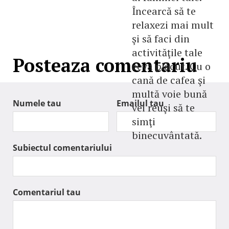
Încearcă să te
relaxezi mai mult
şi să faci din
activităţile tale
Posteaza comentariu
ceva plăcut. Cu o
cană de cafea şi
multă voie bună
Numele tau
Emailul tau
vei reuşi să te
simţi
binecuvântată.
Subiectul comentariului
Comentariul tau