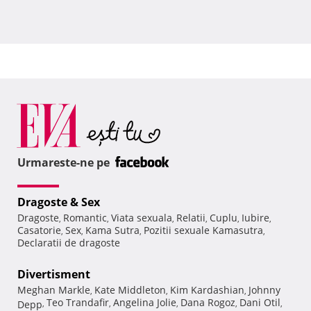
Urmareste-ne pe
Dragoste & Sex
Dragoste
Romantic
Viata sexuala
Relatii
Cuplu
Iubire
,
,
,
,
,
,
Casatorie
Sex
Kama Sutra
Pozitii sexuale Kamasutra
,
,
,
,
Declaratii de dragoste
Divertisment
Meghan Markle
Kate Middleton
Kim Kardashian
Johnny
,
,
,
Teo Trandafir
Angelina Jolie
Dana Rogoz
Dani Otil
Depp
,
,
,
,
,