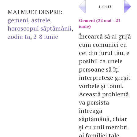
1
din
13
MAI MULT DESPRE:
gemeni
,
astrele
,
Gemeni (22 mai - 21
iunie)
horoscopul săptămânii
,
Încearcă să ai grijă
zodia ta
,
2-8 iunie
cum comunici cu
cei din jurul tău, e
posibil ca unele
persoane să îţi
interpreteze greşit
vorbele şi tonul.
Această problemă
va persista
întreaga
săptămână, chiar
şi cu unii membri
ai familiei tale.