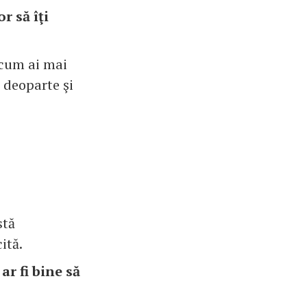
r să îţi
 cum ai mai
a deoparte şi
stă
ită.
ar fi bine să