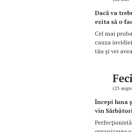
Dacă va trebu
ezita să o fac
Cel mai probab
cauza invidiei
tău şi vei ave
Fec
(23 augu
Începi luna ş
vin Sărbători
Perfecţionist
organizarea sa