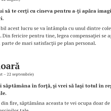
i să te cerţi cu cineva pentru a-ţi apăra imag
i.
il acest lucru se va întâmpla cu unul dintre coleg
. Din fericire pentru tine, legea compensaţiei se a
a parte de mari satisfacţii pe plan personal.
ioară
st – 22 septembrie)
i săptămâna în forţă, şi vrei să laşi totul în r
le.
ă din fire, săptămâna aceasta te vei ocupa doar d
rcinilor tale.