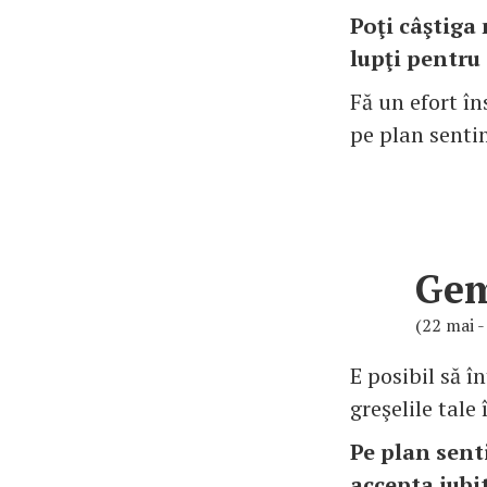
Poţi câştiga
lupţi pentru 
Fă un efort în
pe plan sentim
Ge
(22 mai -
E posibil să î
greşelile tale 
Pe plan sent
accepta iubit