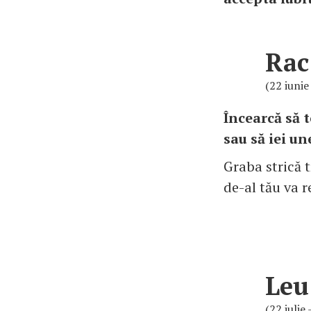
Rac
(22 iunie 
Încearcă să t
sau să iei un
Graba strică 
de-al tău va r
Leu
(22 iulie