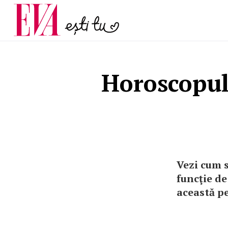
și 60 de ani. De ce te t
Carieră
pe măsură ce înaintez
Actualitate
Horoscopul
Vezi cum s
funcţie de
această p