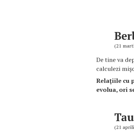
Ber
(21 marti
De tine va dep
calculezi mişc
Relaţiile cu 
evolua, ori s
Tau
(21 april