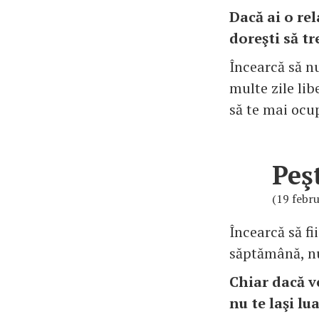
Dacă ai o rel
doreşti să tre
Încearcă să n
multe zile lib
să te mai ocup
Peş
(19 febru
Încearcă să fi
săptămână, nu
Chiar dacă ve
nu te laşi lua