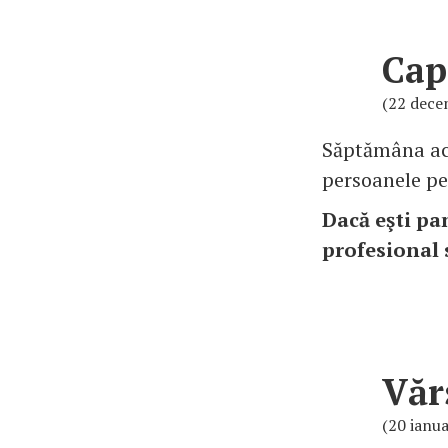
Cap
(22 decem
Săptămâna ace
persoanele pe 
Dacă eşti pan
profesional s
Văr
(20 ianua