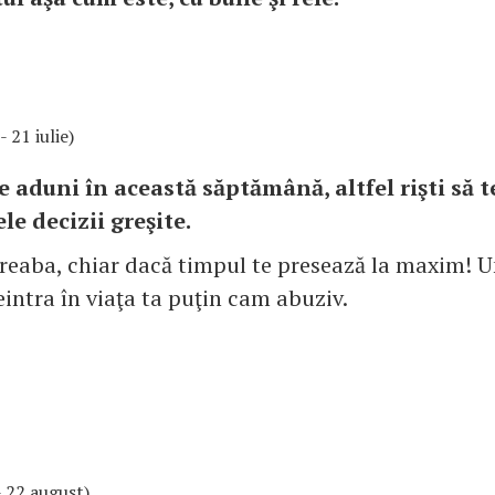
- 21 iulie)
e aduni în această săptămână, altfel rişti să 
ele decizii greşite.
treaba, chiar dacă timpul te presează la maxim! Un
eintra în viaţa ta puţin cam abuziv.
 - 22 august)