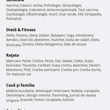
Sarcina
Ceaiuri
Inima
Psihologie
Ginecologie
,
,
,
,
,
Stomatologie
Colesterol
Anticonceptionale
Test sarcina
,
,
,
,
Cardiologie
Oftalmologie
Avort
Ceai verde
HIV
Ortopedie
,
,
,
,
,
,
Psihiatrie
Dietă & Fitness
Diete
Fitness
Dieta Dukan
Relaxare
Yoga
Intretinere
,
,
,
,
,
,
Aerobic
Exercitii abdomen
Nutritie
Dieta de slabit
Dieta
,
,
,
,
Silueta
Dieta ketogenica
Sala de acasa
disociata
,
,
,
Reţete
Mancare
Paste
Ciorba
Peste
Sos
Salata
Cafea
Supa
,
,
,
,
,
,
,
,
Dulceata
Tocanita
Cocktail
Supa crema
Aperitive
Desert
,
,
,
,
,
,
Maioneza
Pilaf
Ciorba perisoare
Ciorba pui
Ciorba burta
,
,
,
,
,
Ce mancam azi
Casă şi familie
Mobila bucatarie
Amenajari interioare
Mobila
Canapele
,
,
,
,
Dormitoare
Design interior
Parenting
Jurnal de mama
,
,
,
Gravide
Femei curajoase
Autism
singura
,
,
,