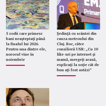
5 zodii care primesc
Ședință cu scântei din
bani neașteptați până
cauza metroului din
la finalul lui 2026.
Cluj. Boc, către
Pentru una dintre ele,
consilierii USR: „Cu 10
norocul vine în
like-uri pe internet și
noiembrie
mamă, mergeți acasă,
explicați la soție cât de
bun ați fost astăzi”