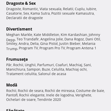
Dragoste & Sex
Dragoste
Romantic
Viata sexuala
Relatii
Cuplu
Iubire
,
,
,
,
,
,
Casatorie
Sex
Kama Sutra
Pozitii sexuale Kamasutra
,
,
,
,
Declaratii de dragoste
Divertisment
Meghan Markle
Kate Middleton
Kim Kardashian
Johnny
,
,
,
Teo Trandafir
Angelina Jolie
Dana Rogoz
Dani Otil
Depp
,
,
,
,
,
Smiley
Andra
Delia
Gina Pistol
Justin Bieber
Melania
,
,
,
,
,
Program TV
Program Pro TV
Program Antena 1
Trump
,
,
,
Frumuseţe
Păr
Rochii
Unghii
Parfumuri
Coafuri
Machiaj
Sani
,
,
,
,
,
,
,
Manichiura
Sampon
Buze
Celulita
Machiaj ochi
,
,
,
,
,
Tratament celulita
Salonul de acasa
,
Modă
Rochii
Rochii de seara
Rochii de mireasa
Costume de baie
,
,
,
,
Pantofi
Rochii elegante
Inele de logodna
Verighete
,
,
,
,
Ochelari de soare
Tendinte 2020
,
Sănătate