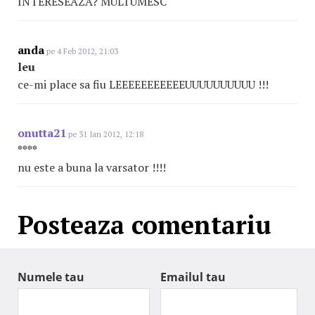
INTERESEAZA? MULTUMESC
anda
pe 4 Feb 2012, 21:03
leu
ce-mi place sa fiu LEEEEEEEEEEEUUUUUUUU
UU
!!!
onutta21
pe 31 Ian 2012, 12:18
****
nu este a buna la varsator !!!!
Posteaza comentariu
Numele tau
Emailul tau