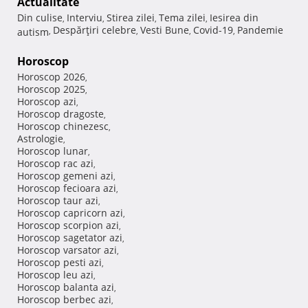
Actualitate
Din culise
Interviu
Stirea zilei
Tema zilei
Iesirea din
,
,
,
,
Despărţiri celebre
Vesti Bune
Covid-19
Pandemie
autism
,
,
,
,
Horoscop
Horoscop 2026
,
Horoscop 2025
,
Horoscop azi
,
Horoscop dragoste
,
Horoscop chinezesc
,
Astrologie
,
Horoscop lunar
,
Horoscop rac azi
,
Horoscop gemeni azi
,
Horoscop fecioara azi
,
Horoscop taur azi
,
Horoscop capricorn azi
,
Horoscop scorpion azi
,
Horoscop sagetator azi
,
Horoscop varsator azi
,
Horoscop pesti azi
,
Horoscop leu azi
,
Horoscop balanta azi
,
Horoscop berbec azi
,