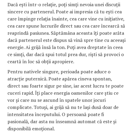
Dacă ești într-o relație, poți simți nevoia unei discuții
sincere cu partenerul. Poate ai impresia că tu ești cea
care împinge relația înainte, cea care vine cu inițiative,
cea care spune lucrurile direct sau cea care încearcă să
reaprindă pasiunea. Săptămâna aceasta îți poate arăta
dacă partenerul este dispus să vină spre tine cu aceeași
energie. Ai grijă însă la ton. Poți avea dreptate în ceea
ce simți, dar dacă spui totul prea dur, riști să provoci o
ceartă în loc să obții apropiere.
Pentru nativele singure, perioada poate aduce o
atracție puternică. Poate apărea cineva spontan,
direct sau foarte sigur pe sine, iar acest lucru te poate
cuceri rapid. Îți place energia oamenilor care știu ce
vor și care nu se ascund în spatele unor jocuri
complicate. Totuși, ai grijă să nu te lași dusă doar de
intensitatea începutului. O persoană poate fi
pasională, dar asta nu înseamnă automat că este și
disponibilă emoțional.