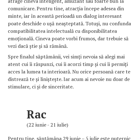
atrage cineva inteligent, amuzant sau foarte bun la
comunicare. Pentru tine, atracția începe adesea din
minte, iar în această perioadă un dialog interesant
poate deschide o ușă neașteptată. Totuși, nu confunda
compatibilitatea intelectuală cu disponibilitatea
emoțională. Cineva poate vorbi frumos, dar trebuie să
vezi dacă știe și să rămână.
Spre finalul săptămânii, vei simți nevoia să alegi mai
atent cui îi răspunzi, cui îi acorzi timp și cui îi permiți
acces la lumea ta interioară. Nu orice persoană care te
distrează te și liniștește. Iar acum ai nevoie nu doar de
stimulare, ci și de sinceritate.
Rac
(22 iunie - 21 iulie)
Pentru tine, săptămâna 29 iunie – 5 iulie este puternic