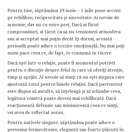
Pentru tine, săptămâna 29 iunie – 5 iulie pune accent
pe echilibru, reciprocitate și sinceritate. Ai nevoie de
armonie, dar nu cu orice preț. Dacă ai făcut
compromisuri, ai tăcut ca să nu tensionezi atmosfera
sau ai acceptat mai puțin decât îți doreai, această
perioadă poate aduce o trezire emoțională. Nu mai poți
numi pace ceea ce, de fapt, te consumă în tăcere.
Dacă ești într-o relație, poate fi momentul potrivit
pentru o discuție despre felul în care vă oferiți atenție,
timp și sprijin. Ai nevoie să simți că nu ești singura care
ajustează totul pentru binele relației. Dacă partenerul
este dispus să asculte, să înțeleagă și să schimbe ceva,
legătura voastră poate deveni mai echilibrată. Dacă
reacționează defensiv sau minimizează ceea ce simți,
vei avea de reflectat serios.
Pentru nativele singure, săptămâna poate aduce o
persoană fermecătoare, elegantă sau foarte plăcută în