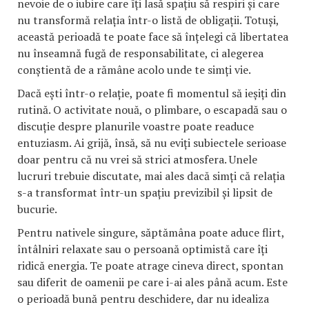
nevoie de o iubire care îți lasă spațiu să respiri și care
nu transformă relația într-o listă de obligații. Totuși,
această perioadă te poate face să înțelegi că libertatea
nu înseamnă fugă de responsabilitate, ci alegerea
conștientă de a rămâne acolo unde te simți vie.
Dacă ești într-o relație, poate fi momentul să ieșiți din
rutină. O activitate nouă, o plimbare, o escapadă sau o
discuție despre planurile voastre poate readuce
entuziasm. Ai grijă, însă, să nu eviți subiectele serioase
doar pentru că nu vrei să strici atmosfera. Unele
lucruri trebuie discutate, mai ales dacă simți că relația
s-a transformat într-un spațiu previzibil și lipsit de
bucurie.
Pentru nativele singure, săptămâna poate aduce flirt,
întâlniri relaxate sau o persoană optimistă care îți
ridică energia. Te poate atrage cineva direct, spontan
sau diferit de oamenii pe care i-ai ales până acum. Este
o perioadă bună pentru deschidere, dar nu idealiza