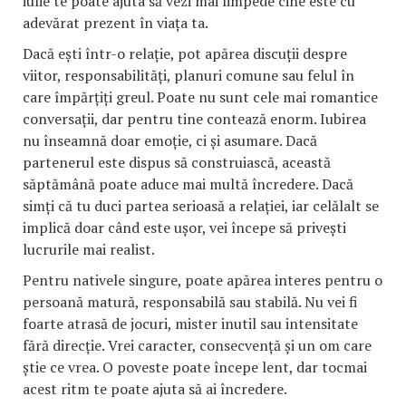
iulie te poate ajuta să vezi mai limpede cine este cu
adevărat prezent în viața ta.
Dacă ești într-o relație, pot apărea discuții despre
viitor, responsabilități, planuri comune sau felul în
care împărțiți greul. Poate nu sunt cele mai romantice
conversații, dar pentru tine contează enorm. Iubirea
nu înseamnă doar emoție, ci și asumare. Dacă
partenerul este dispus să construiască, această
săptămână poate aduce mai multă încredere. Dacă
simți că tu duci partea serioasă a relației, iar celălalt se
implică doar când este ușor, vei începe să privești
lucrurile mai realist.
Pentru nativele singure, poate apărea interes pentru o
persoană matură, responsabilă sau stabilă. Nu vei fi
foarte atrasă de jocuri, mister inutil sau intensitate
fără direcție. Vrei caracter, consecvență și un om care
știe ce vrea. O poveste poate începe lent, dar tocmai
acest ritm te poate ajuta să ai încredere.