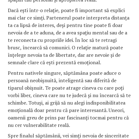
Dacă ești într-o relație, poate fi important să explici
mai clar ce simți. Partenerul poate interpreta distanța
ta ca lipsă de interes, deși pentru tine poate fi doar
nevoia de a te aduna, de a avea spațiu mental sau de a
te reconecta cu propriile idei. În loc să te retragi
brusc, încearcă să comunici. O relație matură poate
înțelege nevoia ta de libertate, dar are nevoie și de
semnale clare că ești prezentă emoțional.
Pentru nativele singure, săptămâna poate aduce o
persoană neobișnuită, inteligentă sau diferită de
tiparul obișnuit. Te poate atrage cineva cu care poți
vorbi liber, cineva care nu te judecă și nu încearcă să te
schimbe. Totuși, ai grijă să nu alegi indisponibilitatea
emoțională doar pentru că pare interesantă. Uneori,
oamenii greu de prins par fascinanți tocmai pentru că
nu cer vulnerabilitate reală.
Spre finalul săptămânii, vei simți nevoia de sinceritate