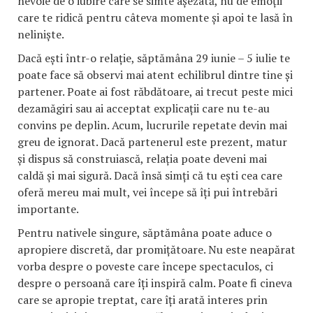
nevoie de o iubire care se simte așezată, nu de emoții
care te ridică pentru câteva momente și apoi te lasă în
neliniște.
Dacă ești într-o relație, săptămâna 29 iunie – 5 iulie te
poate face să observi mai atent echilibrul dintre tine și
partener. Poate ai fost răbdătoare, ai trecut peste mici
dezamăgiri sau ai acceptat explicații care nu te-au
convins pe deplin. Acum, lucrurile repetate devin mai
greu de ignorat. Dacă partenerul este prezent, matur
și dispus să construiască, relația poate deveni mai
caldă și mai sigură. Dacă însă simți că tu ești cea care
oferă mereu mai mult, vei începe să îți pui întrebări
importante.
Pentru nativele singure, săptămâna poate aduce o
apropiere discretă, dar promițătoare. Nu este neapărat
vorba despre o poveste care începe spectaculos, ci
despre o persoană care îți inspiră calm. Poate fi cineva
care se apropie treptat, care îți arată interes prin