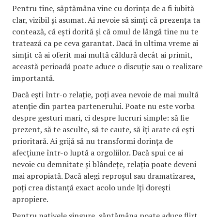
Pentru tine, săptămâna vine cu dorința de a fi iubită
clar, vizibil și asumat. Ai nevoie să simți că prezența ta
contează, că ești dorită și că omul de lângă tine nu te
tratează ca pe ceva garantat. Dacă în ultima vreme ai
simțit că ai oferit mai multă căldură decât ai primit,
această perioadă poate aduce o discuție sau o realizare
importantă.
Dacă ești într-o relație, poți avea nevoie de mai multă
atenție din partea partenerului. Poate nu este vorba
despre gesturi mari, ci despre lucruri simple: să fie
prezent, să te asculte, să te caute, să îți arate că ești
prioritară. Ai grijă să nu transformi dorința de
afecțiune într-o luptă a orgoliilor. Dacă spui ce ai
nevoie cu demnitate și blândețe, relația poate deveni
mai apropiată. Dacă alegi reproșul sau dramatizarea,
poți crea distanță exact acolo unde îți dorești
apropiere.
Pentru nativele singure, săptămâna poate aduce flirt,