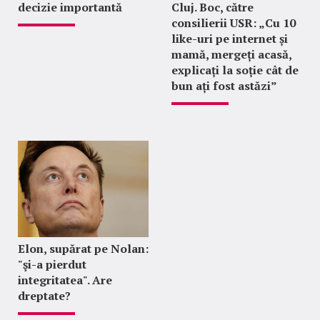
decizie importantă
Cluj. Boc, către
consilierii USR: „Cu 10
like-uri pe internet și
mamă, mergeți acasă,
explicați la soție cât de
bun ați fost astăzi”
Elon, supărat pe Nolan:
"şi-a pierdut
integritatea". Are
dreptate?