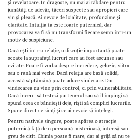
și revelatoare. În dragoste, nu mai ai răbdare pentru
jumătăți de adevăr, tăceri suspecte sau apropieri care
vin și pleacă. Ai nevoie de loialitate, profunzime și
claritate. Intuiția ta este foarte puternică, dar
provocarea va fi să nu transformi fiecare semn într-un
motiv de suspiciune.
Dacă ești într-o relație, o discuție importantă poate
scoate la suprafață lucruri care au fost ascunse sau
evitate. Poate fi vorba despre încredere, gelozie, viitor
sau o rană mai veche. Dacă relația are bază solidă,
această săptămână poate aduce vindecare. Dar
vindecarea nu vine prin control, ci prin vulnerabilitate.
Dacă încerci să testezi partenerul sau să îl împingi să
spună ceea ce bănuiești deja, riști să complici lucrurile.
Spune direct ce simți și ce ai nevoie să înțelegi.
Pentru nativele singure, poate apărea o atracție
puternică față de o persoană misterioasă, intensă sau
greu de citit. Chimia poate fi mare, dar ai grijă să nu te