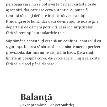
persoană care nu se potrivește perfect cu lista ta de
așteptări, dar care are ceva autentic. Ai putea fi
tentată să cauți defecte înainte să vezi calitățile.
Prudența este bună, dar dacă devine zid, te poate ține
departe și de oameni potriviți. Lasă loc surprizelor,
fără să renunți la standardele tale.
Săptămâna aceasta îți cere să nu confunzi controlul cu
siguranța. Iubirea sănătoasă nu se simte mereu perfect
previzibilă, dar nici nu te aruncă în haos. Dacă simți
liniște în preajma cuiva, dă-i voie acelei liniști să existe
fără să o diseci până dispare.
Balanţă
(23 septembrie - 22 octombrie)