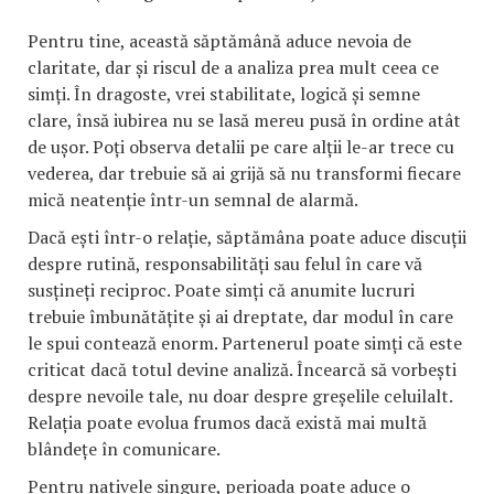
Pentru tine, această săptămână aduce nevoia de
claritate, dar și riscul de a analiza prea mult ceea ce
simți. În dragoste, vrei stabilitate, logică și semne
clare, însă iubirea nu se lasă mereu pusă în ordine atât
de ușor. Poți observa detalii pe care alții le-ar trece cu
vederea, dar trebuie să ai grijă să nu transformi fiecare
mică neatenție într-un semnal de alarmă.
Dacă ești într-o relație, săptămâna poate aduce discuții
despre rutină, responsabilități sau felul în care vă
susțineți reciproc. Poate simți că anumite lucruri
trebuie îmbunătățite și ai dreptate, dar modul în care
le spui contează enorm. Partenerul poate simți că este
criticat dacă totul devine analiză. Încearcă să vorbești
despre nevoile tale, nu doar despre greșelile celuilalt.
Relația poate evolua frumos dacă există mai multă
blândețe în comunicare.
Pentru nativele singure, perioada poate aduce o