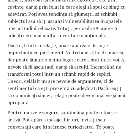
cuvinte, dar și prin felul în care alegi să spui ce simți cu
adevărat. Poți avea tendința să glumești, să schimbi
subiectul sau să îți ascunzi vulnerabilitatea în spatele
unei atitudini relaxate. Totuși, perioada 29 iunie – 5
iulie îți cere mai multă sinceritate emoțională.
Dacă ești într-o relație, poate apărea o discuție
importantă cu partenerul. Nu trebuie să fie dramatică,
dar poate lămuri o neînțelegere care a stat între voi. Ai
nevoie să fii ascultată, dar și să asculți. Încearcă să nu
transformi totul într-un schimb rapid de replici.
Uneori, celălalt nu are nevoie de argumente, ci de
sentimentul că ești prezentă cu adevărat. Dacă reușiți
să comunicați sincer, relația poate deveni mai vie și mai
apropiată.
Pentru nativele singure, săptămâna poate fi foarte
activă. Pot apărea mesaje, flirturi, invitații sau
conversații care îți stârnesc curiozitatea. Te poate