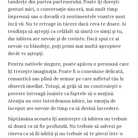
tandrețe din partea partenerului. Poate îți dorești
gesturi mici, o conversație sinceră, mai mult timp
împreună sau o dovadă că sentimentele voastre sunt
încă vii. Nu te retrage în tăcere dacă ceva te doare. Ai
tendința să aștepți ca celălalt să simtă ce simți și tu,
dar iubirea are nevoie și de cuvinte. Dacă spui ce ai
nevoie cu blândețe, poți primi mai multă apropiere
decât te aștepți.
Pentru nativele singure, poate apărea o persoană care
îți trezește imaginația. Poate fi o conexiune delicată,
romantică sau plină de semne pe care sufletul tău le
observă imediat. Totuși, ai grijă să nu construiești o
poveste întreagă înainte ca faptele să o susțină.
Atenția nu este întotdeauna iubire, iar emoția de
început are nevoie de timp ca să devină încredere.
Săptămâna aceasta îți amintește că iubirea nu trebuie
să doară ca să fie profundă. Nu trebuie să salvezi pe
cineva ca să fii iubită și nu trebuie să te pierzi într-o