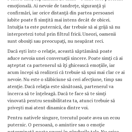
emoțională. Ai nevoie de tandrețe, siguranță și
confirmări, iar orice distanță din partea persoanei
iubite poate fi simțită mai intens decât de obicei.
Intuiția ta este puternică, dar trebuie să ai grijă să nu
interpretezi totul prin filtrul fricii. Uneori, oamenii
sunt obosiți sau preocupați, nu neapărat reci.
Dacă ești într-o relație, această săptămână poate
aduce nevoia unei conversații sincere. Poate simți că ai
așteptat ca partenerul să îți ghicească emoțiile, iar
acum începi să realizezi că trebuie să spui mai clar ce ai
nevoie. Nu este o slăbiciune să ceri afecțiune, timp sau
atenție. Dacă relația este sănătoasă, partenerul va
încerca să te înțeleagă. Dacă te face să te simți
vinovată pentru sensibilitatea ta, atunci trebuie să
privești mai atent dinamica dintre voi.
Pentru nativele singure, trecutul poate avea un ecou
puternic. O persoană, o amintire sau o emoție
neterminată poate reveni în gândurile tale. Nu orice