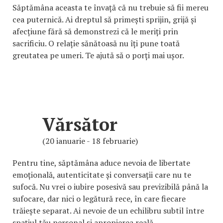
Săptămâna aceasta te învață că nu trebuie să fii mereu
cea puternică. Ai dreptul să primești sprijin, grijă și
afecțiune fără să demonstrezi că le meriți prin
sacrificiu. O relație sănătoasă nu îți pune toată
greutatea pe umeri. Te ajută să o porți mai ușor.
Vărsător
(20 ianuarie - 18 februarie)
Pentru tine, săptămâna aduce nevoia de libertate
emoțională, autenticitate și conversații care nu te
sufocă. Nu vrei o iubire posesivă sau previzibilă până la
sufocare, dar nici o legătură rece, în care fiecare
trăiește separat. Ai nevoie de un echilibru subtil între
spațiul tău personal și apropierea reală.