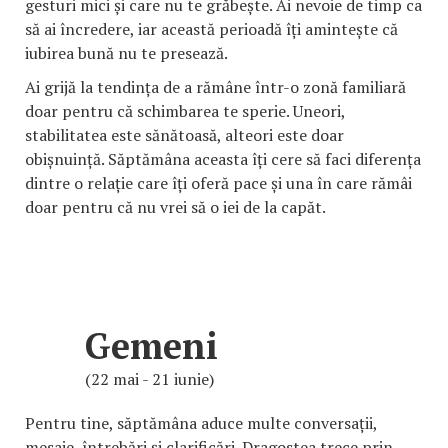
gesturi mici și care nu te grăbește. Ai nevoie de timp ca
să ai încredere, iar această perioadă îți amintește că
iubirea bună nu te presează.
Ai grijă la tendința de a rămâne într-o zonă familiară
doar pentru că schimbarea te sperie. Uneori,
stabilitatea este sănătoasă, alteori este doar
obișnuință. Săptămâna aceasta îți cere să faci diferența
dintre o relație care îți oferă pace și una în care rămâi
doar pentru că nu vrei să o iei de la capăt.
Gemeni
(22 mai - 21 iunie)
Pentru tine, săptămâna aduce multe conversații,
mesaje, întrebări și clarificări. Dragostea trece prin