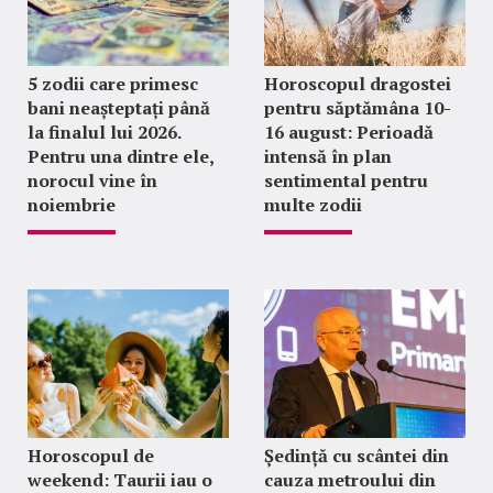
5 zodii care primesc
Horoscopul dragostei
bani neașteptați până
pentru săptămâna 10-
la finalul lui 2026.
16 august: Perioadă
Pentru una dintre ele,
intensă în plan
norocul vine în
sentimental pentru
noiembrie
multe zodii
Horoscopul de
Ședință cu scântei din
weekend: Taurii iau o
cauza metroului din