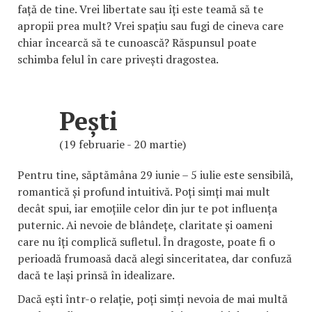
față de tine. Vrei libertate sau îți este teamă să te
apropii prea mult? Vrei spațiu sau fugi de cineva care
chiar încearcă să te cunoască? Răspunsul poate
schimba felul în care privești dragostea.
Pești
(19 februarie - 20 martie)
Pentru tine, săptămâna 29 iunie – 5 iulie este sensibilă,
romantică și profund intuitivă. Poți simți mai mult
decât spui, iar emoțiile celor din jur te pot influența
puternic. Ai nevoie de blândețe, claritate și oameni
care nu îți complică sufletul. În dragoste, poate fi o
perioadă frumoasă dacă alegi sinceritatea, dar confuză
dacă te lași prinsă în idealizare.
Dacă ești într-o relație, poți simți nevoia de mai multă