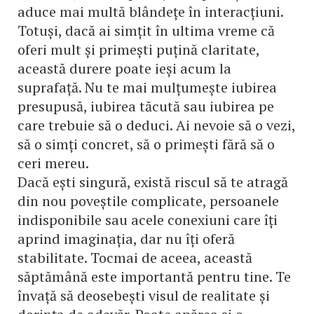
aduce mai multă blândețe în interacțiuni.
Totuși, dacă ai simțit în ultima vreme că
oferi mult și primești puțină claritate,
această durere poate ieși acum la
suprafață. Nu te mai mulțumește iubirea
presupusă, iubirea tăcută sau iubirea pe
care trebuie să o deduci. Ai nevoie să o vezi,
să o simți concret, să o primești fără să o
ceri mereu.
Dacă ești singură, există riscul să te atragă
din nou poveștile complicate, persoanele
indisponibile sau acele conexiuni care îți
aprind imaginația, dar nu îți oferă
stabilitate. Tocmai de aceea, această
săptămână este importantă pentru tine. Te
învață să deosebești visul de realitate și