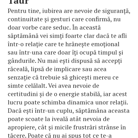
Taur
Pentru tine, iubirea are nevoie de siguranță,
continuitate și gesturi care confirmă, nu
doar vorbe care seduc. În această
săptămână vei simți foarte clar dacă te afli
într-o relație care te hrănește emoțional
sau într-una care doar îți ocupă timpul și
gândurile. Nu mai ești dispusă să accepți
răceală, lipsă de implicare sau acea
senzație că trebuie să ghicești mereu ce
simte celălalt. Vei avea nevoie de
certitudini și de o energie stabilă, iar acest
lucru poate schimba dinamica unor relații.
Dacă ești într-un cuplu, săptămâna aceasta
poate scoate la iveală atât nevoia de
apropiere, cât și micile frustrări strânse în
tăcere. Poate că nu ai spus tot ce te-a