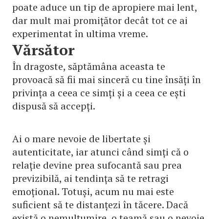
poate aduce un tip de apropiere mai lent,
dar mult mai promițător decât tot ce ai
experimentat în ultima vreme.
Vărsător
În dragoste, săptămâna aceasta te
provoacă să fii mai sinceră cu tine însăți în
privința a ceea ce simți și a ceea ce ești
dispusă să accepți.
Ai o mare nevoie de libertate și
autenticitate, iar atunci când simți că o
relație devine prea sufocantă sau prea
previzibilă, ai tendința să te retragi
emoțional. Totuși, acum nu mai este
suficient să te distanțezi în tăcere. Dacă
există o nemulțumire, o teamă sau o nevoie