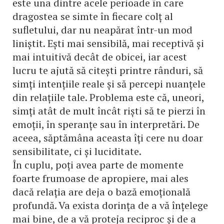
este una dintre acele perioade în care
dragostea se simte în fiecare colț al
sufletului, dar nu neapărat într-un mod
liniștit. Ești mai sensibilă, mai receptivă și
mai intuitivă decât de obicei, iar acest
lucru te ajută să citești printre rânduri, să
simți intențiile reale și să percepi nuanțele
din relațiile tale. Problema este că, uneori,
simți atât de mult încât riști să te pierzi în
emoții, în speranțe sau în interpretări. De
aceea, săptămâna aceasta îți cere nu doar
sensibilitate, ci și luciditate.
În cuplu, poți avea parte de momente
foarte frumoase de apropiere, mai ales
dacă relația are deja o bază emoțională
profundă. Va exista dorința de a vă înțelege
mai bine, de a vă proteja reciproc și de a