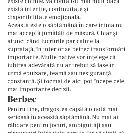
existe chimie. Va conta tot mai mult dacă
există intenție, continuitate și
disponibilitate emoțională.
Aceasta este o săptămână în care inima nu
mai acceptă jumătăți de măsură. Chiar și
atunci când lucrurile par calme la
suprafață, în interior se petrec transformări
importante. Multe native vor înțelege că
iubirea adevărată nu ar trebui să lase în
urmă epuizare, teamă sau nesiguranță
constantă. Și tocmai de aici pot începe cele
mai importante decizii.
Berbec
Pentru tine, dragostea capătă o notă mai
serioasă în această săptămână. Nu mai ai
răbdare pentru jocuri, ambiguități sau
răspunsuri întârziate care te fac să simți că