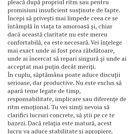
pleacă după propriul ritm sau pentru
promisiuni insuficient susținute de fapte.
Începi să privești mai limpede ceea ce se
întâmplă în viața ta amoroasă și, chiar
dacă această claritate nu este mereu
confortabilă, ea este necesară. Vei înțelege
mai exact unde ai fost prea răbdătoare,
unde ai încercat să repari singură și unde ai
acceptat mai puțin decât meriți.
În cuplu, săptămâna poate aduce discuții
serioase, dar productive. Nu este exclus să
apară teme legate de timp,
responsabilitate, implicare sau diferențe de
ritm emoțional. Tu vei simți nevoia să
clarifici lucruri concrete, să știi pe ce te
bazezi. Dacă relația este matură, acest
lucru va aduce stabilitate și apropiere.