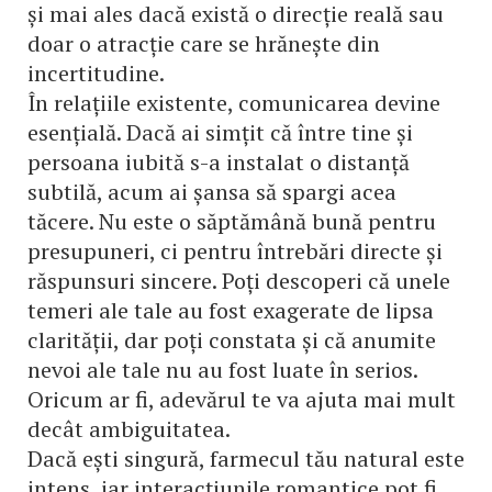
și mai ales dacă există o direcție reală sau
doar o atracție care se hrănește din
incertitudine.
În relațiile existente, comunicarea devine
esențială. Dacă ai simțit că între tine și
persoana iubită s-a instalat o distanță
subtilă, acum ai șansa să spargi acea
tăcere. Nu este o săptămână bună pentru
presupuneri, ci pentru întrebări directe și
răspunsuri sincere. Poți descoperi că unele
temeri ale tale au fost exagerate de lipsa
clarității, dar poți constata și că anumite
nevoi ale tale nu au fost luate în serios.
Oricum ar fi, adevărul te va ajuta mai mult
decât ambiguitatea.
Dacă ești singură, farmecul tău natural este
intens, iar interacțiunile romantice pot fi