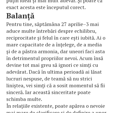
puțin ideal și mai mult adevăr. Și poate că
exact acesta este începutul corect.
Balanță
Pentru tine, săptămâna 27 aprilie–3 mai
aduce multe întrebări despre echilibru,
reciprocitate și felul în care ești iubită. Ai o
mare capacitate de a înțelege, de a media
și de a păstra armonia, dar uneori faci asta
în detrimentul propriilor nevoi. Acum însă
devine tot mai greu să ignori ce simți cu
adevărat. Dacă în ultima perioadă ai lăsat
lucruri nespuse, de teamă să nu strici
liniștea, vei simți că a sosit momentul să fii
sinceră. Iar această sinceritate poate
schimba multe.
În relațiile existente, poate apărea o nevoie
mai mare de clarificare și de definire a unor