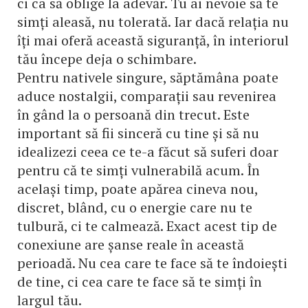
ci ca să oblige la adevăr. Tu ai nevoie să te
simți aleasă, nu tolerată. Iar dacă relația nu
îți mai oferă această siguranță, în interiorul
tău începe deja o schimbare.
Pentru nativele singure, săptămâna poate
aduce nostalgii, comparații sau revenirea
în gând la o persoană din trecut. Este
important să fii sinceră cu tine și să nu
idealizezi ceea ce te-a făcut să suferi doar
pentru că te simți vulnerabilă acum. În
același timp, poate apărea cineva nou,
discret, blând, cu o energie care nu te
tulbură, ci te calmează. Exact acest tip de
conexiune are șanse reale în această
perioadă. Nu cea care te face să te îndoiești
de tine, ci cea care te face să te simți în
largul tău.