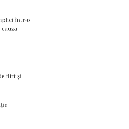
mplici într-o
n cauza
 flirt și
ție