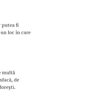
 putea fi
-un loc în care
de multă
sfacă, de
dorești.