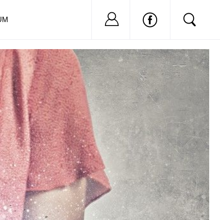
Nu ai cont?
Inregistreaza-
UM