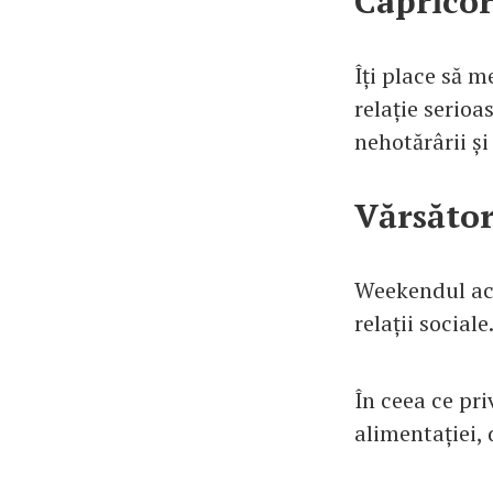
Caprico
Îți place să me
relație serio
nehotărârii și
Vărsăto
Weekendul ace
relații social
În ceea ce pri
alimentației,