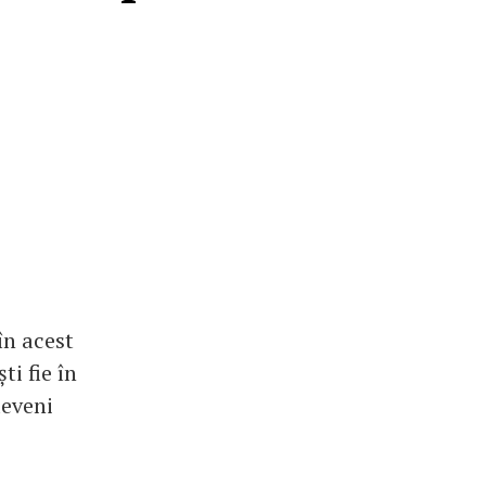
în acest
ti fie în
deveni