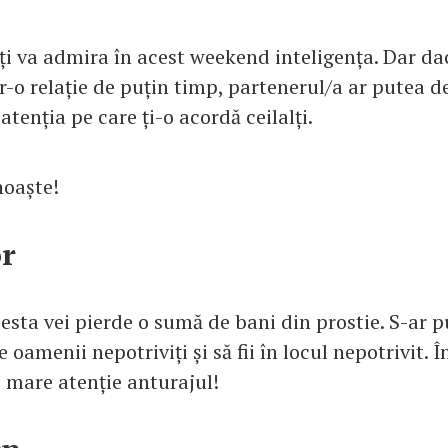
ți va admira în acest weekend inteligența. Dar dac
r-o relație de puțin timp, partenerul/a ar putea d
atenția pe care ți-o acordă ceilalți.
noaște!
or
sta vei pierde o sumă de bani din prostie. S-ar pu
 oamenii nepotriviți și să fii în locul nepotrivit. Î
i mare atenție anturajul!