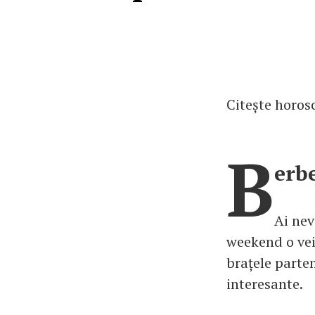
Citește horos
B
erb
Ai nev
weekend o vei 
brațele parten
interesante.