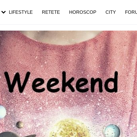
rezești mai des
Cât durează, cum te pregătești și cât
i în vârstă
de dureroasă este investigația
LIFESTYLE
RETETE
HOROSCOP
CITY
FOR