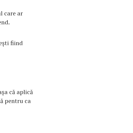
l care ar
end.
ești fiind
șa că aplică
tă pentru ca