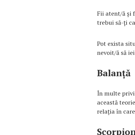
Fii atent/ă și
trebui să-ți c
Pot exista situ
nevoit/ă să ie
Balanță
În multe priv
această teori
relația în car
Scorpio