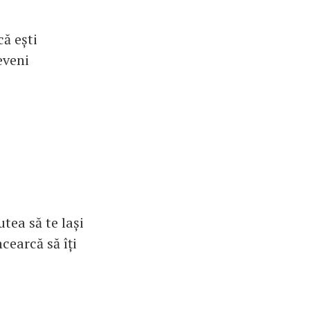
ă ești
eveni
tea să te lași
ncearcă să îți