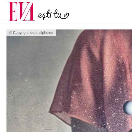
și 60 de ani. De ce te t
Carieră
pe măsură ce înaintez
Actualitate
© Copyright: depositphotos