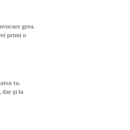
rovocare grea.
vei primi o
atea ta.
 dar și la