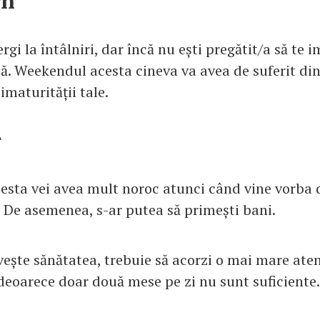
rn
rgi la întâlniri, dar încă nu ești pregătit/a să te i
asă. Weekendul acesta cineva va avea de suferit di
 imaturității tale.
r
sta vei avea mult noroc atunci când vine vorba de
e. De asemenea, s-ar putea să primești bani.
vește sănătatea, trebuie să acorzi o mai mare aten
 deoarece doar două mese pe zi nu sunt suficiente.