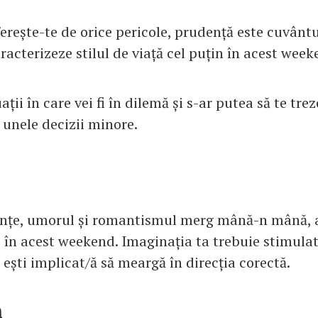
 ferește-te de orice pericole, prudență este cuvântu
aracterizeze stilul de viață cel puțin în acest week
ații în care vei fi în dilemă și s-ar putea să te trez
i unele decizii minore.
ințe, umorul și romantismul merg mână-n mână, a
e în acest weekend. Imaginația ta trebuie stimula
e ești implicat/ă să meargă în direcția corectă.
n