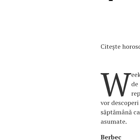
Citește horos
W
ee
de 
rep
vor descoperi 
săptămână care
asumate.
Berbec