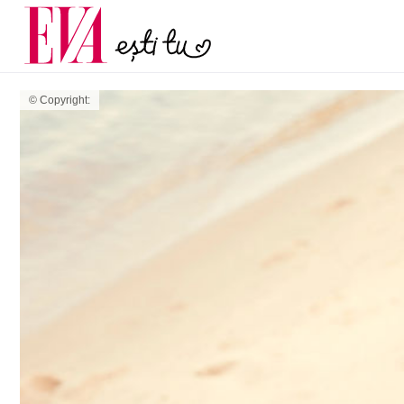
menopauză și când ar t
Carieră
la medic
Actualitate
© Copyright: