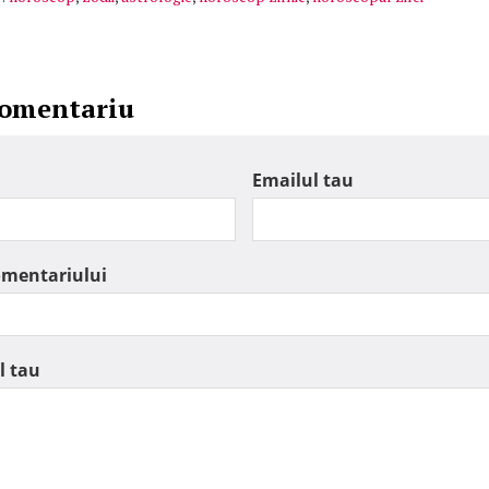
comentariu
Emailul tau
omentariului
l tau