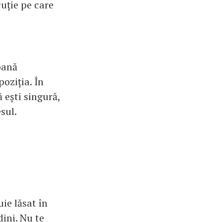
cuție pe care
soană
oziția. În
 ești singură,
sul.
ie lăsat în
dini. Nu te