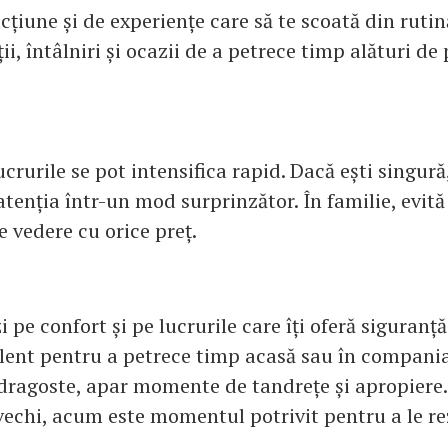
cțiune și de experiențe care să te scoată din rut
ții, întâlniri și ocazii de a petrece timp alături d
ucrurile se pot intensifica rapid. Dacă ești singură,
tenția într-un mod surprinzător. În familie, evită
 vedere cu orice preț.
 pe confort și pe lucrurile care îți oferă siguranță
ent pentru a petrece timp acasă sau în compani
 dragoste, apar momente de tandrețe și apropiere.
vechi, acum este momentul potrivit pentru a le re