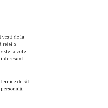
vești de la
 reiei o
 este la cote
 interesant.
uternice decât
 personală.