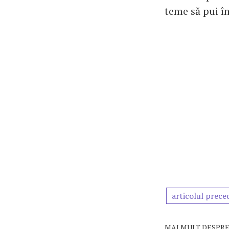
teme să pui î
articolul prece
MAI MULT DESPRE