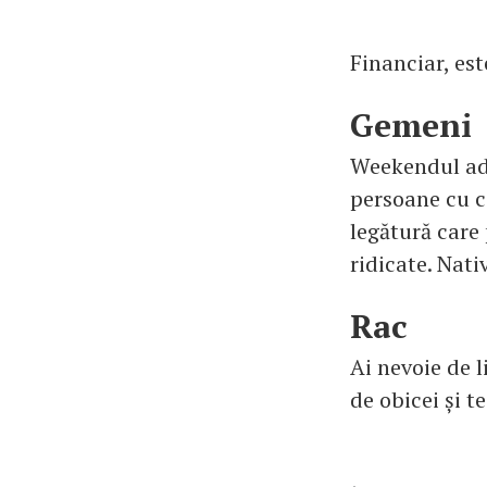
Financiar, es
Gemeni
Weekendul adu
persoane cu ca
legătură care 
ridicate. Nati
Rac
Ai nevoie de l
de obicei și t