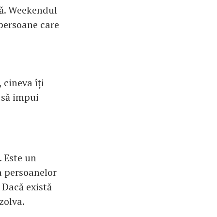
ină. Weekendul
e persoane care
 cineva îți
 să impui
. Este un
a persoanelor
 Dacă există
zolva.