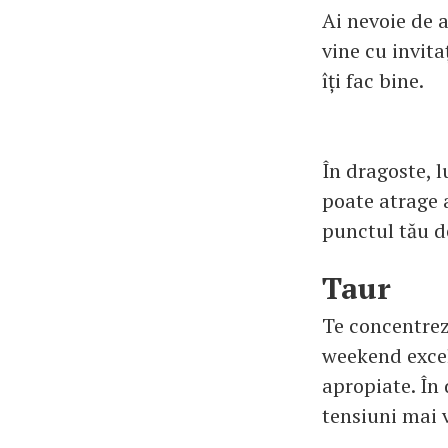
Ai nevoie de a
vine cu invita
îți fac bine.
În dragoste, l
poate atrage a
punctul tău de
Taur
Te concentrezi
weekend excel
apropiate. În
tensiuni mai 