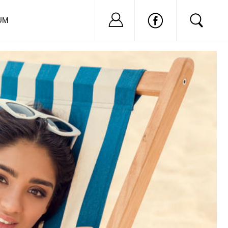
Nu ai cont?
Inregistreaza-
UM