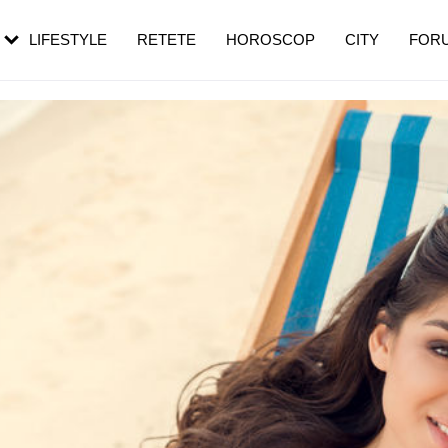
rebui să mergi
și 60 de ani. De ce te trezești mai des
pe măsură ce înaintezi în vârstă
LIFESTYLE
RETETE
HOROSCOP
CITY
FOR