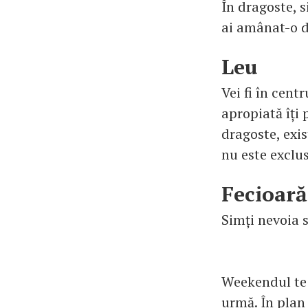
În dragoste, s
ai amânat-o d
Leu
Vei fi în cent
apropiată îți 
dragoste, exi
nu este exclus
Fecioară
Simți nevoia s
Weekendul te a
urmă. În plan 