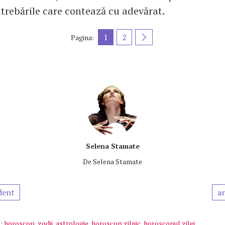
ntrebările care contează cu adevărat.
1
2
Pagina:
Selena Stamate
De
Selena Stamate
dent
ar
:
horoscop
,
zodii
,
astrologie
,
horoscop zilnic
,
horoscopul zilei