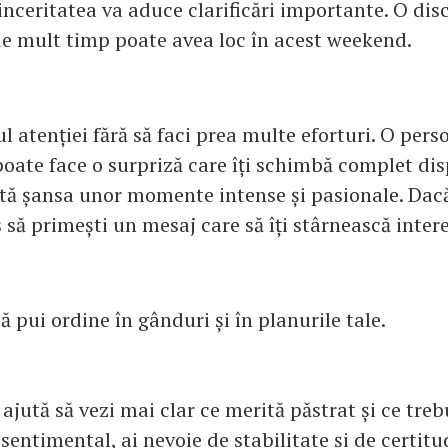
inceritatea va aduce clarificări importante. O dis
e mult timp poate avea loc în acest weekend.
rul atenției fără să faci prea multe eforturi. O per
poate face o surpriză care îți schimbă complet disp
stă șansa unor momente intense și pasionale. Dacă
 să primești un mesaj care să îți stârnească intere
ă pui ordine în gânduri și în planurile tale.
jută să vezi mai clar ce merită păstrat și ce trebu
sentimental, ai nevoie de stabilitate și de certitu