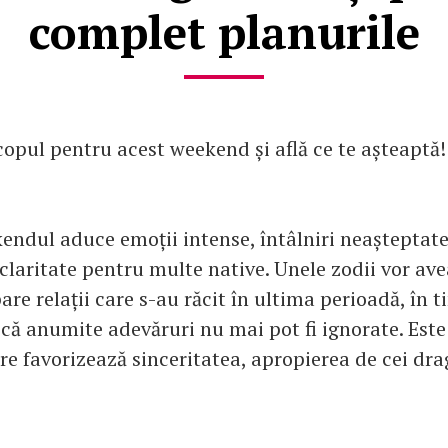
complet planurile
copul pentru acest weekend și află ce te așteaptă!
kendul aduce emoții intense, întâlniri neaștepta
claritate pentru multe native. Unele zodii vor ave
are relații care s-au răcit în ultima perioadă, în t
că anumite adevăruri nu mai pot fi ignorate. Este
 favorizează sinceritatea, apropierea de cei dragi