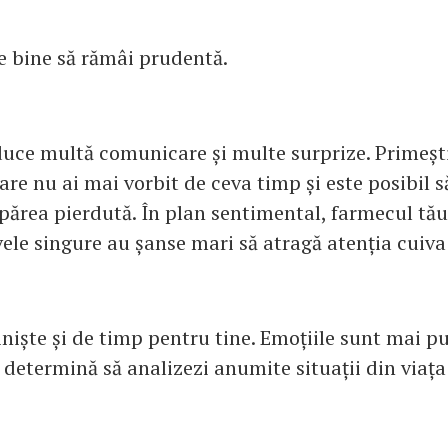
te bine să rămâi prudentă.
ce multă comunicare și multe surprize. Primești 
re nu ai mai vorbit de ceva timp și este posibil să
părea pierdută. În plan sentimental, farmecul tău
vele singure au șanse mari să atragă atenția cuiva
iniște și de timp pentru tine. Emoțiile sunt mai p
e determină să analizezi anumite situații din viața