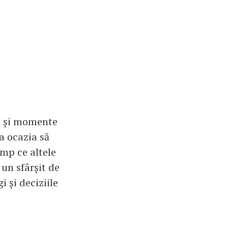
te și momente
a ocazia să
imp ce altele
 un sfârșit de
 și deciziile