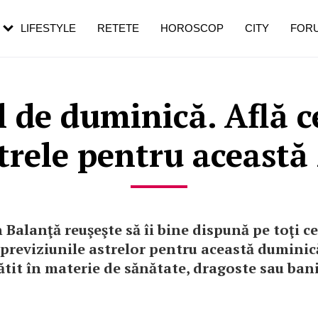
rebui să mergi
și 60 de ani. De ce te trezești mai des
pe măsură ce înaintezi în vârstă
LIFESTYLE
RETETE
HOROSCOP
CITY
FOR
 de duminică. Află ce
trele pentru această 
 Balanţă reuşeşte să îi bine dispună pe toţi ce
e previziunile astrelor pentru această duminică
ătit în materie de sănătate, dragoste sau bani