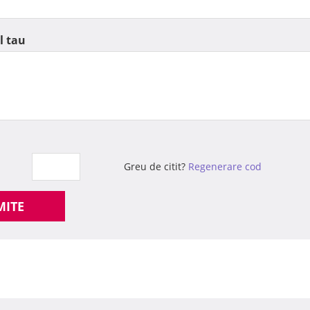
l tau
Greu de citit?
Regenerare cod
MITE