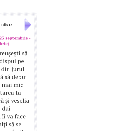
1
din
13
23 septembrie -
brie)
reuşeşti să
 dispui pe
i din jurul
ră să depui
l mai mic
Starea ta
ă şi veselia
 dai
îi va face
alţi să se