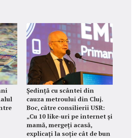
ani
Ședință cu scântei din
nalul
cauza metroului din Cluj.
ntre
Boc, către consilierii USR:
„Cu 10 like-uri pe internet și
mamă, mergeți acasă,
explicați la soție cât de bun