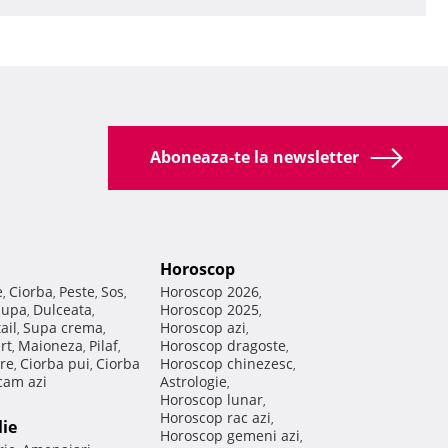
Aboneaza-te la newsletter
Horoscop
e
Ciorba
Peste
Sos
Horoscop 2026
,
,
,
,
,
Supa
Dulceata
Horoscop 2025
,
,
,
ail
Supa crema
Horoscop azi
,
,
,
rt
Maioneza
Pilaf
Horoscop dragoste
,
,
,
,
re
Ciorba pui
Ciorba
Horoscop chinezesc
,
,
,
am azi
Astrologie
,
Horoscop lunar
,
Horoscop rac azi
,
lie
Horoscop gemeni azi
,