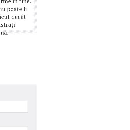
rme în tine.
nu poate fi
ăcut decât
istraţi
nă.