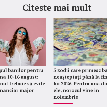
Citeste mai mult
ul banilor pentru
5 zodii care primesc b
a 10-16 august:
neașteptați până la fi
nul trebuie să evite
lui 2026. Pentru una di
financiar major
ele, norocul vine în
noiembrie