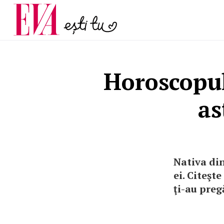
menopauză și când ar t
Carieră
la medic
Actualitate
Horoscopul
as
Nativa din
ei. Citeşt
ţi-au preg