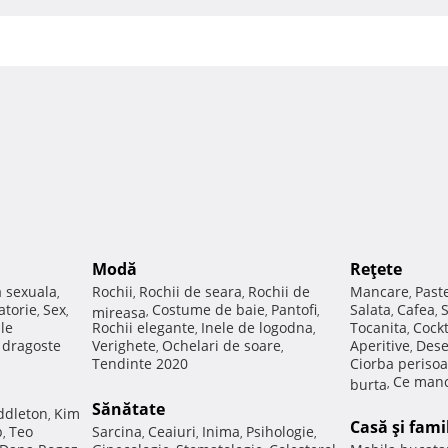
Modă
Reţete
a sexuala
Rochii
Rochii de seara
Rochii de
Mancare
Past
,
,
,
,
atorie
Sex
Costume de baie
Pantofi
Salata
Cafea
,
,
mireasa
,
,
,
,
,
ale
Rochii elegante
Inele de logodna
Tocanita
Cockt
,
,
,
e dragoste
Verighete
Ochelari de soare
Aperitive
Dese
,
,
,
Tendinte 2020
Ciorba perisoa
Ce manc
burta
,
Sănătate
ddleton
Kim
,
Casă şi fami
p
Teo
Sarcina
Ceaiuri
Inima
Psihologie
,
,
,
,
,