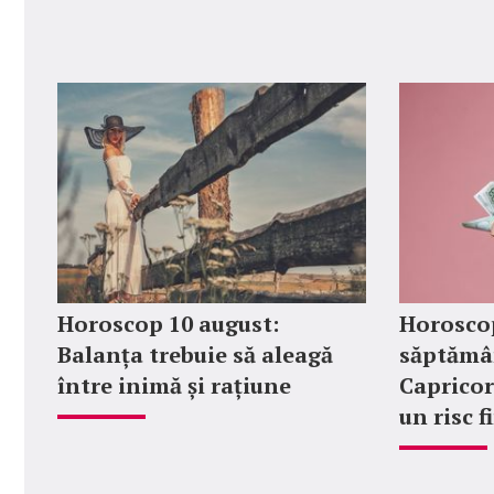
Horoscop 10 august:
Horoscop
Balanța trebuie să aleagă
săptămân
între inimă și rațiune
Capricor
un risc 