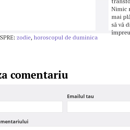
transfo
Nimic 
mai pl
să vă d
împreu
SPRE:
zodie
,
horoscopul de duminica
za comentariu
Emailul tau
omentariului