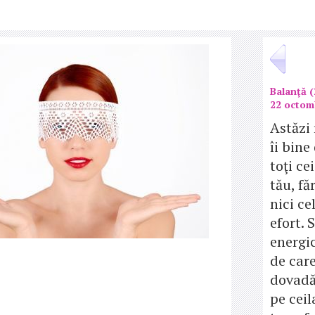
Balanţă (
22 octom
Astăzi 
îi bine
toţi ce
tău, fă
nici ce
efort. 
energic
de care
dovadă 
pe ceil