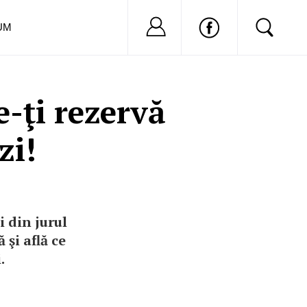
Nu ai cont?
Inregistreaza-
UM
-ţi rezervă
zi!
i din jurul
 şi află ce
.