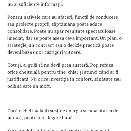
nu ai suficiente informații.
Pentru nativele care au afaceri, funcții de conducere
sau proiecte proprii, săptămâna poate aduce
consolidare. Poate nu apar rezultate spectaculoase
imediat, dar se poate așeza ceva important. Un plan, o
strategie, un contract sau o decizie practică poate
deveni baza unor câștiguri viitoare.
Totuși, ai grijă să nu devii prea austeră. Poți refuza
orice cheltuială pentru tine, chiar și atunci când ar fi
justificată. Nu orice investiție în confort, sănătate sau
odihnă este un moft.
Dacă o cheltuială îți susține energia și capacitatea de
muncă, poate fi o alegere bună.
Spre finalul săptămânii, poți simți că ai mai mult