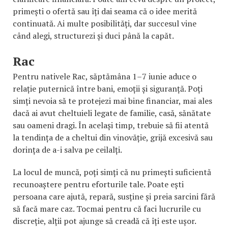
primești o ofertă sau îți dai seama că o idee merită
continuată. Ai multe posibilități, dar succesul vine
când alegi, structurezi și duci până la capăt.
Rac
Pentru nativele Rac, săptămâna 1–7 iunie aduce o
relație puternică între bani, emoții și siguranță. Poți
simți nevoia să te protejezi mai bine financiar, mai ales
dacă ai avut cheltuieli legate de familie, casă, sănătate
sau oameni dragi. În același timp, trebuie să fii atentă
la tendința de a cheltui din vinovăție, grijă excesivă sau
dorința de a-i salva pe ceilalți.
La locul de muncă, poți simți că nu primești suficientă
recunoaștere pentru eforturile tale. Poate ești
persoana care ajută, repară, susține și preia sarcini fără
să facă mare caz. Tocmai pentru că faci lucrurile cu
discreție, alții pot ajunge să creadă că îți este ușor.