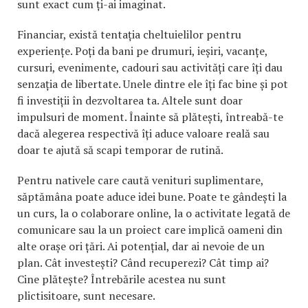
sunt exact cum ți-ai imaginat.
Financiar, există tentația cheltuielilor pentru
experiențe. Poți da bani pe drumuri, ieșiri, vacanțe,
cursuri, evenimente, cadouri sau activități care îți dau
senzația de libertate. Unele dintre ele îți fac bine și pot
fi investiții în dezvoltarea ta. Altele sunt doar
impulsuri de moment. Înainte să plătești, întreabă-te
dacă alegerea respectivă îți aduce valoare reală sau
doar te ajută să scapi temporar de rutină.
Pentru nativele care caută venituri suplimentare,
săptămâna poate aduce idei bune. Poate te gândești la
un curs, la o colaborare online, la o activitate legată de
comunicare sau la un proiect care implică oameni din
alte orașe ori țări. Ai potențial, dar ai nevoie de un
plan. Cât investești? Când recuperezi? Cât timp ai?
Cine plătește? Întrebările acestea nu sunt
plictisitoare, sunt necesare.