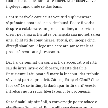
toate cheltuielile, fără să te judeci. Doar observă. Vei
înțelege rapid unde se duc banii.
Pentru nativele care caută venituri suplimentare,
săptămâna poate aduce o idee bună. Poate fi vorba
despre o colaborare, un proiect online, un serviciu
oferit pe lângă activitatea principală sau monetizarea
unei abilități de comunicare. Totuși, nu începe cinci
direcții simultan. Alege una care are șanse reale să
producă rezultate și testeaz-o.
Dacă ai de semnat un contract, de acceptat o ofertă
sau de intra într-o colaborare, citește detaliile.
Entuziasmul tău poate fi mare la început, dar trebuie
să vezi și partea practică. Cât se plătește? Când? Cine
face ce? Ce se întâmplă dacă apar întârzieri? Aceste
întrebări nu îți reduc libertatea, ci te protejează.
Spre finalul săptămânii, o conversație poate aduce o
clarificare financiară. Poate afli ceva despre un proiect,