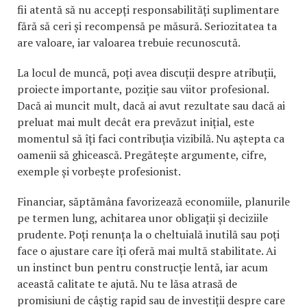
fii atentă să nu accepți responsabilități suplimentare
fără să ceri și recompensă pe măsură. Seriozitatea ta
are valoare, iar valoarea trebuie recunoscută.
La locul de muncă, poți avea discuții despre atribuții,
proiecte importante, poziție sau viitor profesional.
Dacă ai muncit mult, dacă ai avut rezultate sau dacă ai
preluat mai mult decât era prevăzut inițial, este
momentul să îți faci contribuția vizibilă. Nu aștepta ca
oamenii să ghicească. Pregătește argumente, cifre,
exemple și vorbește profesionist.
Financiar, săptămâna favorizează economiile, planurile
pe termen lung, achitarea unor obligații și deciziile
prudente. Poți renunța la o cheltuială inutilă sau poți
face o ajustare care îți oferă mai multă stabilitate. Ai
un instinct bun pentru construcție lentă, iar acum
această calitate te ajută. Nu te lăsa atrasă de
promisiuni de câștig rapid sau de investiții despre care