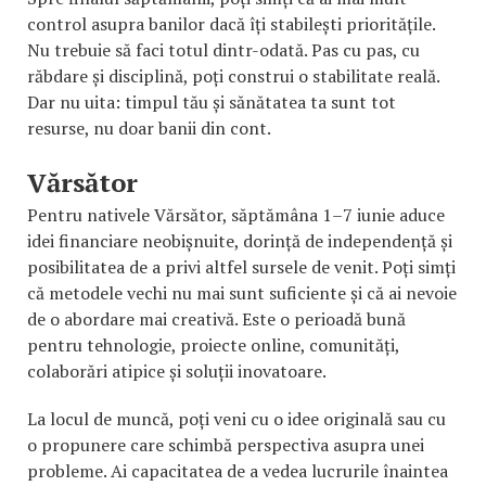
control asupra banilor dacă îți stabilești prioritățile.
Nu trebuie să faci totul dintr-odată. Pas cu pas, cu
răbdare și disciplină, poți construi o stabilitate reală.
Dar nu uita: timpul tău și sănătatea ta sunt tot
resurse, nu doar banii din cont.
Vărsător
Pentru nativele Vărsător, săptămâna 1–7 iunie aduce
idei financiare neobișnuite, dorință de independență și
posibilitatea de a privi altfel sursele de venit. Poți simți
că metodele vechi nu mai sunt suficiente și că ai nevoie
de o abordare mai creativă. Este o perioadă bună
pentru tehnologie, proiecte online, comunități,
colaborări atipice și soluții inovatoare.
La locul de muncă, poți veni cu o idee originală sau cu
o propunere care schimbă perspectiva asupra unei
probleme. Ai capacitatea de a vedea lucrurile înaintea