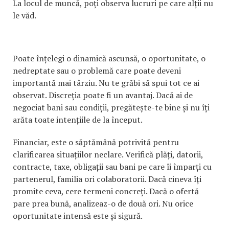
La locul de muncă, poți observa lucruri pe care alții nu
le văd.
Poate înțelegi o dinamică ascunsă, o oportunitate, o
nedreptate sau o problemă care poate deveni
importantă mai târziu. Nu te grăbi să spui tot ce ai
observat. Discreția poate fi un avantaj. Dacă ai de
negociat bani sau condiții, pregătește-te bine și nu îți
arăta toate intențiile de la început.
Financiar, este o săptămână potrivită pentru
clarificarea situațiilor neclare. Verifică plăți, datorii,
contracte, taxe, obligații sau bani pe care îi împarți cu
partenerul, familia ori colaboratorii. Dacă cineva îți
promite ceva, cere termeni concreți. Dacă o ofertă
pare prea bună, analizeaz-o de două ori. Nu orice
oportunitate intensă este și sigură.