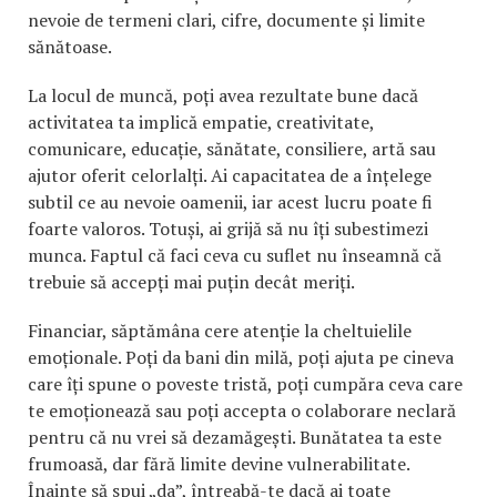
nevoie de termeni clari, cifre, documente și limite
sănătoase.
La locul de muncă, poți avea rezultate bune dacă
activitatea ta implică empatie, creativitate,
comunicare, educație, sănătate, consiliere, artă sau
ajutor oferit celorlalți. Ai capacitatea de a înțelege
subtil ce au nevoie oamenii, iar acest lucru poate fi
foarte valoros. Totuși, ai grijă să nu îți subestimezi
munca. Faptul că faci ceva cu suflet nu înseamnă că
trebuie să accepți mai puțin decât meriți.
Financiar, săptămâna cere atenție la cheltuielile
emoționale. Poți da bani din milă, poți ajuta pe cineva
care îți spune o poveste tristă, poți cumpăra ceva care
te emoționează sau poți accepta o colaborare neclară
pentru că nu vrei să dezamăgești. Bunătatea ta este
frumoasă, dar fără limite devine vulnerabilitate.
Înainte să spui „da”, întreabă-te dacă ai toate