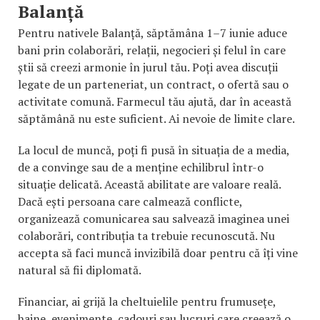
Balanță
Pentru nativele Balanță, săptămâna 1–7 iunie aduce
bani prin colaborări, relații, negocieri și felul în care
știi să creezi armonie în jurul tău. Poți avea discuții
legate de un parteneriat, un contract, o ofertă sau o
activitate comună. Farmecul tău ajută, dar în această
săptămână nu este suficient. Ai nevoie de limite clare.
La locul de muncă, poți fi pusă în situația de a media,
de a convinge sau de a menține echilibrul într-o
situație delicată. Această abilitate are valoare reală.
Dacă ești persoana care calmează conflicte,
organizează comunicarea sau salvează imaginea unei
colaborări, contribuția ta trebuie recunoscută. Nu
accepta să faci muncă invizibilă doar pentru că îți vine
natural să fii diplomată.
Financiar, ai grijă la cheltuielile pentru frumusețe,
haine, evenimente, cadouri sau lucruri care creează o