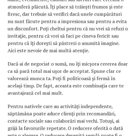
atmosferă plăcută. Îți place să trăiești frumos și este
firesc, dar trebuie să verifici dacă unele cumpărături
nu sunt făcute pentru a impresiona sau pentru a evita
un disconfort. Poți cheltui pentru că nu vrei să refuzi o
invitație, pentru că vrei să faci pe cineva fericit sau
pentru că îți dorești să păstrezi o anumită imagine.
Aici este nevoie de mai multă atenție.
Dacă ai de negociat o sumă, nu îți micșora cererea doar
ca să pară totul mai ușor de acceptat. Spune clar ce
valorează munca ta. Poți fi politicoasă și fermă în
același timp. De fapt, aceasta este combinația care te
avantajează cel mai mult.
Pentru nativele care au activități independente,
săptămâna poate aduce clienți prin recomandări,
contacte sociale sau colaborări mai vechi. Totuși, ai
grijă la favorurile repetate. O reducere oferită o dată
este o alegere. O reducere devenită regulă poate fi o