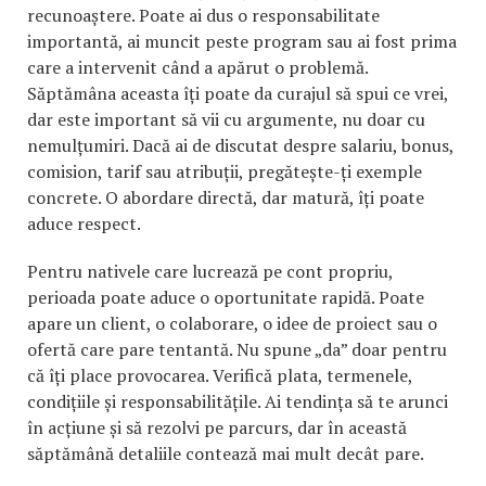
recunoaștere. Poate ai dus o responsabilitate
importantă, ai muncit peste program sau ai fost prima
care a intervenit când a apărut o problemă.
Săptămâna aceasta îți poate da curajul să spui ce vrei,
dar este important să vii cu argumente, nu doar cu
nemulțumiri. Dacă ai de discutat despre salariu, bonus,
comision, tarif sau atribuții, pregătește-ți exemple
concrete. O abordare directă, dar matură, îți poate
aduce respect.
Pentru nativele care lucrează pe cont propriu,
perioada poate aduce o oportunitate rapidă. Poate
apare un client, o colaborare, o idee de proiect sau o
ofertă care pare tentantă. Nu spune „da” doar pentru
că îți place provocarea. Verifică plata, termenele,
condițiile și responsabilitățile. Ai tendința să te arunci
în acțiune și să rezolvi pe parcurs, dar în această
săptămână detaliile contează mai mult decât pare.