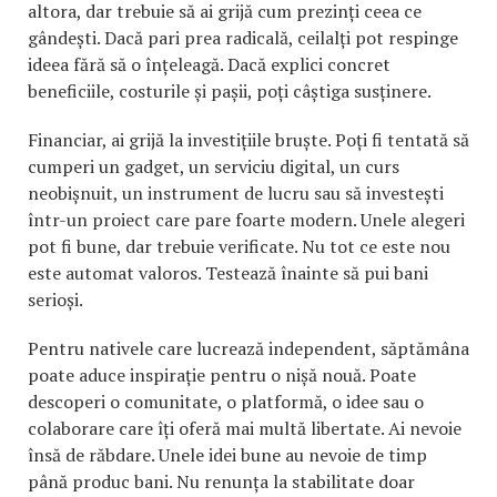
altora, dar trebuie să ai grijă cum prezinți ceea ce
gândești. Dacă pari prea radicală, ceilalți pot respinge
ideea fără să o înțeleagă. Dacă explici concret
beneficiile, costurile și pașii, poți câștiga susținere.
Financiar, ai grijă la investițiile bruște. Poți fi tentată să
cumperi un gadget, un serviciu digital, un curs
neobișnuit, un instrument de lucru sau să investești
într-un proiect care pare foarte modern. Unele alegeri
pot fi bune, dar trebuie verificate. Nu tot ce este nou
este automat valoros. Testează înainte să pui bani
serioși.
Pentru nativele care lucrează independent, săptămâna
poate aduce inspirație pentru o nișă nouă. Poate
descoperi o comunitate, o platformă, o idee sau o
colaborare care îți oferă mai multă libertate. Ai nevoie
însă de răbdare. Unele idei bune au nevoie de timp
până produc bani. Nu renunța la stabilitate doar