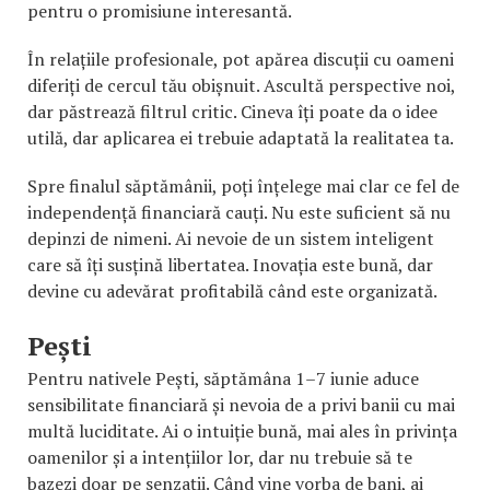
pentru o promisiune interesantă.
În relațiile profesionale, pot apărea discuții cu oameni
diferiți de cercul tău obișnuit. Ascultă perspective noi,
dar păstrează filtrul critic. Cineva îți poate da o idee
utilă, dar aplicarea ei trebuie adaptată la realitatea ta.
Spre finalul săptămânii, poți înțelege mai clar ce fel de
independență financiară cauți. Nu este suficient să nu
depinzi de nimeni. Ai nevoie de un sistem inteligent
care să îți susțină libertatea. Inovația este bună, dar
devine cu adevărat profitabilă când este organizată.
Pești
Pentru nativele Pești, săptămâna 1–7 iunie aduce
sensibilitate financiară și nevoia de a privi banii cu mai
multă luciditate. Ai o intuiție bună, mai ales în privința
oamenilor și a intențiilor lor, dar nu trebuie să te
bazezi doar pe senzații. Când vine vorba de bani, ai