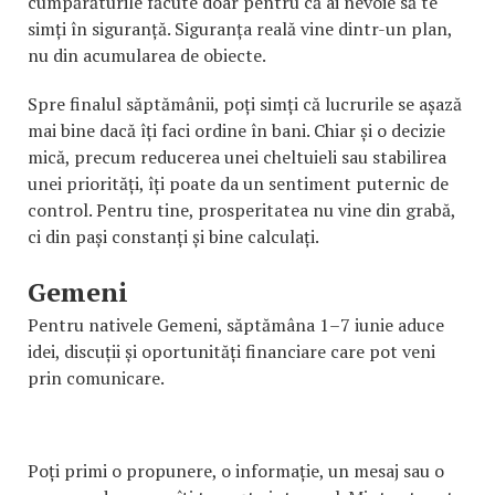
cumpărăturile făcute doar pentru că ai nevoie să te
simți în siguranță. Siguranța reală vine dintr-un plan,
nu din acumularea de obiecte.
Spre finalul săptămânii, poți simți că lucrurile se așază
mai bine dacă îți faci ordine în bani. Chiar și o decizie
mică, precum reducerea unei cheltuieli sau stabilirea
unei priorități, îți poate da un sentiment puternic de
control. Pentru tine, prosperitatea nu vine din grabă,
ci din pași constanți și bine calculați.
Gemeni
Pentru nativele Gemeni, săptămâna 1–7 iunie aduce
idei, discuții și oportunități financiare care pot veni
prin comunicare.
Poți primi o propunere, o informație, un mesaj sau o