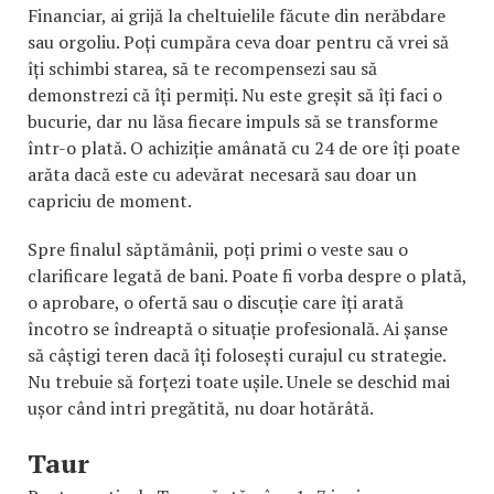
Financiar, ai grijă la cheltuielile făcute din nerăbdare
sau orgoliu. Poți cumpăra ceva doar pentru că vrei să
îți schimbi starea, să te recompensezi sau să
demonstrezi că îți permiți. Nu este greșit să îți faci o
bucurie, dar nu lăsa fiecare impuls să se transforme
într-o plată. O achiziție amânată cu 24 de ore îți poate
arăta dacă este cu adevărat necesară sau doar un
capriciu de moment.
Spre finalul săptămânii, poți primi o veste sau o
clarificare legată de bani. Poate fi vorba despre o plată,
o aprobare, o ofertă sau o discuție care îți arată
încotro se îndreaptă o situație profesională. Ai șanse
să câștigi teren dacă îți folosești curajul cu strategie.
Nu trebuie să forțezi toate ușile. Unele se deschid mai
ușor când intri pregătită, nu doar hotărâtă.
Taur