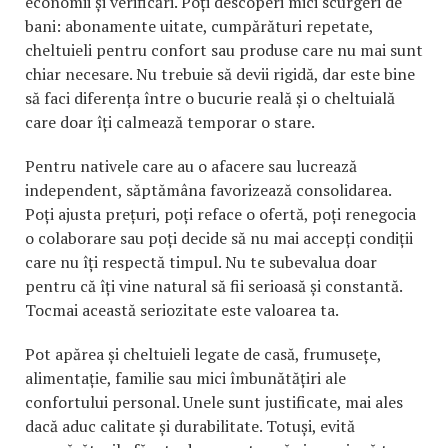
economii și verificări. Poți descoperi mici scurgeri de
bani: abonamente uitate, cumpărături repetate,
cheltuieli pentru confort sau produse care nu mai sunt
chiar necesare. Nu trebuie să devii rigidă, dar este bine
să faci diferența între o bucurie reală și o cheltuială
care doar îți calmează temporar o stare.
Pentru nativele care au o afacere sau lucrează
independent, săptămâna favorizează consolidarea.
Poți ajusta prețuri, poți reface o ofertă, poți renegocia
o colaborare sau poți decide să nu mai accepți condiții
care nu îți respectă timpul. Nu te subevalua doar
pentru că îți vine natural să fii serioasă și constantă.
Tocmai această seriozitate este valoarea ta.
Pot apărea și cheltuieli legate de casă, frumusețe,
alimentație, familie sau mici îmbunătățiri ale
confortului personal. Unele sunt justificate, mai ales
dacă aduc calitate și durabilitate. Totuși, evită