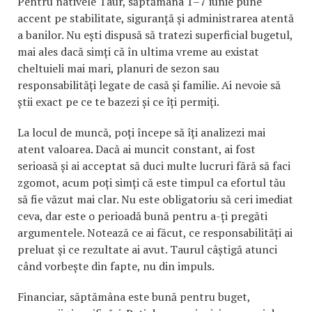
Pentru nativele Taur, săptămâna 1–7 iunie pune
accent pe stabilitate, siguranță și administrarea atentă
a banilor. Nu ești dispusă să tratezi superficial bugetul,
mai ales dacă simți că în ultima vreme au existat
cheltuieli mai mari, planuri de sezon sau
responsabilități legate de casă și familie. Ai nevoie să
știi exact pe ce te bazezi și ce îți permiți.
La locul de muncă, poți începe să îți analizezi mai
atent valoarea. Dacă ai muncit constant, ai fost
serioasă și ai acceptat să duci multe lucruri fără să faci
zgomot, acum poți simți că este timpul ca efortul tău
să fie văzut mai clar. Nu este obligatoriu să ceri imediat
ceva, dar este o perioadă bună pentru a-ți pregăti
argumentele. Notează ce ai făcut, ce responsabilități ai
preluat și ce rezultate ai avut. Taurul câștigă atunci
când vorbește din fapte, nu din impuls.
Financiar, săptămâna este bună pentru buget,