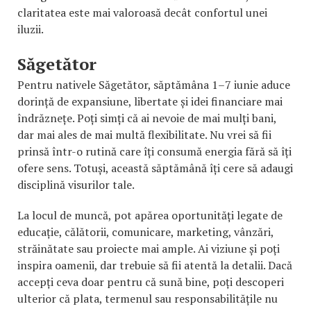
claritatea este mai valoroasă decât confortul unei
iluzii.
Săgetător
Pentru nativele Săgetător, săptămâna 1–7 iunie aduce
dorință de expansiune, libertate și idei financiare mai
îndrăznețe. Poți simți că ai nevoie de mai mulți bani,
dar mai ales de mai multă flexibilitate. Nu vrei să fii
prinsă într-o rutină care îți consumă energia fără să îți
ofere sens. Totuși, această săptămână îți cere să adaugi
disciplină visurilor tale.
La locul de muncă, pot apărea oportunități legate de
educație, călătorii, comunicare, marketing, vânzări,
străinătate sau proiecte mai ample. Ai viziune și poți
inspira oamenii, dar trebuie să fii atentă la detalii. Dacă
accepți ceva doar pentru că sună bine, poți descoperi
ulterior că plata, termenul sau responsabilitățile nu