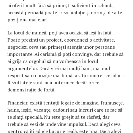
ai oferit mult fără să primești suficient în schimb,
această perioadă poate trezi ambiție și dorința de a te
poziționa mai clar.
La locul de muncă, poți avea ocazia să ieși în față.
Poate prezinți un proiect, coordonezi o activitate,
negociezi ceva sau primești atenția unor persoane
importante. Ai carismă și poți convinge, dar trebuie să
ai grijă ca orgoliul să nu vorbească în locul
argumentelor. Dacă vrei mai mulți bani, mai mult
respect sau o poziție mai bună, arată concret ce aduci.
Rezultatele sunt mai puternice decât orice
demonstrație de forță.
Financiar, există tentații legate de imagine, frumusețe,
haine, ieșiri, vacanțe, cadouri sau lucruri care te fac să
te simți specială. Nu este greșit să te răsfeți, dar
trebuie să vezi de unde vine impulsul. Dacă alegi ceva
pentru că îți aduce bucurie reală, este una. Dacă alegi