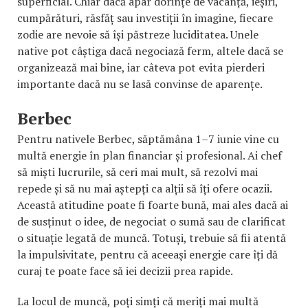
superficial. Chiar dacă apar dorințe de vacanță, ieșiri,
cumpărături, răsfăț sau investiții în imagine, fiecare
zodie are nevoie să își păstreze luciditatea. Unele
native pot câștiga dacă negociază ferm, altele dacă se
organizează mai bine, iar câteva pot evita pierderi
importante dacă nu se lasă convinse de aparențe.
Berbec
Pentru nativele Berbec, săptămâna 1–7 iunie vine cu
multă energie în plan financiar și profesional. Ai chef
să miști lucrurile, să ceri mai mult, să rezolvi mai
repede și să nu mai aștepți ca alții să îți ofere ocazii.
Această atitudine poate fi foarte bună, mai ales dacă ai
de susținut o idee, de negociat o sumă sau de clarificat
o situație legată de muncă. Totuși, trebuie să fii atentă
la impulsivitate, pentru că aceeași energie care îți dă
curaj te poate face să iei decizii prea rapide.
La locul de muncă, poți simți că meriți mai multă