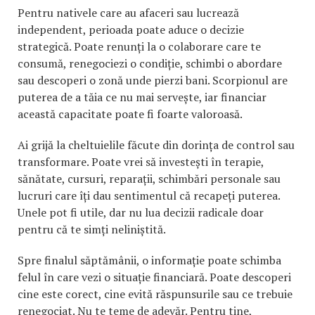
Pentru nativele care au afaceri sau lucrează
independent, perioada poate aduce o decizie
strategică. Poate renunți la o colaborare care te
consumă, renegociezi o condiție, schimbi o abordare
sau descoperi o zonă unde pierzi bani. Scorpionul are
puterea de a tăia ce nu mai servește, iar financiar
această capacitate poate fi foarte valoroasă.
Ai grijă la cheltuielile făcute din dorința de control sau
transformare. Poate vrei să investești în terapie,
sănătate, cursuri, reparații, schimbări personale sau
lucruri care îți dau sentimentul că recapeți puterea.
Unele pot fi utile, dar nu lua decizii radicale doar
pentru că te simți neliniștită.
Spre finalul săptămânii, o informație poate schimba
felul în care vezi o situație financiară. Poate descoperi
cine este corect, cine evită răspunsurile sau ce trebuie
renegociat. Nu te teme de adevăr. Pentru tine,