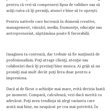
pentru că vrei să compensezi lipsa de validare sau să
arăți cuiva că îți permiți, atunci e bine să te oprești.
Pentru nativele care lucrează în domenii creative,
management, vânzări, media, frumusețe, educație sau
antreprenoriat, săptămâna poate fi favorabilă.
Imaginea ta contează, dar trebuie să fie susținută de
profesionalism. Poți atrage clienți, atenție sau
colaborări dacă îți prezinți bine munca. Ai grijă să nu
promiți mai mult decât poți livra doar pentru a
impresiona.
Dacă ai de făcut o achiziție mai mare, evită decizia luată
pe moment. Compară, calculează, vezi dacă merită cu
adevărat. Poți avea tendința să alegi varianta care
arată mai bine, nu neapărat pe cea mai potrivită. În