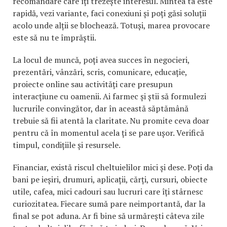
recomandare care îți trezește interesul. Mintea ta este
rapidă, vezi variante, faci conexiuni și poți găsi soluții
acolo unde alții se blochează. Totuși, marea provocare
este să nu te împrăștii.
La locul de muncă, poți avea succes în negocieri,
prezentări, vânzări, scris, comunicare, educație,
proiecte online sau activități care presupun
interacțiune cu oamenii. Ai farmec și știi să formulezi
lucrurile convingător, dar în această săptămână
trebuie să fii atentă la claritate. Nu promite ceva doar
pentru că în momentul acela ți se pare ușor. Verifică
timpul, condițiile și resursele.
Financiar, există riscul cheltuielilor mici și dese. Poți da
bani pe ieșiri, drumuri, aplicații, cărți, cursuri, obiecte
utile, cafea, mici cadouri sau lucruri care îți stârnesc
curiozitatea. Fiecare sumă pare neimportantă, dar la
final se pot aduna. Ar fi bine să urmărești câteva zile