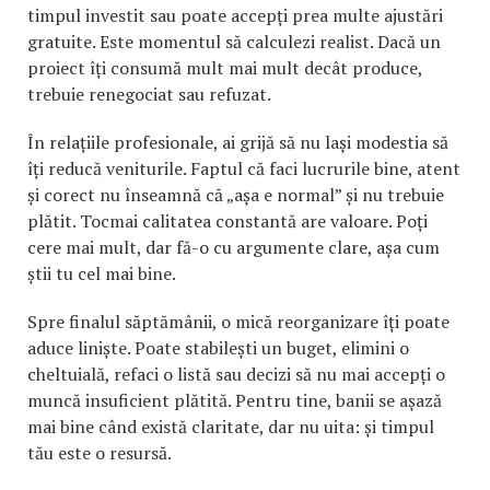
timpul investit sau poate accepți prea multe ajustări
gratuite. Este momentul să calculezi realist. Dacă un
proiect îți consumă mult mai mult decât produce,
trebuie renegociat sau refuzat.
În relațiile profesionale, ai grijă să nu lași modestia să
îți reducă veniturile. Faptul că faci lucrurile bine, atent
și corect nu înseamnă că „așa e normal” și nu trebuie
plătit. Tocmai calitatea constantă are valoare. Poți
cere mai mult, dar fă-o cu argumente clare, așa cum
știi tu cel mai bine.
Spre finalul săptămânii, o mică reorganizare îți poate
aduce liniște. Poate stabilești un buget, elimini o
cheltuială, refaci o listă sau decizi să nu mai accepți o
muncă insuficient plătită. Pentru tine, banii se așază
mai bine când există claritate, dar nu uita: și timpul
tău este o resursă.