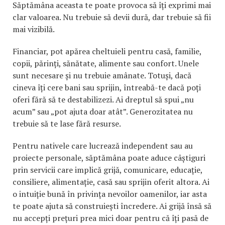
Săptămâna aceasta te poate provoca să îți exprimi mai
clar valoarea. Nu trebuie să devii dură, dar trebuie să fii
mai vizibilă.
Financiar, pot apărea cheltuieli pentru casă, familie,
copii, părinți, sănătate, alimente sau confort. Unele
sunt necesare și nu trebuie amânate. Totuși, dacă
cineva îți cere bani sau sprijin, întreabă-te dacă poți
oferi fără să te destabilizezi. Ai dreptul să spui „nu
acum” sau „pot ajuta doar atât”. Generozitatea nu
trebuie să te lase fără resurse.
Pentru nativele care lucrează independent sau au
proiecte personale, săptămâna poate aduce câștiguri
prin servicii care implică grijă, comunicare, educație,
consiliere, alimentație, casă sau sprijin oferit altora. Ai
o intuiție bună în privința nevoilor oamenilor, iar asta
te poate ajuta să construiești încredere. Ai grijă însă să
nu accepți prețuri prea mici doar pentru că îți pasă de