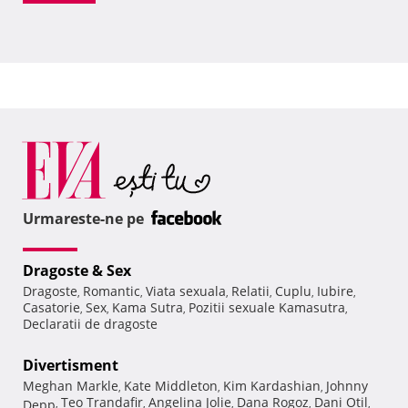
Urmareste-ne pe
Dragoste & Sex
Dragoste
Romantic
Viata sexuala
Relatii
Cuplu
Iubire
,
,
,
,
,
,
Casatorie
Sex
Kama Sutra
Pozitii sexuale Kamasutra
,
,
,
,
Declaratii de dragoste
Divertisment
Meghan Markle
Kate Middleton
Kim Kardashian
Johnny
,
,
,
Teo Trandafir
Angelina Jolie
Dana Rogoz
Dani Otil
Depp
,
,
,
,
,