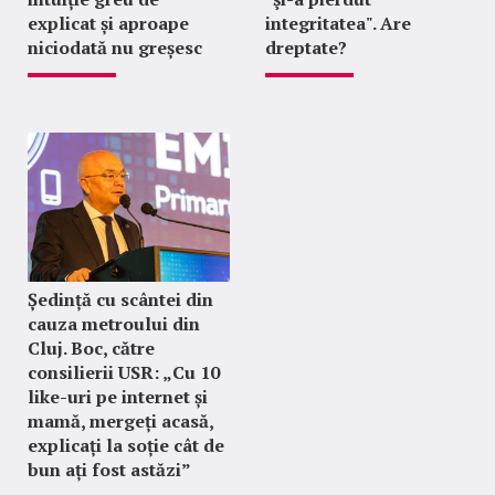
explicat și aproape
integritatea". Are
niciodată nu greșesc
dreptate?
Ședință cu scântei din
cauza metroului din
Cluj. Boc, către
consilierii USR: „Cu 10
like-uri pe internet și
mamă, mergeți acasă,
explicați la soție cât de
bun ați fost astăzi”