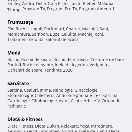
Smiley
Andra
Delia
Gina Pistol
Justin Bieber
Melania
,
,
,
,
,
Program TV
Program Pro TV
Program Antena 1
Trump
,
,
,
Frumuseţe
Păr
Rochii
Unghii
Parfumuri
Coafuri
Machiaj
Sani
,
,
,
,
,
,
,
Manichiura
Sampon
Buze
Celulita
Machiaj ochi
,
,
,
,
,
Tratament celulita
Salonul de acasa
,
Modă
Rochii
Rochii de seara
Rochii de mireasa
Costume de baie
,
,
,
,
Pantofi
Rochii elegante
Inele de logodna
Verighete
,
,
,
,
Ochelari de soare
Tendinte 2020
,
Sănătate
Sarcina
Ceaiuri
Inima
Psihologie
Ginecologie
,
,
,
,
,
Stomatologie
Colesterol
Anticonceptionale
Test sarcina
,
,
,
,
Cardiologie
Oftalmologie
Avort
Ceai verde
HIV
Ortopedie
,
,
,
,
,
,
Psihiatrie
Dietă & Fitness
Diete
Fitness
Dieta Dukan
Relaxare
Yoga
Intretinere
,
,
,
,
,
,
Aerobic
Exercitii abdomen
Nutritie
Dieta de slabit
Dieta
,
,
,
,