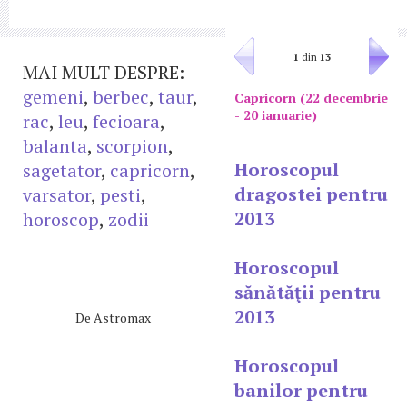
1
din
13
MAI MULT DESPRE:
gemeni
,
berbec
,
taur
,
Capricorn (22 decembrie
- 20 ianuarie)
rac
,
leu
,
fecioara
,
balanta
,
scorpion
,
Horoscopul
sagetator
,
capricorn
,
dragostei pentru
varsator
,
pesti
,
2013
horoscop
,
zodii
Horoscopul
sănătăţii pentru
2013
De
Astromax
Horoscopul
banilor pentru