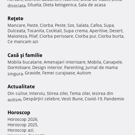
Silueta
Dieta ketogenica
Sala de acasa
disociata
,
,
,
Reţete
Mancare
Paste
Ciorba
Peste
Sos
Salata
Cafea
Supa
,
,
,
,
,
,
,
,
Dulceata
Tocanita
Cocktail
Supa crema
Aperitive
Desert
,
,
,
,
,
,
Maioneza
Pilaf
Ciorba perisoare
Ciorba pui
Ciorba burta
,
,
,
,
,
Ce mancam azi
Casă şi familie
Mobila bucatarie
Amenajari interioare
Mobila
Canapele
,
,
,
,
Dormitoare
Design interior
Parenting
Jurnal de mama
,
,
,
Gravide
Femei curajoase
Autism
singura
,
,
,
Actualitate
Din culise
Interviu
Stirea zilei
Tema zilei
Iesirea din
,
,
,
,
Despărţiri celebre
Vesti Bune
Covid-19
Pandemie
autism
,
,
,
,
Horoscop
Horoscop 2026
,
Horoscop 2025
,
Horoscop azi
,