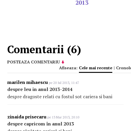
2013
Comentarii (6)
POSTEAZA COMENTARIU
Afiseaza:
Cele mai recente
|
Cronol
marilen mihaescu
pe 20 Iul 2013, 11:47
despre leu in anul 2013-2014
despre dragoste relati cu fostul sot cariera si bani
zinaida prisecaru
pe 13 Mar 2013, 20:10
despre capricom în anul 2013