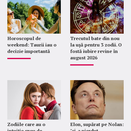
Horoscopul de
Trecutul bate din nou
weekend: Taurii iau o
la ușă pentru 3 zodii. O
decizie importantă
fostă iubire revine în
august 2026
Zodiile care au o
Elon, supărat pe Nolan:
intuiție greu de
"şi-a pierdut