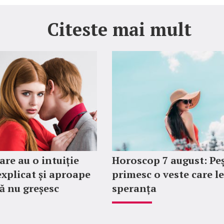
Citeste mai mult
are au o intuiție
Horoscop 7 august: Peș
explicat și aproape
primesc o veste care l
ă nu greșesc
speranța