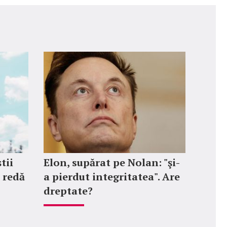
tii
Elon, supărat pe Nolan: "şi-
e redă
a pierdut integritatea". Are
dreptate?