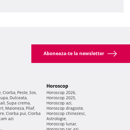
Aboneaza-te la newsletter
Horoscop
e
Ciorba
Peste
Sos
Horoscop 2026
,
,
,
,
,
Supa
Dulceata
Horoscop 2025
,
,
,
ail
Supa crema
Horoscop azi
,
,
,
rt
Maioneza
Pilaf
Horoscop dragoste
,
,
,
,
re
Ciorba pui
Ciorba
Horoscop chinezesc
,
,
,
am azi
Astrologie
,
Horoscop lunar
,
Horoscop rac azi
,