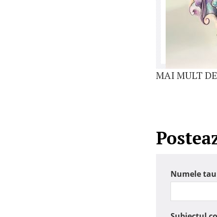
MAI MULT DE
Postea
Numele tau
Subiectul c