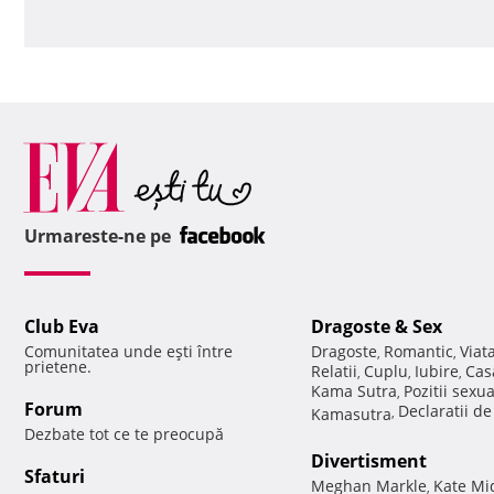
Urmareste-ne pe
Club Eva
Dragoste & Sex
Comunitatea unde eşti între
Dragoste
Romantic
Viat
,
,
prietene.
Relatii
Cuplu
Iubire
Cas
,
,
,
Kama Sutra
Pozitii sexu
,
Forum
Declaratii d
Kamasutra
,
Dezbate tot ce te preocupă
Divertisment
Sfaturi
Meghan Markle
Kate Mi
,