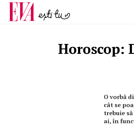
și 60 de ani. De ce te t
Carieră
pe măsură ce înaintez
Actualitate
Horoscop: D
O vorbă di
cât se poa
trebuie să 
ai, în func