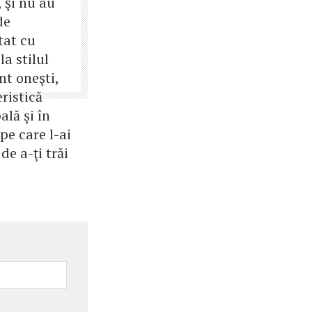
, şi nu au
de
at cu
la stilul
nt oneşti,
ristică
ală şi în
pe care l-ai
 de a-ţi trăi