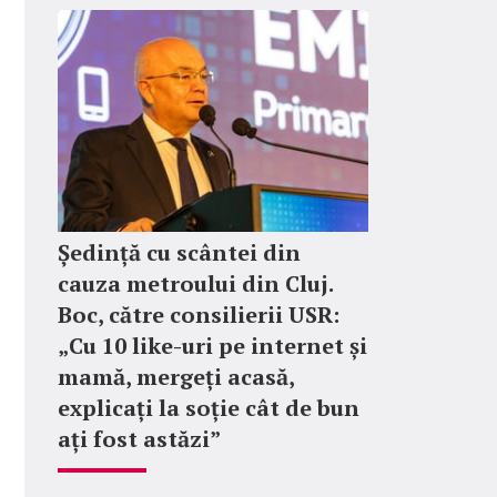
Ședință cu scântei din
cauza metroului din Cluj.
Boc, către consilierii USR:
„Cu 10 like-uri pe internet și
mamă, mergeți acasă,
explicați la soție cât de bun
ați fost astăzi”