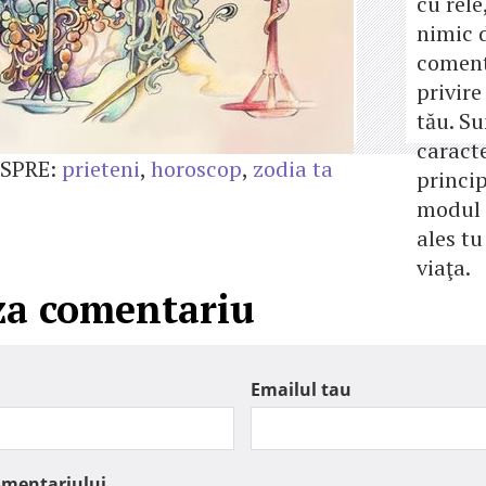
cu rele
nimic 
coment
privire 
tău. Su
caracte
SPRE:
prieteni
,
horoscop
,
zodia ta
princip
modul 
ales tu
viaţa.
za comentariu
Emailul tau
omentariului