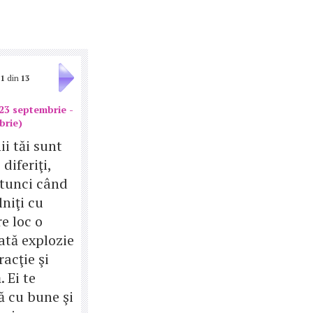
1
din
13
23 septembrie -
brie)
ii tăi sunt
 diferiţi,
atunci când
lniţi cu
re loc o
ată explozie
racţie şi
. Ei te
ă cu bune şi