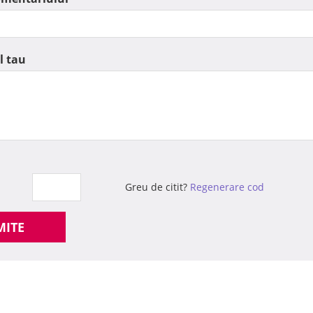
l tau
Greu de citit?
Regenerare cod
MITE