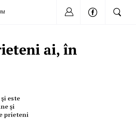
Nu ai cont?
Inregistreaza-
UM
eteni ai, în
şi este
ine şi
de prieteni