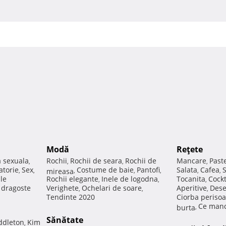
Modă
Reţete
a sexuala
Rochii
Rochii de seara
Rochii de
Mancare
Past
,
,
,
,
atorie
Sex
Costume de baie
Pantofi
Salata
Cafea
,
,
mireasa
,
,
,
,
,
ale
Rochii elegante
Inele de logodna
Tocanita
Cockt
,
,
,
e dragoste
Verighete
Ochelari de soare
Aperitive
Dese
,
,
,
Tendinte 2020
Ciorba perisoa
Ce manc
burta
,
Sănătate
ddleton
Kim
,