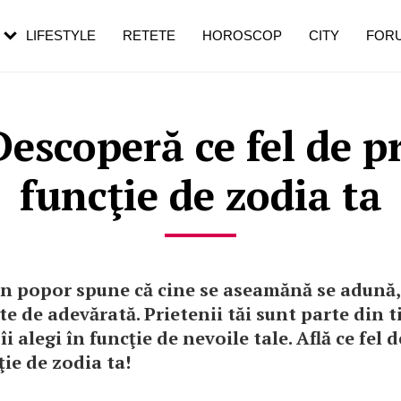
rezești mai des
Cât durează, cum te pregătești și cât
i în vârstă
de dureroasă este investigația
LIFESTYLE
RETETE
HOROSCOP
CITY
FOR
escoperă ce fel de pri
funcţie de zodia ta
n popor spune că cine se aseamănă se adună, 
te de adevărată. Prietenii tăi sunt parte din t
îi alegi în funcţie de nevoile tale. Află ce fel 
ţie de zodia ta!