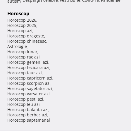
Despărţiri celebre
Vesti Bune
Covid-19
Pandemie
autism
,
,
,
,
Horoscop
Horoscop 2026
,
Horoscop 2025
,
Horoscop azi
,
Horoscop dragoste
,
Horoscop chinezesc
,
Astrologie
,
Horoscop lunar
,
Horoscop rac azi
,
Horoscop gemeni azi
,
Horoscop fecioara azi
,
Horoscop taur azi
,
Horoscop capricorn azi
,
Horoscop scorpion azi
,
Horoscop sagetator azi
,
Horoscop varsator azi
,
Horoscop pesti azi
,
Horoscop leu azi
,
Horoscop balanta azi
,
Horoscop berbec azi
,
Horoscop saptamanal