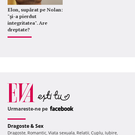
Elon, supărat pe Nolan:
"şi-a pierdut
integritatea". Are
dreptate?
Urmareste-ne pe
Dragoste & Sex
Dragoste
Romantic
Viata sexuala
Relatii
Cuplu
Iubire
,
,
,
,
,
,