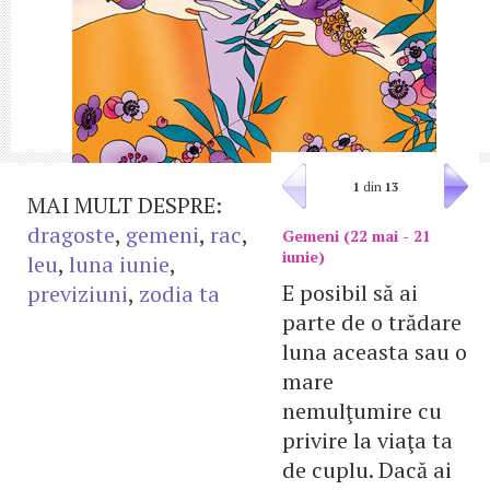
1
din
13
MAI MULT DESPRE:
dragoste
,
gemeni
,
rac
,
Gemeni (22 mai - 21
iunie)
leu
,
luna iunie
,
E posibil să ai
previziuni
,
zodia ta
parte de o trădare
luna aceasta sau o
mare
nemulţumire cu
privire la viaţa ta
de cuplu. Dacă ai