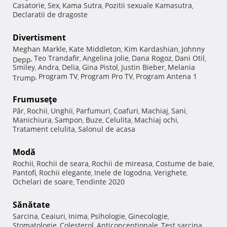
Casatorie
Sex
Kama Sutra
Pozitii sexuale Kamasutra
,
,
,
,
Declaratii de dragoste
Divertisment
Meghan Markle
Kate Middleton
Kim Kardashian
Johnny
,
,
,
Teo Trandafir
Angelina Jolie
Dana Rogoz
Dani Otil
Depp
,
,
,
,
,
Smiley
Andra
Delia
Gina Pistol
Justin Bieber
Melania
,
,
,
,
,
Program TV
Program Pro TV
Program Antena 1
Trump
,
,
,
Frumuseţe
Păr
Rochii
Unghii
Parfumuri
Coafuri
Machiaj
Sani
,
,
,
,
,
,
,
Manichiura
Sampon
Buze
Celulita
Machiaj ochi
,
,
,
,
,
Tratament celulita
Salonul de acasa
,
Modă
Rochii
Rochii de seara
Rochii de mireasa
Costume de baie
,
,
,
,
Pantofi
Rochii elegante
Inele de logodna
Verighete
,
,
,
,
Ochelari de soare
Tendinte 2020
,
Sănătate
Sarcina
Ceaiuri
Inima
Psihologie
Ginecologie
,
,
,
,
,
Stomatologie
Colesterol
Anticonceptionale
Test sarcina
,
,
,
,