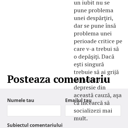
un iubit nu se
pune problema
unei despărţiri,
dar se pune însă
problema unei
perioade critice pe
care v-a trebui să
o depăşiţi. Dacă
eşti singură
trebuie să ai grijă
Posteaza comentariu
să nu intri în
depresie din
această cauză, aşa
Numele tau
Emailul tau
că încearcă să
socializezi mai
mult.
Subiectul comentariului