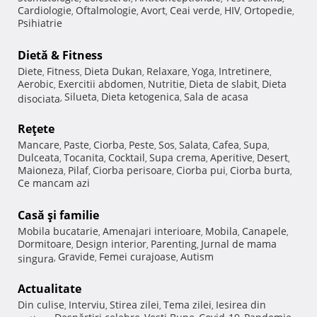
Cardiologie
Oftalmologie
Avort
Ceai verde
HIV
Ortopedie
,
,
,
,
,
,
Psihiatrie
Dietă & Fitness
Diete
Fitness
Dieta Dukan
Relaxare
Yoga
Intretinere
,
,
,
,
,
,
Aerobic
Exercitii abdomen
Nutritie
Dieta de slabit
Dieta
,
,
,
,
Silueta
Dieta ketogenica
Sala de acasa
disociata
,
,
,
Reţete
Mancare
Paste
Ciorba
Peste
Sos
Salata
Cafea
Supa
,
,
,
,
,
,
,
,
Dulceata
Tocanita
Cocktail
Supa crema
Aperitive
Desert
,
,
,
,
,
,
Maioneza
Pilaf
Ciorba perisoare
Ciorba pui
Ciorba burta
,
,
,
,
,
Ce mancam azi
Casă şi familie
Mobila bucatarie
Amenajari interioare
Mobila
Canapele
,
,
,
,
Dormitoare
Design interior
Parenting
Jurnal de mama
,
,
,
Gravide
Femei curajoase
Autism
singura
,
,
,
Actualitate
Din culise
Interviu
Stirea zilei
Tema zilei
Iesirea din
,
,
,
,