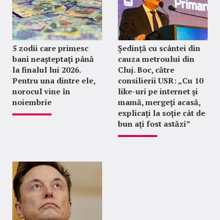
5 zodii care primesc
Ședință cu scântei din
bani neașteptați până
cauza metroului din
la finalul lui 2026.
Cluj. Boc, către
Pentru una dintre ele,
consilierii USR: „Cu 10
norocul vine în
like-uri pe internet și
noiembrie
mamă, mergeți acasă,
explicați la soție cât de
bun ați fost astăzi”