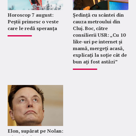
Horoscop 7 august:
Ședință cu scântei din
Peștii primesc o veste
cauza metroului din
care le redă speranța
Cluj. Boc, către
consilierii USR: „Cu 10
like-uri pe internet și
mamă, mergeți acasă,
explicați la soție cât de
bun ați fost astăzi”
Elon, supărat pe Nolan: