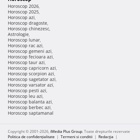
Horoscop 2026
,
Horoscop 2025
,
Horoscop azi
,
Horoscop dragoste
,
Horoscop chinezesc
,
Astrologie
,
Horoscop lunar
,
Horoscop rac azi
,
Horoscop gemeni azi
,
Horoscop fecioara azi
,
Horoscop taur azi
,
Horoscop capricorn azi
,
Horoscop scorpion azi
,
Horoscop sagetator azi
,
Horoscop varsator azi
,
Horoscop pesti azi
,
Horoscop leu azi
,
Horoscop balanta azi
,
Horoscop berbec azi
,
Horoscop saptamanal
Copyright © 2001-2026,
iMedia Plus Group
. Toate drepturile rezervate
Politica de confidențialitate
|
Termeni si conditii
|
Redacţia
|