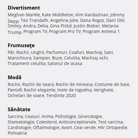
Divertisment
Meghan Markle
Kate Middleton
Kim Kardashian
Johnny
,
,
,
Teo Trandafir
Angelina Jolie
Dana Rogoz
Dani Otil
Depp
,
,
,
,
,
Smiley
Andra
Delia
Gina Pistol
Justin Bieber
Melania
,
,
,
,
,
Program TV
Program Pro TV
Program Antena 1
Trump
,
,
,
Frumuseţe
Păr
Rochii
Unghii
Parfumuri
Coafuri
Machiaj
Sani
,
,
,
,
,
,
,
Manichiura
Sampon
Buze
Celulita
Machiaj ochi
,
,
,
,
,
Tratament celulita
Salonul de acasa
,
Modă
Rochii
Rochii de seara
Rochii de mireasa
Costume de baie
,
,
,
,
Pantofi
Rochii elegante
Inele de logodna
Verighete
,
,
,
,
Ochelari de soare
Tendinte 2020
,
Sănătate
Sarcina
Ceaiuri
Inima
Psihologie
Ginecologie
,
,
,
,
,
Stomatologie
Colesterol
Anticonceptionale
Test sarcina
,
,
,
,
Cardiologie
Oftalmologie
Avort
Ceai verde
HIV
Ortopedie
,
,
,
,
,
,
Psihiatrie