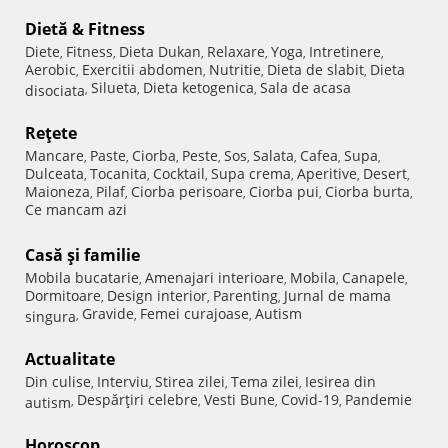
Dietă & Fitness
Diete
Fitness
Dieta Dukan
Relaxare
Yoga
Intretinere
,
,
,
,
,
,
Aerobic
Exercitii abdomen
Nutritie
Dieta de slabit
Dieta
,
,
,
,
Silueta
Dieta ketogenica
Sala de acasa
disociata
,
,
,
Reţete
Mancare
Paste
Ciorba
Peste
Sos
Salata
Cafea
Supa
,
,
,
,
,
,
,
,
Dulceata
Tocanita
Cocktail
Supa crema
Aperitive
Desert
,
,
,
,
,
,
Maioneza
Pilaf
Ciorba perisoare
Ciorba pui
Ciorba burta
,
,
,
,
,
Ce mancam azi
Casă şi familie
Mobila bucatarie
Amenajari interioare
Mobila
Canapele
,
,
,
,
Dormitoare
Design interior
Parenting
Jurnal de mama
,
,
,
Gravide
Femei curajoase
Autism
singura
,
,
,
Actualitate
Din culise
Interviu
Stirea zilei
Tema zilei
Iesirea din
,
,
,
,
Despărţiri celebre
Vesti Bune
Covid-19
Pandemie
autism
,
,
,
,
Horoscop