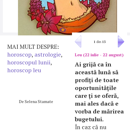
1
din
13
MAI MULT DESPRE:
horoscop
,
astrologie
,
Leu (22 iulie - 22 august)
horoscopul lunii
,
Ai grijă ca în
horoscop leu
această lună să
profiţi de toate
oportunităţile
care ţi se oferă,
De
Selena Stamate
mai ales dacă e
vorba de mărirea
bugetului.
În caz că nu