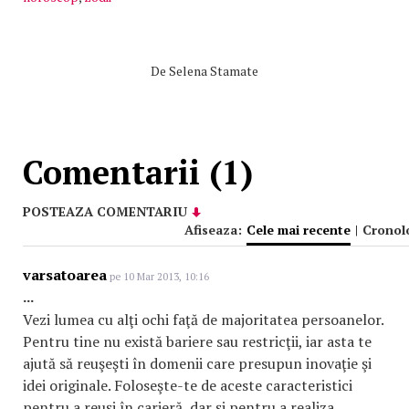
De
Selena Stamate
Comentarii (1)
POSTEAZA COMENTARIU
Afiseaza:
Cele mai recente
|
Cronol
varsatoarea
pe 10 Mar 2013, 10:16
...
Vezi lumea cu alţi ochi faţă de majoritatea persoanelor.
Pentru tine nu există bariere sau restricţii, iar asta te
ajută să reuşeşti în domenii care presupun inovaţie şi
idei originale. Foloseşte-te de aceste caracteristici
pentru a reuşi în carieră, dar şi pentru a realiza