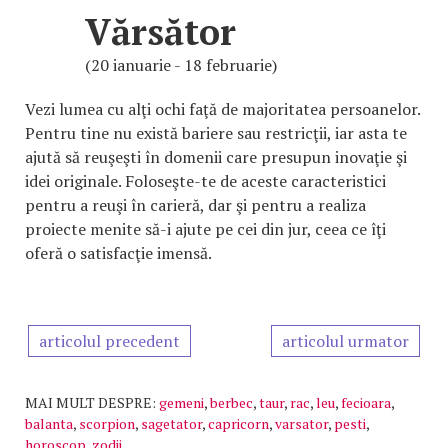
Vărsător
(20 ianuarie - 18 februarie)
Vezi lumea cu alţi ochi faţă de majoritatea persoanelor.
Pentru tine nu există bariere sau restricţii, iar asta te
ajută să reuşeşti în domenii care presupun inovaţie şi
idei originale. Foloseşte-te de aceste caracteristici
pentru a reuşi în carieră, dar şi pentru a realiza
proiecte menite să-i ajute pe cei din jur, ceea ce îţi
oferă o satisfacţie imensă.
articolul precedent
articolul urmator
MAI MULT DESPRE:
gemeni
,
berbec
,
taur
,
rac
,
leu
,
fecioara
,
balanta
,
scorpion
,
sagetator
,
capricorn
,
varsator
,
pesti
,
horoscop
,
zodii