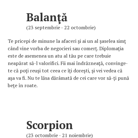
Balanţă
(23 septembrie - 22 octombrie)
Te pricepi de minune la afaceri şi ai un al şaselea simţ
când vine vorba de negocieri sau comerţ. Diplomaţia
este de asemenea un atu al tău pe care trebuie
neapărat să-l valorifici. Fii mai îndrăzneaţă, convinge-
te că poţi reuşi tot ceea ce îţi doreşti, şi vei vedea că
aşa va fi. Nu te lăsa dărâmată de cei care vor să-ţi pună
beţe în roate.
Scorpion
(23 octombrie - 21 noiembrie)