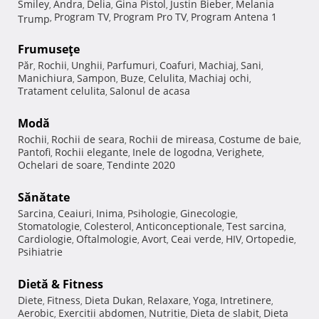
Smiley
Andra
Delia
Gina Pistol
Justin Bieber
Melania
,
,
,
,
,
Program TV
Program Pro TV
Program Antena 1
Trump
,
,
,
Frumuseţe
Păr
Rochii
Unghii
Parfumuri
Coafuri
Machiaj
Sani
,
,
,
,
,
,
,
Manichiura
Sampon
Buze
Celulita
Machiaj ochi
,
,
,
,
,
Tratament celulita
Salonul de acasa
,
Modă
Rochii
Rochii de seara
Rochii de mireasa
Costume de baie
,
,
,
,
Pantofi
Rochii elegante
Inele de logodna
Verighete
,
,
,
,
Ochelari de soare
Tendinte 2020
,
Sănătate
Sarcina
Ceaiuri
Inima
Psihologie
Ginecologie
,
,
,
,
,
Stomatologie
Colesterol
Anticonceptionale
Test sarcina
,
,
,
,
Cardiologie
Oftalmologie
Avort
Ceai verde
HIV
Ortopedie
,
,
,
,
,
,
Psihiatrie
Dietă & Fitness
Diete
Fitness
Dieta Dukan
Relaxare
Yoga
Intretinere
,
,
,
,
,
,
Aerobic
Exercitii abdomen
Nutritie
Dieta de slabit
Dieta
,
,
,
,