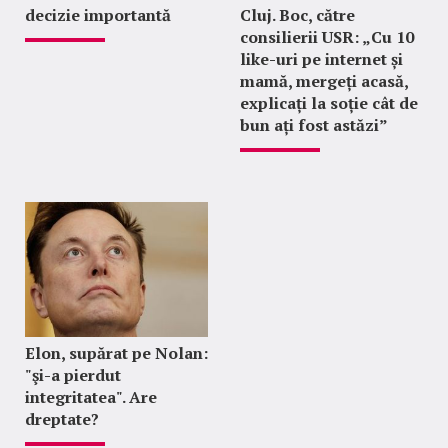
decizie importantă
Cluj. Boc, către
consilierii USR: „Cu 10
like-uri pe internet și
mamă, mergeți acasă,
explicați la soție cât de
bun ați fost astăzi”
Elon, supărat pe Nolan:
"şi-a pierdut
integritatea". Are
dreptate?