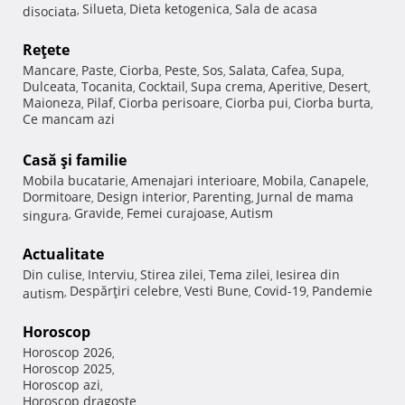
Silueta
Dieta ketogenica
Sala de acasa
disociata
,
,
,
Reţete
Mancare
Paste
Ciorba
Peste
Sos
Salata
Cafea
Supa
,
,
,
,
,
,
,
,
Dulceata
Tocanita
Cocktail
Supa crema
Aperitive
Desert
,
,
,
,
,
,
Maioneza
Pilaf
Ciorba perisoare
Ciorba pui
Ciorba burta
,
,
,
,
,
Ce mancam azi
Casă şi familie
Mobila bucatarie
Amenajari interioare
Mobila
Canapele
,
,
,
,
Dormitoare
Design interior
Parenting
Jurnal de mama
,
,
,
Gravide
Femei curajoase
Autism
singura
,
,
,
Actualitate
Din culise
Interviu
Stirea zilei
Tema zilei
Iesirea din
,
,
,
,
Despărţiri celebre
Vesti Bune
Covid-19
Pandemie
autism
,
,
,
,
Horoscop
Horoscop 2026
,
Horoscop 2025
,
Horoscop azi
,
Horoscop dragoste
,