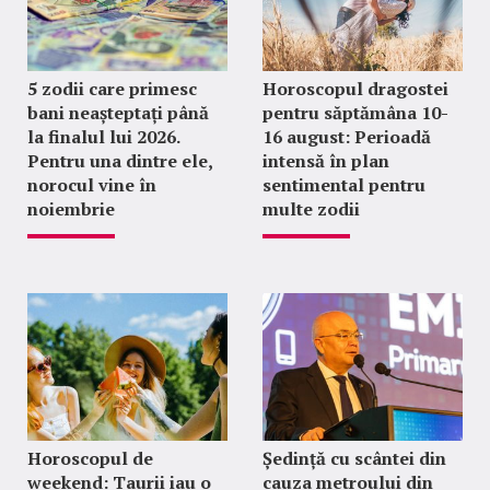
5 zodii care primesc
Horoscopul dragostei
bani neașteptați până
pentru săptămâna 10-
la finalul lui 2026.
16 august: Perioadă
Pentru una dintre ele,
intensă în plan
norocul vine în
sentimental pentru
noiembrie
multe zodii
Horoscopul de
Ședință cu scântei din
weekend: Taurii iau o
cauza metroului din