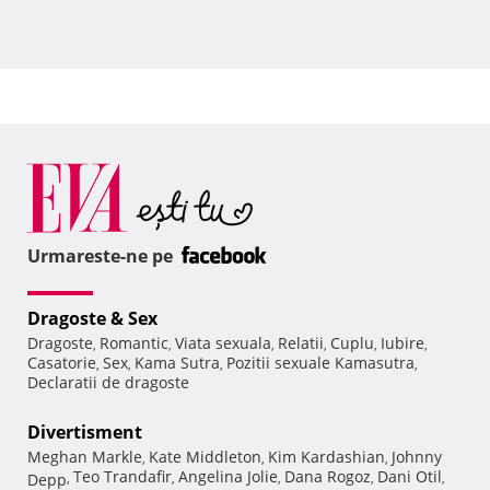
Urmareste-ne pe
Dragoste & Sex
Dragoste
Romantic
Viata sexuala
Relatii
Cuplu
Iubire
,
,
,
,
,
,
Casatorie
Sex
Kama Sutra
Pozitii sexuale Kamasutra
,
,
,
,
Declaratii de dragoste
Divertisment
Meghan Markle
Kate Middleton
Kim Kardashian
Johnny
,
,
,
Teo Trandafir
Angelina Jolie
Dana Rogoz
Dani Otil
Depp
,
,
,
,
,