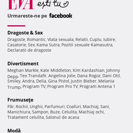
Urmareste-ne pe
Dragoste & Sex
Dragoste
Romantic
Viata sexuala
Relatii
Cuplu
Iubire
,
,
,
,
,
,
Casatorie
Sex
Kama Sutra
Pozitii sexuale Kamasutra
,
,
,
,
Declaratii de dragoste
Divertisment
Meghan Markle
Kate Middleton
Kim Kardashian
Johnny
,
,
,
Teo Trandafir
Angelina Jolie
Dana Rogoz
Dani Otil
Depp
,
,
,
,
,
Smiley
Andra
Delia
Gina Pistol
Justin Bieber
Melania
,
,
,
,
,
Program TV
Program Pro TV
Program Antena 1
Trump
,
,
,
Frumuseţe
Păr
Rochii
Unghii
Parfumuri
Coafuri
Machiaj
Sani
,
,
,
,
,
,
,
Manichiura
Sampon
Buze
Celulita
Machiaj ochi
,
,
,
,
,
Tratament celulita
Salonul de acasa
,
Modă