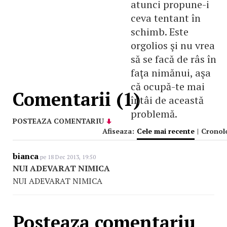
atunci propune-i
ceva tentant în
schimb. Este
orgolios şi nu vrea
să se facă de râs în
faţa nimănui, aşa
că ocupă-te mai
Comentarii (1)
întâi de această
problemă.
POSTEAZA COMENTARIU
Afiseaza:
Cele mai recente
|
Cronol
bianca
pe 18 Dec 2013, 19:50
NUI ADEVARAT NIMICA
NUI ADEVARAT NIMICA
Posteaza comentariu