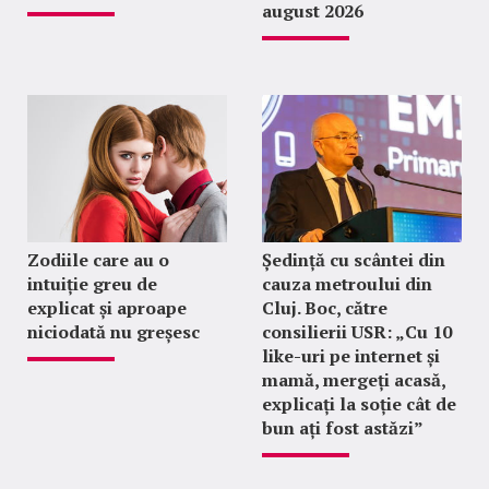
august 2026
Zodiile care au o
Ședință cu scântei din
intuiție greu de
cauza metroului din
explicat și aproape
Cluj. Boc, către
niciodată nu greșesc
consilierii USR: „Cu 10
like-uri pe internet și
mamă, mergeți acasă,
explicați la soție cât de
bun ați fost astăzi”