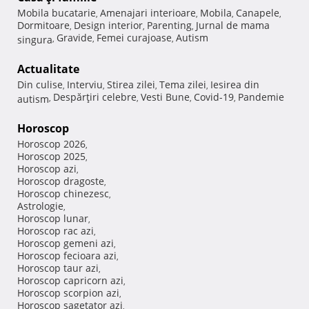
Mobila bucatarie
Amenajari interioare
Mobila
Canapele
,
,
,
,
Dormitoare
Design interior
Parenting
Jurnal de mama
,
,
,
Gravide
Femei curajoase
Autism
singura
,
,
,
Actualitate
Din culise
Interviu
Stirea zilei
Tema zilei
Iesirea din
,
,
,
,
Despărţiri celebre
Vesti Bune
Covid-19
Pandemie
autism
,
,
,
,
Horoscop
Horoscop 2026
,
Horoscop 2025
,
Horoscop azi
,
Horoscop dragoste
,
Horoscop chinezesc
,
Astrologie
,
Horoscop lunar
,
Horoscop rac azi
,
Horoscop gemeni azi
,
Horoscop fecioara azi
,
Horoscop taur azi
,
Horoscop capricorn azi
,
Horoscop scorpion azi
,
Horoscop sagetator azi
,