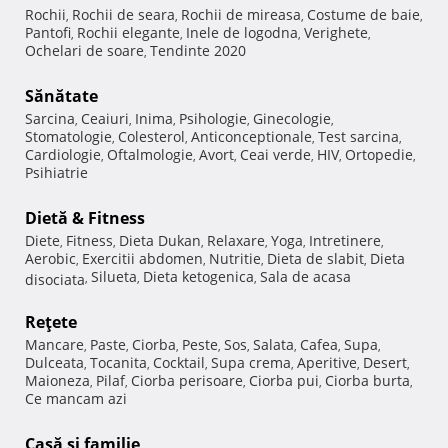
Rochii
Rochii de seara
Rochii de mireasa
Costume de baie
,
,
,
,
Pantofi
Rochii elegante
Inele de logodna
Verighete
,
,
,
,
Ochelari de soare
Tendinte 2020
,
Sănătate
Sarcina
Ceaiuri
Inima
Psihologie
Ginecologie
,
,
,
,
,
Stomatologie
Colesterol
Anticonceptionale
Test sarcina
,
,
,
,
Cardiologie
Oftalmologie
Avort
Ceai verde
HIV
Ortopedie
,
,
,
,
,
,
Psihiatrie
Dietă & Fitness
Diete
Fitness
Dieta Dukan
Relaxare
Yoga
Intretinere
,
,
,
,
,
,
Aerobic
Exercitii abdomen
Nutritie
Dieta de slabit
Dieta
,
,
,
,
Silueta
Dieta ketogenica
Sala de acasa
disociata
,
,
,
Reţete
Mancare
Paste
Ciorba
Peste
Sos
Salata
Cafea
Supa
,
,
,
,
,
,
,
,
Dulceata
Tocanita
Cocktail
Supa crema
Aperitive
Desert
,
,
,
,
,
,
Maioneza
Pilaf
Ciorba perisoare
Ciorba pui
Ciorba burta
,
,
,
,
,
Ce mancam azi
Casă şi familie