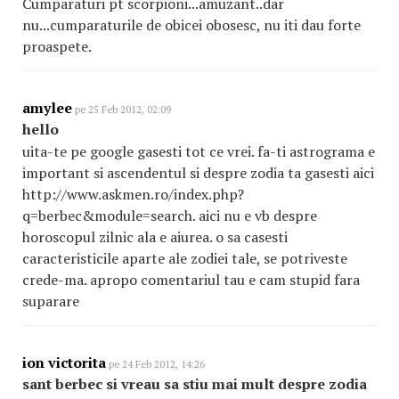
Cumparaturi pt scorpioni...amuzant..dar
nu...cumparaturile de obicei obosesc, nu iti dau forte
proaspete.
amylee
pe 25 Feb 2012, 02:09
hello
uita-te pe google gasesti tot ce vrei. fa-ti astrograma e
important si ascendentul si despre zodia ta gasesti aici
http://www.askmen.ro/index.php?
q=berbec&module=search. aici nu e vb despre
horoscopul zilnic ala e aiurea. o sa casesti
caracteristicile aparte ale zodiei tale, se potriveste
crede-ma. apropo comentariul tau e cam stupid fara
suparare
ion victorita
pe 24 Feb 2012, 14:26
sant berbec si vreau sa stiu mai mult despre zodia