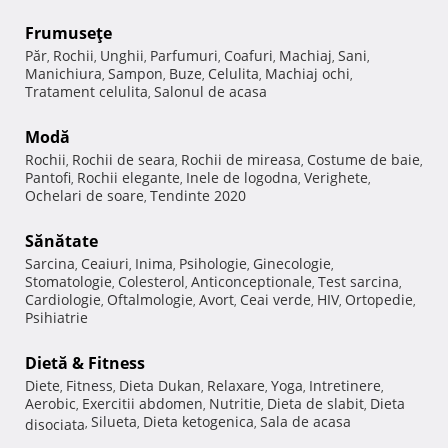
Frumuseţe
Păr
Rochii
Unghii
Parfumuri
Coafuri
Machiaj
Sani
,
,
,
,
,
,
,
Manichiura
Sampon
Buze
Celulita
Machiaj ochi
,
,
,
,
,
Tratament celulita
Salonul de acasa
,
Modă
Rochii
Rochii de seara
Rochii de mireasa
Costume de baie
,
,
,
,
Pantofi
Rochii elegante
Inele de logodna
Verighete
,
,
,
,
Ochelari de soare
Tendinte 2020
,
Sănătate
Sarcina
Ceaiuri
Inima
Psihologie
Ginecologie
,
,
,
,
,
Stomatologie
Colesterol
Anticonceptionale
Test sarcina
,
,
,
,
Cardiologie
Oftalmologie
Avort
Ceai verde
HIV
Ortopedie
,
,
,
,
,
,
Psihiatrie
Dietă & Fitness
Diete
Fitness
Dieta Dukan
Relaxare
Yoga
Intretinere
,
,
,
,
,
,
Aerobic
Exercitii abdomen
Nutritie
Dieta de slabit
Dieta
,
,
,
,
Silueta
Dieta ketogenica
Sala de acasa
disociata
,
,
,