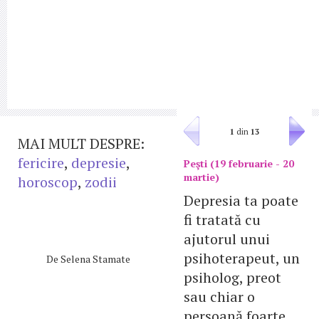
1
din
13
MAI MULT DESPRE:
fericire
,
depresie
,
Peşti (19 februarie - 20
martie)
horoscop
,
zodii
Depresia ta poate
fi tratată cu
ajutorul unui
psihoterapeut, un
De
Selena Stamate
psiholog, preot
sau chiar o
persoană foarte