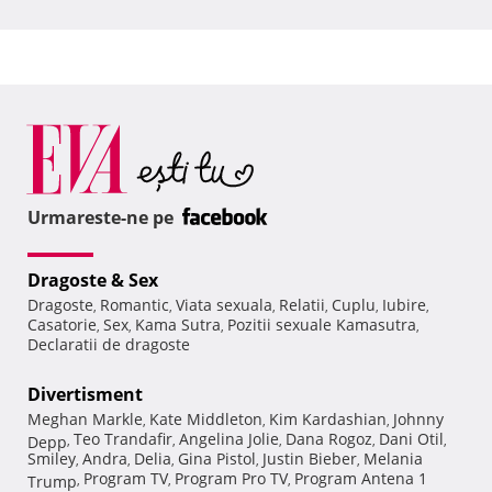
Urmareste-ne pe
Dragoste & Sex
Dragoste
Romantic
Viata sexuala
Relatii
Cuplu
Iubire
,
,
,
,
,
,
Casatorie
Sex
Kama Sutra
Pozitii sexuale Kamasutra
,
,
,
,
Declaratii de dragoste
Divertisment
Meghan Markle
Kate Middleton
Kim Kardashian
Johnny
,
,
,
Teo Trandafir
Angelina Jolie
Dana Rogoz
Dani Otil
Depp
,
,
,
,
,
Smiley
Andra
Delia
Gina Pistol
Justin Bieber
Melania
,
,
,
,
,
Program TV
Program Pro TV
Program Antena 1
Trump
,
,
,