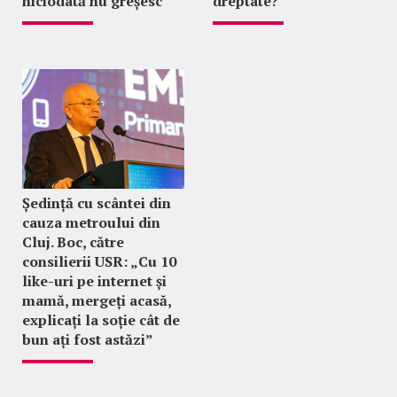
niciodată nu greșesc
dreptate?
Ședință cu scântei din
cauza metroului din
Cluj. Boc, către
consilierii USR: „Cu 10
like-uri pe internet și
mamă, mergeți acasă,
explicați la soție cât de
bun ați fost astăzi”