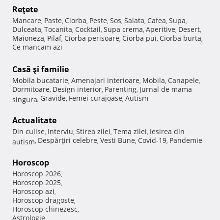
Reţete
Mancare
Paste
Ciorba
Peste
Sos
Salata
Cafea
Supa
,
,
,
,
,
,
,
,
Dulceata
Tocanita
Cocktail
Supa crema
Aperitive
Desert
,
,
,
,
,
,
Maioneza
Pilaf
Ciorba perisoare
Ciorba pui
Ciorba burta
,
,
,
,
,
Ce mancam azi
Casă şi familie
Mobila bucatarie
Amenajari interioare
Mobila
Canapele
,
,
,
,
Dormitoare
Design interior
Parenting
Jurnal de mama
,
,
,
Gravide
Femei curajoase
Autism
singura
,
,
,
Actualitate
Din culise
Interviu
Stirea zilei
Tema zilei
Iesirea din
,
,
,
,
Despărţiri celebre
Vesti Bune
Covid-19
Pandemie
autism
,
,
,
,
Horoscop
Horoscop 2026
,
Horoscop 2025
,
Horoscop azi
,
Horoscop dragoste
,
Horoscop chinezesc
,
Astrologie
,