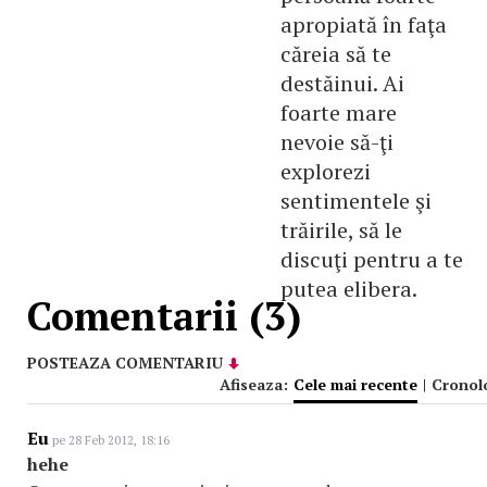
apropiată în faţa
căreia să te
destăinui. Ai
foarte mare
nevoie să-ţi
explorezi
sentimentele şi
trăirile, să le
discuţi pentru a te
putea elibera.
Comentarii (3)
POSTEAZA COMENTARIU
Afiseaza:
Cele mai recente
|
Cronol
Eu
pe 28 Feb 2012, 18:16
hehe