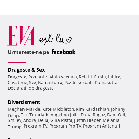
Urmareste-ne pe
Dragoste & Sex
Dragoste
Romantic
Viata sexuala
Relatii
Cuplu
Iubire
,
,
,
,
,
,
Casatorie
Sex
Kama Sutra
Pozitii sexuale Kamasutra
,
,
,
,
Declaratii de dragoste
Divertisment
Meghan Markle
Kate Middleton
Kim Kardashian
Johnny
,
,
,
Teo Trandafir
Angelina Jolie
Dana Rogoz
Dani Otil
Depp
,
,
,
,
,
Smiley
Andra
Delia
Gina Pistol
Justin Bieber
Melania
,
,
,
,
,
Program TV
Program Pro TV
Program Antena 1
Trump
,
,
,