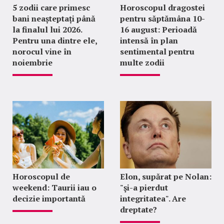
5 zodii care primesc
Horoscopul dragostei
bani neașteptați până
pentru săptămâna 10-
la finalul lui 2026.
16 august: Perioadă
Pentru una dintre ele,
intensă în plan
norocul vine în
sentimental pentru
noiembrie
multe zodii
Horoscopul de
Elon, supărat pe Nolan:
weekend: Taurii iau o
"şi-a pierdut
decizie importantă
integritatea". Are
dreptate?