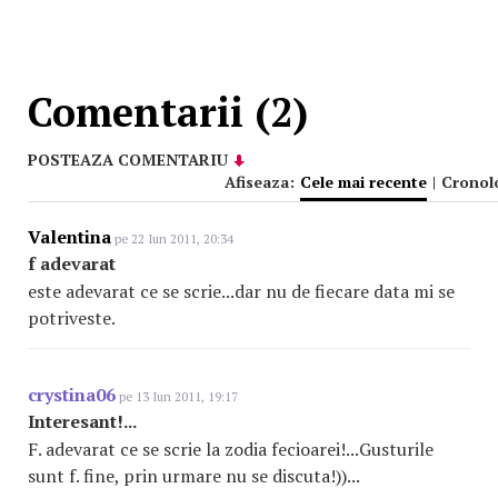
Comentarii (2)
POSTEAZA COMENTARIU
Afiseaza:
Cele mai recente
|
Cronol
Valentina
pe 22 Iun 2011, 20:34
f adevarat
este adevarat ce se scrie...dar nu de fiecare data mi se
potriveste.
crystina06
pe 13 Iun 2011, 19:17
Interesant!...
F. adevarat ce se scrie la zodia fecioarei!...Gusturile
sunt f. fine, prin urmare nu se discuta!))...