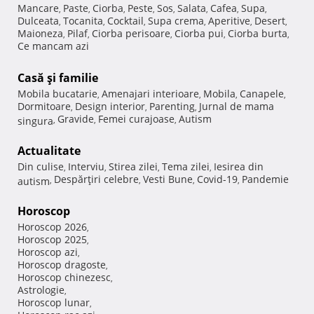
Mancare
Paste
Ciorba
Peste
Sos
Salata
Cafea
Supa
,
,
,
,
,
,
,
,
Dulceata
Tocanita
Cocktail
Supa crema
Aperitive
Desert
,
,
,
,
,
,
Maioneza
Pilaf
Ciorba perisoare
Ciorba pui
Ciorba burta
,
,
,
,
,
Ce mancam azi
Casă şi familie
Mobila bucatarie
Amenajari interioare
Mobila
Canapele
,
,
,
,
Dormitoare
Design interior
Parenting
Jurnal de mama
,
,
,
Gravide
Femei curajoase
Autism
singura
,
,
,
Actualitate
Din culise
Interviu
Stirea zilei
Tema zilei
Iesirea din
,
,
,
,
Despărţiri celebre
Vesti Bune
Covid-19
Pandemie
autism
,
,
,
,
Horoscop
Horoscop 2026
,
Horoscop 2025
,
Horoscop azi
,
Horoscop dragoste
,
Horoscop chinezesc
,
Astrologie
,
Horoscop lunar
,