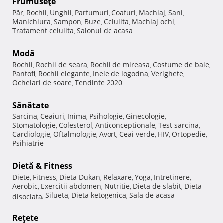
Frumuseţe
Păr
Rochii
Unghii
Parfumuri
Coafuri
Machiaj
Sani
,
,
,
,
,
,
,
Manichiura
Sampon
Buze
Celulita
Machiaj ochi
,
,
,
,
,
Tratament celulita
Salonul de acasa
,
Modă
Rochii
Rochii de seara
Rochii de mireasa
Costume de baie
,
,
,
,
Pantofi
Rochii elegante
Inele de logodna
Verighete
,
,
,
,
Ochelari de soare
Tendinte 2020
,
Sănătate
Sarcina
Ceaiuri
Inima
Psihologie
Ginecologie
,
,
,
,
,
Stomatologie
Colesterol
Anticonceptionale
Test sarcina
,
,
,
,
Cardiologie
Oftalmologie
Avort
Ceai verde
HIV
Ortopedie
,
,
,
,
,
,
Psihiatrie
Dietă & Fitness
Diete
Fitness
Dieta Dukan
Relaxare
Yoga
Intretinere
,
,
,
,
,
,
Aerobic
Exercitii abdomen
Nutritie
Dieta de slabit
Dieta
,
,
,
,
Silueta
Dieta ketogenica
Sala de acasa
disociata
,
,
,
Reţete