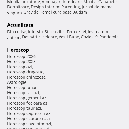
Mobila bucatarie
Amenajari interioare
Mobila
Canapele
,
,
,
,
Dormitoare
Design interior
Parenting
Jurnal de mama
,
,
,
Gravide
Femei curajoase
Autism
singura
,
,
,
Actualitate
Din culise
Interviu
Stirea zilei
Tema zilei
Iesirea din
,
,
,
,
Despărţiri celebre
Vesti Bune
Covid-19
Pandemie
autism
,
,
,
,
Horoscop
Horoscop 2026
,
Horoscop 2025
,
Horoscop azi
,
Horoscop dragoste
,
Horoscop chinezesc
,
Astrologie
,
Horoscop lunar
,
Horoscop rac azi
,
Horoscop gemeni azi
,
Horoscop fecioara azi
,
Horoscop taur azi
,
Horoscop capricorn azi
,
Horoscop scorpion azi
,
Horoscop sagetator azi
,
Horoscop varsator azi