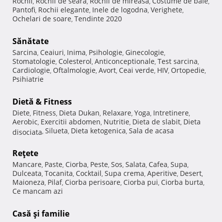
Rochii
Rochii de seara
Rochii de mireasa
Costume de baie
,
,
,
,
Pantofi
Rochii elegante
Inele de logodna
Verighete
,
,
,
,
Ochelari de soare
Tendinte 2020
,
Sănătate
Sarcina
Ceaiuri
Inima
Psihologie
Ginecologie
,
,
,
,
,
Stomatologie
Colesterol
Anticonceptionale
Test sarcina
,
,
,
,
Cardiologie
Oftalmologie
Avort
Ceai verde
HIV
Ortopedie
,
,
,
,
,
,
Psihiatrie
Dietă & Fitness
Diete
Fitness
Dieta Dukan
Relaxare
Yoga
Intretinere
,
,
,
,
,
,
Aerobic
Exercitii abdomen
Nutritie
Dieta de slabit
Dieta
,
,
,
,
Silueta
Dieta ketogenica
Sala de acasa
disociata
,
,
,
Reţete
Mancare
Paste
Ciorba
Peste
Sos
Salata
Cafea
Supa
,
,
,
,
,
,
,
,
Dulceata
Tocanita
Cocktail
Supa crema
Aperitive
Desert
,
,
,
,
,
,
Maioneza
Pilaf
Ciorba perisoare
Ciorba pui
Ciorba burta
,
,
,
,
,
Ce mancam azi
Casă şi familie