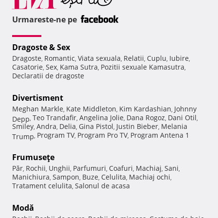
Urmareste-ne pe
Dragoste & Sex
Dragoste
Romantic
Viata sexuala
Relatii
Cuplu
Iubire
,
,
,
,
,
,
Casatorie
Sex
Kama Sutra
Pozitii sexuale Kamasutra
,
,
,
,
Declaratii de dragoste
Divertisment
Meghan Markle
Kate Middleton
Kim Kardashian
Johnny
,
,
,
Teo Trandafir
Angelina Jolie
Dana Rogoz
Dani Otil
Depp
,
,
,
,
,
Smiley
Andra
Delia
Gina Pistol
Justin Bieber
Melania
,
,
,
,
,
Program TV
Program Pro TV
Program Antena 1
Trump
,
,
,
Frumuseţe
Păr
Rochii
Unghii
Parfumuri
Coafuri
Machiaj
Sani
,
,
,
,
,
,
,
Manichiura
Sampon
Buze
Celulita
Machiaj ochi
,
,
,
,
,
Tratament celulita
Salonul de acasa
,
Modă