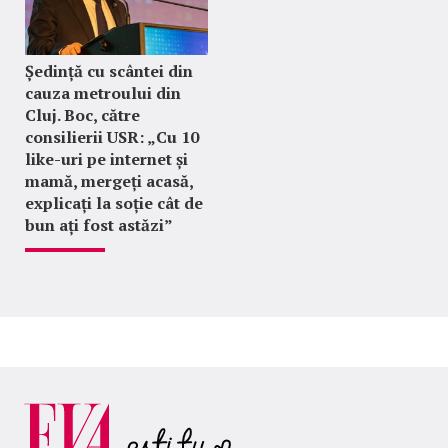
Ședință cu scântei din
cauza metroului din
Cluj. Boc, către
consilierii USR: „Cu 10
like-uri pe internet și
mamă, mergeți acasă,
explicați la soție cât de
bun ați fost astăzi”