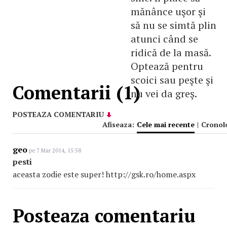
mănânce uşor şi
să nu se simtă plin
atunci când se
ridică de la masă.
Optează pentru
scoici sau peşte şi
Comentarii (1)
nu vei da greş.
POSTEAZA COMENTARIU
Afiseaza:
Cele mai recente
|
Cronol
geo
pe 7 Mar 2014, 15:58
pesti
aceasta zodie este super! http://gsk.ro/home.aspx
Posteaza comentariu