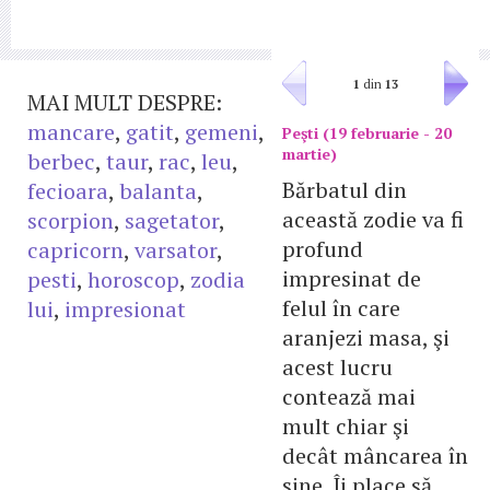
1
din
13
MAI MULT DESPRE:
mancare
,
gatit
,
gemeni
,
Peşti (19 februarie - 20
martie)
berbec
,
taur
,
rac
,
leu
,
Bărbatul din
fecioara
,
balanta
,
această zodie va fi
scorpion
,
sagetator
,
profund
capricorn
,
varsator
,
impresinat de
pesti
,
horoscop
,
zodia
felul în care
lui
,
impresionat
aranjezi masa, şi
acest lucru
contează mai
mult chiar şi
decât mâncarea în
sine. Îi place să