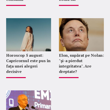
Horoscop 5 august:
Elon, supărat pe Nolan:
Capricornul este pus în
"şi-a pierdut
fața unei alegeri
integritatea". Are
decisive
dreptate?