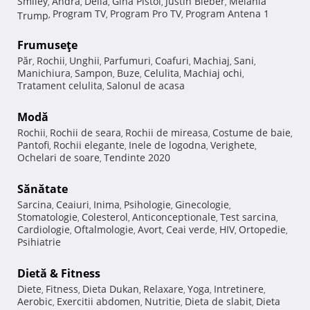
Smiley
Andra
Delia
Gina Pistol
Justin Bieber
Melania
,
,
,
,
,
Program TV
Program Pro TV
Program Antena 1
Trump
,
,
,
Frumuseţe
Păr
Rochii
Unghii
Parfumuri
Coafuri
Machiaj
Sani
,
,
,
,
,
,
,
Manichiura
Sampon
Buze
Celulita
Machiaj ochi
,
,
,
,
,
Tratament celulita
Salonul de acasa
,
Modă
Rochii
Rochii de seara
Rochii de mireasa
Costume de baie
,
,
,
,
Pantofi
Rochii elegante
Inele de logodna
Verighete
,
,
,
,
Ochelari de soare
Tendinte 2020
,
Sănătate
Sarcina
Ceaiuri
Inima
Psihologie
Ginecologie
,
,
,
,
,
Stomatologie
Colesterol
Anticonceptionale
Test sarcina
,
,
,
,
Cardiologie
Oftalmologie
Avort
Ceai verde
HIV
Ortopedie
,
,
,
,
,
,
Psihiatrie
Dietă & Fitness
Diete
Fitness
Dieta Dukan
Relaxare
Yoga
Intretinere
,
,
,
,
,
,
Aerobic
Exercitii abdomen
Nutritie
Dieta de slabit
Dieta
,
,
,
,