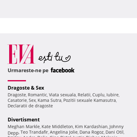
Urmareste-ne pe
Dragoste & Sex
Dragoste
Romantic
Viata sexuala
Relatii
Cuplu
Iubire
,
,
,
,
,
,
Casatorie
Sex
Kama Sutra
Pozitii sexuale Kamasutra
,
,
,
,
Declaratii de dragoste
Divertisment
Meghan Markle
Kate Middleton
Kim Kardashian
Johnny
,
,
,
Teo Trandafir
Angelina Jolie
Dana Rogoz
Dani Otil
Depp
,
,
,
,
,