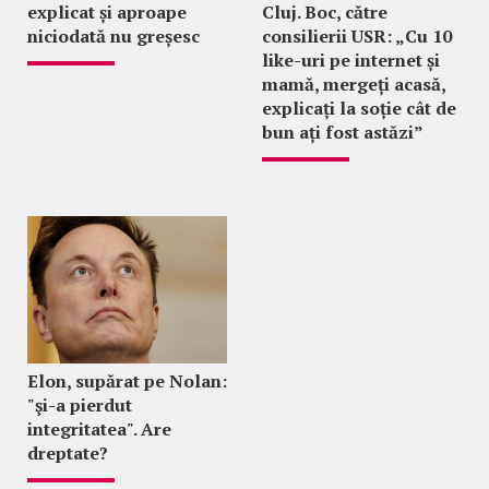
explicat și aproape
Cluj. Boc, către
niciodată nu greșesc
consilierii USR: „Cu 10
like-uri pe internet și
mamă, mergeți acasă,
explicați la soție cât de
bun ați fost astăzi”
Elon, supărat pe Nolan:
"şi-a pierdut
integritatea". Are
dreptate?