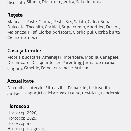
Silueta
Dieta ketogenica
Sala de acasa
disociata
,
,
,
Reţete
Mancare
Paste
Ciorba
Peste
Sos
Salata
Cafea
Supa
,
,
,
,
,
,
,
,
Dulceata
Tocanita
Cocktail
Supa crema
Aperitive
Desert
,
,
,
,
,
,
Maioneza
Pilaf
Ciorba perisoare
Ciorba pui
Ciorba burta
,
,
,
,
,
Ce mancam azi
Casă şi familie
Mobila bucatarie
Amenajari interioare
Mobila
Canapele
,
,
,
,
Dormitoare
Design interior
Parenting
Jurnal de mama
,
,
,
Gravide
Femei curajoase
Autism
singura
,
,
,
Actualitate
Din culise
Interviu
Stirea zilei
Tema zilei
Iesirea din
,
,
,
,
Despărţiri celebre
Vesti Bune
Covid-19
Pandemie
autism
,
,
,
,
Horoscop
Horoscop 2026
,
Horoscop 2025
,
Horoscop azi
,
Horoscop dragoste
,