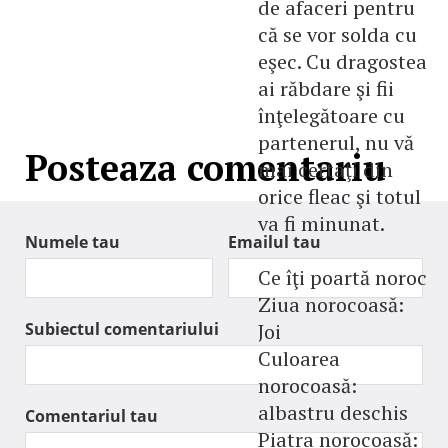
de afaceri pentru
că se vor solda cu
eşec. Cu dragostea
ai răbdare şi fii
înţelegătoare cu
partenerul, nu vă
Posteaza comentariu
mai certaţi din
orice fleac şi totul
va fi minunat.
Numele tau
Emailul tau
Ce îţi poartă noroc
Ziua norocoasă:
Subiectul comentariului
Joi
Culoarea
norocoasă:
albastru deschis
Comentariul tau
Piatra norocoasă: