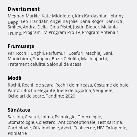
Divertisment
Meghan Markle
Kate Middleton
Kim Kardashian
Johnny
,
,
,
Teo Trandafir
Angelina Jolie
Dana Rogoz
Dani Otil
Depp
,
,
,
,
,
Smiley
Andra
Delia
Gina Pistol
Justin Bieber
Melania
,
,
,
,
,
Program TV
Program Pro TV
Program Antena 1
Trump
,
,
,
Frumuseţe
Păr
Rochii
Unghii
Parfumuri
Coafuri
Machiaj
Sani
,
,
,
,
,
,
,
Manichiura
Sampon
Buze
Celulita
Machiaj ochi
,
,
,
,
,
Tratament celulita
Salonul de acasa
,
Modă
Rochii
Rochii de seara
Rochii de mireasa
Costume de baie
,
,
,
,
Pantofi
Rochii elegante
Inele de logodna
Verighete
,
,
,
,
Ochelari de soare
Tendinte 2020
,
Sănătate
Sarcina
Ceaiuri
Inima
Psihologie
Ginecologie
,
,
,
,
,
Stomatologie
Colesterol
Anticonceptionale
Test sarcina
,
,
,
,
Cardiologie
Oftalmologie
Avort
Ceai verde
HIV
Ortopedie
,
,
,
,
,
,
Psihiatrie