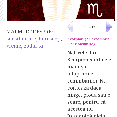
1
din
13
MAI MULT DESPRE:
sensibilitate
,
horoscop
,
Scorpion (23 octombrie
- 21 noiembrie)
vreme
,
zodia ta
Nativele din
Scorpion sunt cele
mai uşor
adaptabile
schimbărilor. Nu
contează dacă
ninge, plouă sau e
soare, pentru că
acestea nu
întâmpină nicio