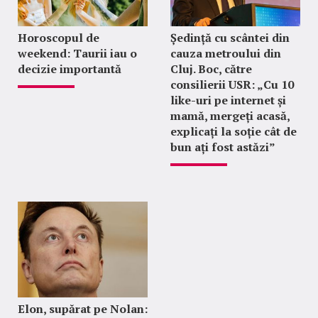
Horoscopul de
Ședință cu scântei din
weekend: Taurii iau o
cauza metroului din
decizie importantă
Cluj. Boc, către
consilierii USR: „Cu 10
like-uri pe internet și
mamă, mergeți acasă,
explicați la soție cât de
bun ați fost astăzi”
Elon, supărat pe Nolan: