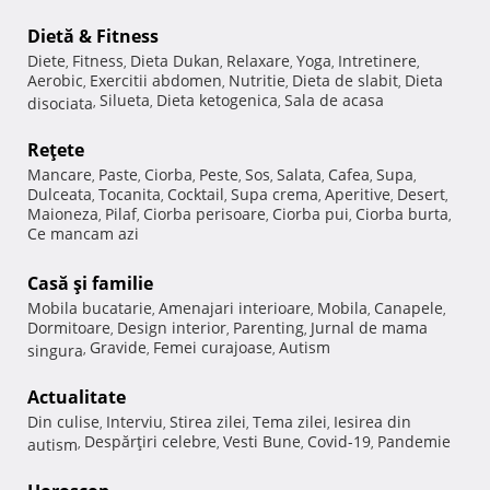
Dietă & Fitness
Diete
Fitness
Dieta Dukan
Relaxare
Yoga
Intretinere
,
,
,
,
,
,
Aerobic
Exercitii abdomen
Nutritie
Dieta de slabit
Dieta
,
,
,
,
Silueta
Dieta ketogenica
Sala de acasa
disociata
,
,
,
Reţete
Mancare
Paste
Ciorba
Peste
Sos
Salata
Cafea
Supa
,
,
,
,
,
,
,
,
Dulceata
Tocanita
Cocktail
Supa crema
Aperitive
Desert
,
,
,
,
,
,
Maioneza
Pilaf
Ciorba perisoare
Ciorba pui
Ciorba burta
,
,
,
,
,
Ce mancam azi
Casă şi familie
Mobila bucatarie
Amenajari interioare
Mobila
Canapele
,
,
,
,
Dormitoare
Design interior
Parenting
Jurnal de mama
,
,
,
Gravide
Femei curajoase
Autism
singura
,
,
,
Actualitate
Din culise
Interviu
Stirea zilei
Tema zilei
Iesirea din
,
,
,
,
Despărţiri celebre
Vesti Bune
Covid-19
Pandemie
autism
,
,
,
,