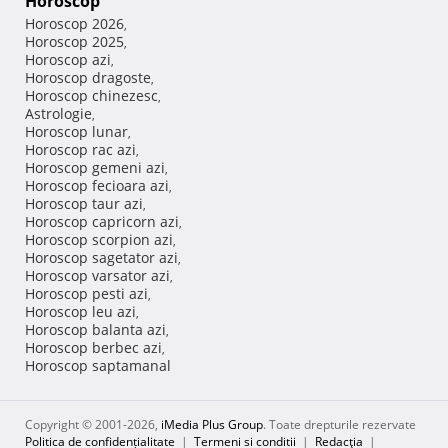
Horoscop
Horoscop 2026
,
Horoscop 2025
,
Horoscop azi
,
Horoscop dragoste
,
Horoscop chinezesc
,
Astrologie
,
Horoscop lunar
,
Horoscop rac azi
,
Horoscop gemeni azi
,
Horoscop fecioara azi
,
Horoscop taur azi
,
Horoscop capricorn azi
,
Horoscop scorpion azi
,
Horoscop sagetator azi
,
Horoscop varsator azi
,
Horoscop pesti azi
,
Horoscop leu azi
,
Horoscop balanta azi
,
Horoscop berbec azi
,
Horoscop saptamanal
Copyright © 2001-2026,
iMedia Plus Group
. Toate drepturile rezervate
Politica de confidențialitate
|
Termeni si conditii
|
Redacţia
|