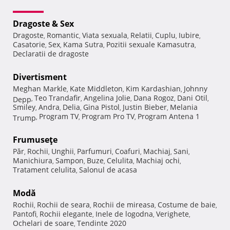
Dragoste & Sex
Dragoste
Romantic
Viata sexuala
Relatii
Cuplu
Iubire
,
,
,
,
,
,
Casatorie
Sex
Kama Sutra
Pozitii sexuale Kamasutra
,
,
,
,
Declaratii de dragoste
Divertisment
Meghan Markle
Kate Middleton
Kim Kardashian
Johnny
,
,
,
Teo Trandafir
Angelina Jolie
Dana Rogoz
Dani Otil
Depp
,
,
,
,
,
Smiley
Andra
Delia
Gina Pistol
Justin Bieber
Melania
,
,
,
,
,
Program TV
Program Pro TV
Program Antena 1
Trump
,
,
,
Frumuseţe
Păr
Rochii
Unghii
Parfumuri
Coafuri
Machiaj
Sani
,
,
,
,
,
,
,
Manichiura
Sampon
Buze
Celulita
Machiaj ochi
,
,
,
,
,
Tratament celulita
Salonul de acasa
,
Modă
Rochii
Rochii de seara
Rochii de mireasa
Costume de baie
,
,
,
,
Pantofi
Rochii elegante
Inele de logodna
Verighete
,
,
,
,
Ochelari de soare
Tendinte 2020
,