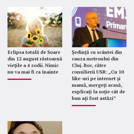
Eclipsa totală de Soare
Ședință cu scântei din
din 12 august răstoarnă
cauza metroului din
viețile a 4 zodii. Nimic
Cluj. Boc, către
nu va mai fi ca înainte
consilierii USR: „Cu 10
like-uri pe internet și
mamă, mergeți acasă,
explicați la soție cât de
bun ați fost astăzi”