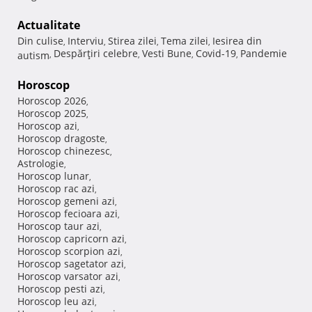
Actualitate
Din culise
Interviu
Stirea zilei
Tema zilei
Iesirea din
,
,
,
,
Despărţiri celebre
Vesti Bune
Covid-19
Pandemie
autism
,
,
,
,
Horoscop
Horoscop 2026
,
Horoscop 2025
,
Horoscop azi
,
Horoscop dragoste
,
Horoscop chinezesc
,
Astrologie
,
Horoscop lunar
,
Horoscop rac azi
,
Horoscop gemeni azi
,
Horoscop fecioara azi
,
Horoscop taur azi
,
Horoscop capricorn azi
,
Horoscop scorpion azi
,
Horoscop sagetator azi
,
Horoscop varsator azi
,
Horoscop pesti azi
,
Horoscop leu azi
,