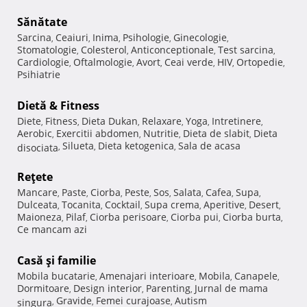
Sănătate
Sarcina
Ceaiuri
Inima
Psihologie
Ginecologie
,
,
,
,
,
Stomatologie
Colesterol
Anticonceptionale
Test sarcina
,
,
,
,
Cardiologie
Oftalmologie
Avort
Ceai verde
HIV
Ortopedie
,
,
,
,
,
,
Psihiatrie
Dietă & Fitness
Diete
Fitness
Dieta Dukan
Relaxare
Yoga
Intretinere
,
,
,
,
,
,
Aerobic
Exercitii abdomen
Nutritie
Dieta de slabit
Dieta
,
,
,
,
Silueta
Dieta ketogenica
Sala de acasa
disociata
,
,
,
Reţete
Mancare
Paste
Ciorba
Peste
Sos
Salata
Cafea
Supa
,
,
,
,
,
,
,
,
Dulceata
Tocanita
Cocktail
Supa crema
Aperitive
Desert
,
,
,
,
,
,
Maioneza
Pilaf
Ciorba perisoare
Ciorba pui
Ciorba burta
,
,
,
,
,
Ce mancam azi
Casă şi familie
Mobila bucatarie
Amenajari interioare
Mobila
Canapele
,
,
,
,
Dormitoare
Design interior
Parenting
Jurnal de mama
,
,
,
Gravide
Femei curajoase
Autism
singura
,
,
,