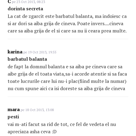
C
pe 23 Oct 2013, 08:23
dorinta secreta
La cat de zgarcit este barbatul balanta, ma indoiesc ca
si ar dori sa aiba grija de cineva. Poate invers....cineva
care sa aiba grija de el si care sa nu ii ceara prea multe.
karina
pe 19 Oct 2013, 19:55
barbatul balanta
de fapt la domnul balanta e sa aiba pe cineva care sa
aibe grija de el toata viata,sa-i acorde atentie si sa faca
toate lucrurile care lui nu-i plac(fiind multe la numar)
nu cum spune aici ca isi doreste sa aiba grija de cineva
mara
pe 18 Oct 2013, 13:08
pesti
vai m-ati facut sa rid de tot, ce fel de vedeta el nu
apreciaza asha ceva :D