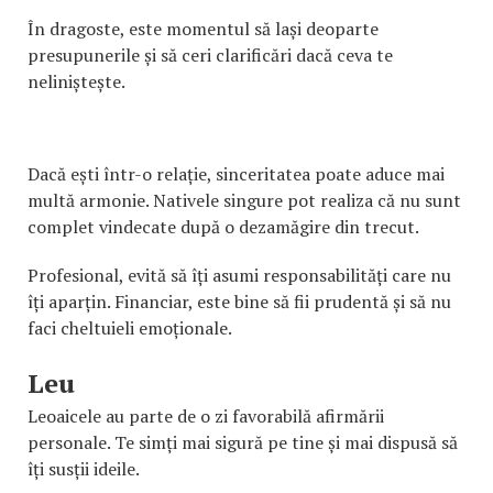
În dragoste, este momentul să lași deoparte
presupunerile și să ceri clarificări dacă ceva te
neliniștește.
Dacă ești într-o relație, sinceritatea poate aduce mai
multă armonie. Nativele singure pot realiza că nu sunt
complet vindecate după o dezamăgire din trecut.
Profesional, evită să îți asumi responsabilități care nu
îți aparțin. Financiar, este bine să fii prudentă și să nu
faci cheltuieli emoționale.
Leu
Leoaicele au parte de o zi favorabilă afirmării
personale. Te simți mai sigură pe tine și mai dispusă să
îți susții ideile.