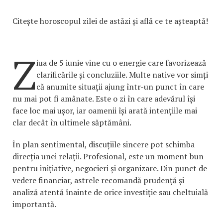
Citește horoscopul zilei de astăzi și află ce te așteaptă!
Z
iua de 5 iunie vine cu o energie care favorizează
clarificările și concluziile. Multe native vor simți
că anumite situații ajung într-un punct în care
nu mai pot fi amânate. Este o zi în care adevărul își
face loc mai ușor, iar oamenii își arată intențiile mai
clar decât în ultimele săptămâni.
În plan sentimental, discuțiile sincere pot schimba
direcția unei relații. Profesional, este un moment bun
pentru inițiative, negocieri și organizare. Din punct de
vedere financiar, astrele recomandă prudență și
analiză atentă înainte de orice investiție sau cheltuială
importantă.