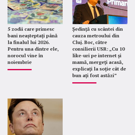
5 zodii care primesc
Ședință cu scântei din
bani neașteptați până
cauza metroului din
la finalul lui 2026.
Cluj. Boc, către
Pentru una dintre ele,
consilierii USR: „Cu 10
norocul vine în
like-uri pe internet și
noiembrie
mamă, mergeți acasă,
explicați la soție cât de
bun ați fost astăzi”