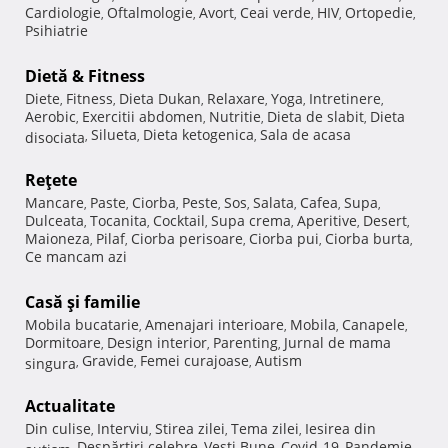
Cardiologie
Oftalmologie
Avort
Ceai verde
HIV
Ortopedie
,
,
,
,
,
,
Psihiatrie
Dietă & Fitness
Diete
Fitness
Dieta Dukan
Relaxare
Yoga
Intretinere
,
,
,
,
,
,
Aerobic
Exercitii abdomen
Nutritie
Dieta de slabit
Dieta
,
,
,
,
Silueta
Dieta ketogenica
Sala de acasa
disociata
,
,
,
Reţete
Mancare
Paste
Ciorba
Peste
Sos
Salata
Cafea
Supa
,
,
,
,
,
,
,
,
Dulceata
Tocanita
Cocktail
Supa crema
Aperitive
Desert
,
,
,
,
,
,
Maioneza
Pilaf
Ciorba perisoare
Ciorba pui
Ciorba burta
,
,
,
,
,
Ce mancam azi
Casă şi familie
Mobila bucatarie
Amenajari interioare
Mobila
Canapele
,
,
,
,
Dormitoare
Design interior
Parenting
Jurnal de mama
,
,
,
Gravide
Femei curajoase
Autism
singura
,
,
,
Actualitate
Din culise
Interviu
Stirea zilei
Tema zilei
Iesirea din
,
,
,
,
Despărţiri celebre
Vesti Bune
Covid-19
Pandemie
autism
,
,
,
,