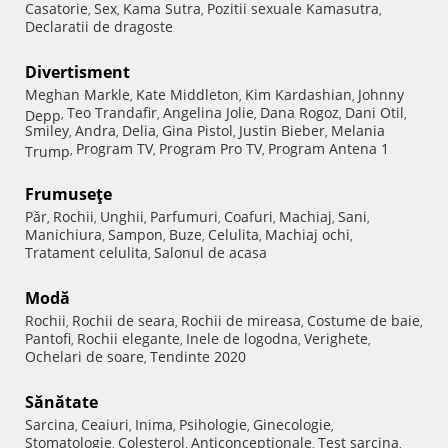
Casatorie
Sex
Kama Sutra
Pozitii sexuale Kamasutra
,
,
,
,
Declaratii de dragoste
Divertisment
Meghan Markle
Kate Middleton
Kim Kardashian
Johnny
,
,
,
Teo Trandafir
Angelina Jolie
Dana Rogoz
Dani Otil
Depp
,
,
,
,
,
Smiley
Andra
Delia
Gina Pistol
Justin Bieber
Melania
,
,
,
,
,
Program TV
Program Pro TV
Program Antena 1
Trump
,
,
,
Frumuseţe
Păr
Rochii
Unghii
Parfumuri
Coafuri
Machiaj
Sani
,
,
,
,
,
,
,
Manichiura
Sampon
Buze
Celulita
Machiaj ochi
,
,
,
,
,
Tratament celulita
Salonul de acasa
,
Modă
Rochii
Rochii de seara
Rochii de mireasa
Costume de baie
,
,
,
,
Pantofi
Rochii elegante
Inele de logodna
Verighete
,
,
,
,
Ochelari de soare
Tendinte 2020
,
Sănătate
Sarcina
Ceaiuri
Inima
Psihologie
Ginecologie
,
,
,
,
,
Stomatologie
Colesterol
Anticonceptionale
Test sarcina
,
,
,
,