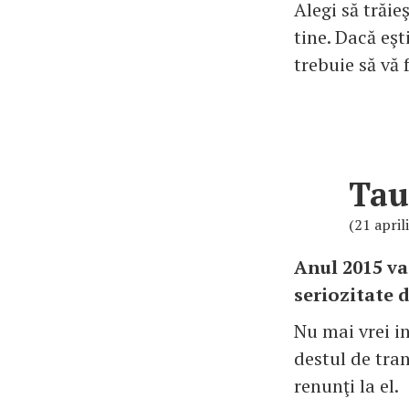
Alegi să trăieş
tine. Dacă eşt
trebuie să vă 
Tau
(21 april
Anul 2015 va
seriozitate 
Nu mai vrei in
destul de tran
renunţi la el.