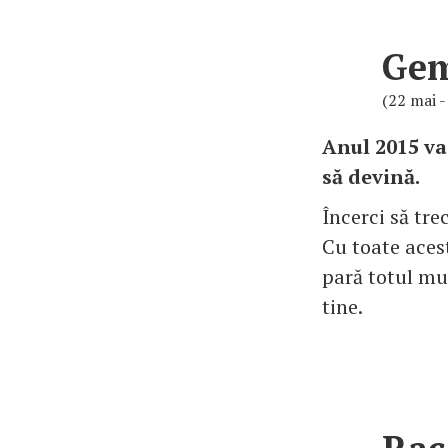
Ge
(22 mai -
Anul 2015 va
să devină.
Încerci să trec
Cu toate acest
pară totul mul
tine.