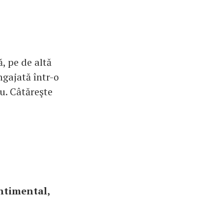
, pe de altă
ngajată într-o
ău. Câtăreşte
entimental,