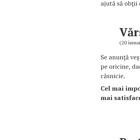
ajută să obţii
Văr
(20 ianua
Se anunţă veşt
pe oricine, da
căsnicie.
Cel mai impor
mai satisface