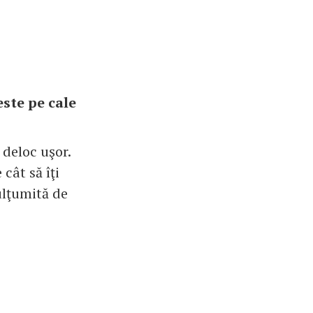
este pe cale
i deloc uşor.
cât să îţi
ulţumită de