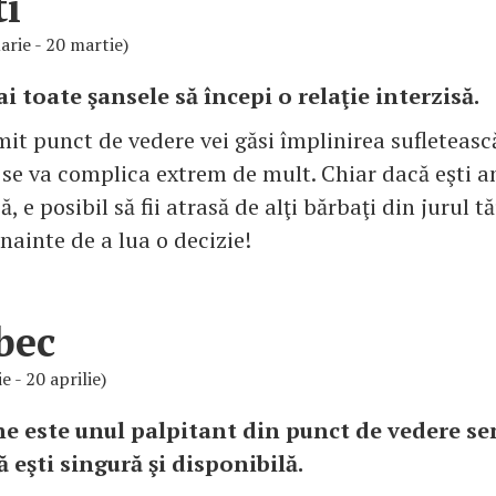
ti
arie - 20 martie)
i toate şansele să începi o relaţie interzisă.
it punct de vedere vei găsi împlinirea sufletească
a se va complica extrem de mult. Chiar dacă eşti a
ă, e posibil să fii atrasă de alţi bărbaţi din jurul t
înainte de a lua o decizie!
bec
e - 20 aprilie)
ne este unul palpitant din punct de vedere s
 eşti singură şi disponibilă.