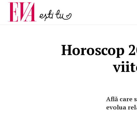
și 60 de ani. De ce te t
Carieră
pe măsură ce înaintez
Actualitate
Horoscop 2
vii
Află care 
evolua rel