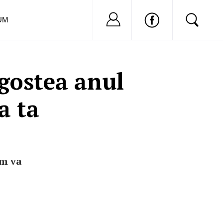
Nu ai cont?
Inregistreaza-
UM
gostea anul
a ta
um va