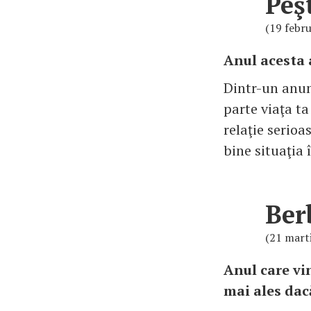
Peş
(19 febru
Anul acesta a
Dintr-un anum
parte viaţa t
relaţie serioas
bine situaţia 
Ber
(21 marti
Anul care vi
mai ales dacă