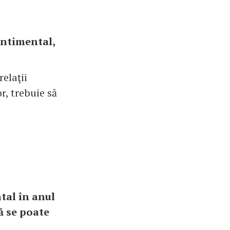
entimental,
relaţii
r, trebuie să
tal în anul
ă se poate