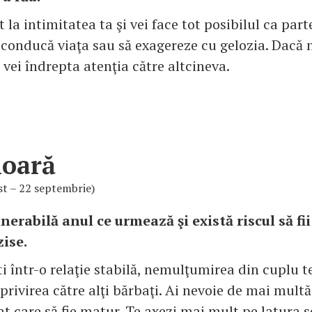
t la intimitatea ta şi vei face tot posibilul ca par
i conducă viaţa sau să exagereze cu gelozia. Dacă 
 vei îndrepta atenţia către altcineva.
ioară
st – 22 septembrie)
lnerabilă anul ce urmează şi există riscul să fi
zise.
i într-o relaţie stabilă, nemulţumirea din cuplu 
i privirea către alţi bărbaţi. Ai nevoie de mai multă
t care să fie matur. Te axezi mai mult pe latura s