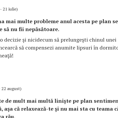
- 21 iulie)
a mai multe probleme anul acesta pe plan s
ne să nu fii nepăsătoare.
 o decizie şi nicidecum să prelungeşti chinul unei 
 Încearcă să compensezi anumite lipsuri în dormito
neaţă!
 - 22 august)
te de mult mai multă linişte pe plan sentimen
, aşa că relaxează-te şi nu mai sta cu teama c
a rău.