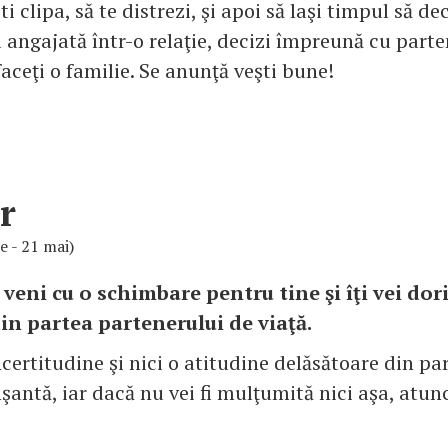
ti clipa, să te distrezi, şi apoi să laşi timpul să d
i angajată într-o relaţie, decizi împreună cu parte
faceţi o familie. Se anunţă veşti bune!
r
ie - 21 mai)
 veni cu o schimbare pentru tine şi îţi vei dor
din partea partenerului de viaţă.
certitudine şi nici o atitudine delăsătoare din part
şantă, iar dacă nu vei fi mulţumită nici aşa, atunc