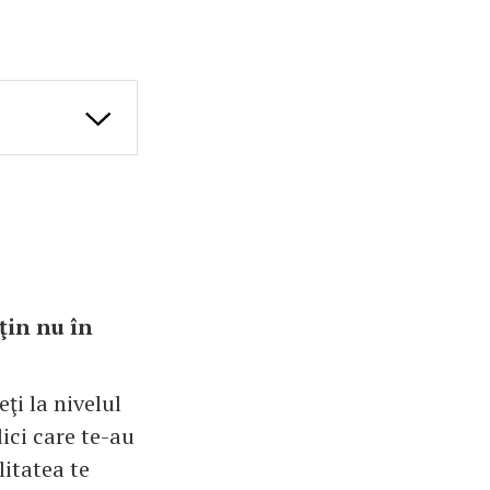
ţin nu în
eţi la nivelul
ici care te-au
litatea te