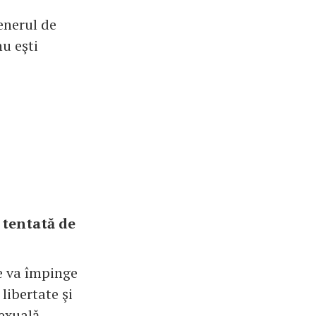
tenerul de
nu eşti
i tentată de
te va împinge
 libertate şi
exuală.