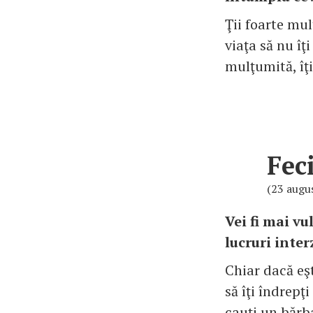
Ţii foarte mul
viaţa să nu îţ
mulţumită, îţi
Fec
(23 augu
Vei fi mai vu
lucruri inter
Chiar dacă eşt
să îţi îndrepţ
cauţi un bărba