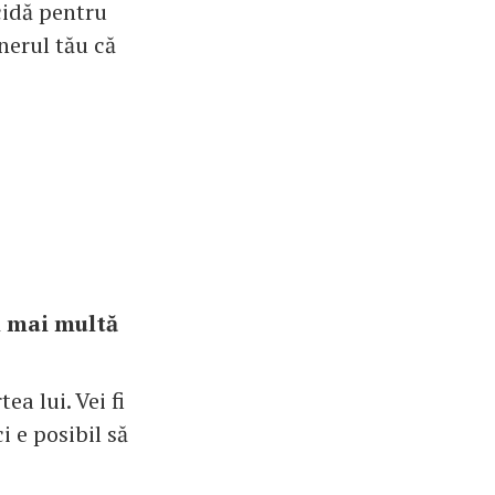
ecidă pentru
nerul tău că
i mai multă
ea lui. Vei fi
i e posibil să