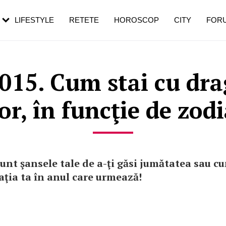
rezești mai des
Cât durează, cum te pregătești și cât
i în vârstă
de dureroasă este investigația
LIFESTYLE
RETETE
HOROSCOP
CITY
FOR
015. Cum stai cu dra
tor, în funcţie de zodi
sunt şansele tale de a-ţi găsi jumătatea sau c
aţia ta în anul care urmează!