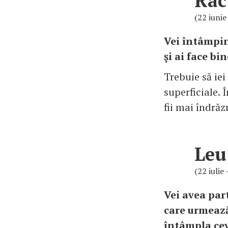
Rac
(22 iunie 
Vei întâmpin
şi ai face bi
Trebuie să iei
superficiale.
fii mai îndrăz
Leu
(22 iulie
Vei avea par
care urmează
întâmpla cev