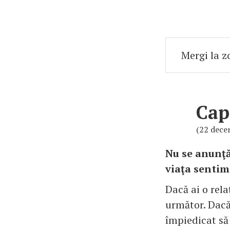
Cap
(22 decem
Nu se anunţă
viaţa sentim
Dacă ai o rela
următor. Dacă 
împiedicat să 