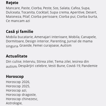
Reţete
Mancare
Paste
Ciorba
Peste
Sos
Salata
Cafea
Supa
,
,
,
,
,
,
,
,
Dulceata
Tocanita
Cocktail
Supa crema
Aperitive
Desert
,
,
,
,
,
,
Maioneza
Pilaf
Ciorba perisoare
Ciorba pui
Ciorba burta
,
,
,
,
,
Ce mancam azi
Casă şi familie
Mobila bucatarie
Amenajari interioare
Mobila
Canapele
,
,
,
,
Dormitoare
Design interior
Parenting
Jurnal de mama
,
,
,
Gravide
Femei curajoase
Autism
singura
,
,
,
Actualitate
Din culise
Interviu
Stirea zilei
Tema zilei
Iesirea din
,
,
,
,
Despărţiri celebre
Vesti Bune
Covid-19
Pandemie
autism
,
,
,
,
Horoscop
Horoscop 2026
,
Horoscop 2025
,
Horoscop azi
,
Horoscop dragoste
,
Horoscop chinezesc
,
Astrologie
,