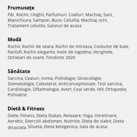
Frumuseţe
Păr
Rochii
Unghii
Parfumuri
Coafuri
Machiaj
Sani
,
,
,
,
,
,
,
Manichiura
Sampon
Buze
Celulita
Machiaj ochi
,
,
,
,
,
Tratament celulita
Salonul de acasa
,
Modă
Rochii
Rochii de seara
Rochii de mireasa
Costume de baie
,
,
,
,
Pantofi
Rochii elegante
Inele de logodna
Verighete
,
,
,
,
Ochelari de soare
Tendinte 2020
,
Sănătate
Sarcina
Ceaiuri
Inima
Psihologie
Ginecologie
,
,
,
,
,
Stomatologie
Colesterol
Anticonceptionale
Test sarcina
,
,
,
,
Cardiologie
Oftalmologie
Avort
Ceai verde
HIV
Ortopedie
,
,
,
,
,
,
Psihiatrie
Dietă & Fitness
Diete
Fitness
Dieta Dukan
Relaxare
Yoga
Intretinere
,
,
,
,
,
,
Aerobic
Exercitii abdomen
Nutritie
Dieta de slabit
Dieta
,
,
,
,
Silueta
Dieta ketogenica
Sala de acasa
disociata
,
,
,