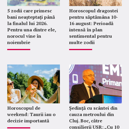
5 zodii care primesc
Horoscopul dragostei
bani neașteptați până
pentru săptămâna 10-
la finalul lui 2026.
16 august: Perioadă
Pentru una dintre ele,
intensă în plan
norocul vine în
sentimental pentru
noiembrie
multe zodii
Horoscopul de
Ședință cu scântei din
weekend: Taurii iau o
cauza metroului din
decizie importantă
Cluj. Boc, către
consilierii USR: „Cu 10