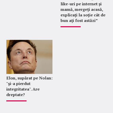
like-uri pe internet și
mamă, mergeți acasă,
explicați la soție cât de
bun ați fost astăzi”
Elon, supărat pe Nolan:
"şi-a pierdut
integritatea". Are
dreptate?