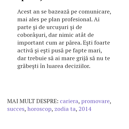
Acest an se bazează pe comunicare,
mai ales pe plan profesional. Ai
parte şi de urcuşuri şi de
coborâşuri, dar nimic atât de
important cum ar părea. Eşti foarte
activă şi eşti pusă pe fapte mari,
dar trebuie să ai mare grijă să nu te
grăbeşti în luarea deciziilor.
MAI MULT DESPRE:
cariera
,
promovare
,
succes
,
horoscop
,
zodia ta
,
2014