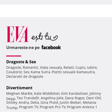
Urmareste-ne pe
Dragoste & Sex
Dragoste
Romantic
Viata sexuala
Relatii
Cuplu
Iubire
,
,
,
,
,
,
Casatorie
Sex
Kama Sutra
Pozitii sexuale Kamasutra
,
,
,
,
Declaratii de dragoste
Divertisment
Meghan Markle
Kate Middleton
Kim Kardashian
Johnny
,
,
,
Teo Trandafir
Angelina Jolie
Dana Rogoz
Dani Otil
Depp
,
,
,
,
,
Smiley
Andra
Delia
Gina Pistol
Justin Bieber
Melania
,
,
,
,
,
Program TV
Program Pro TV
Program Antena 1
Trump
,
,
,