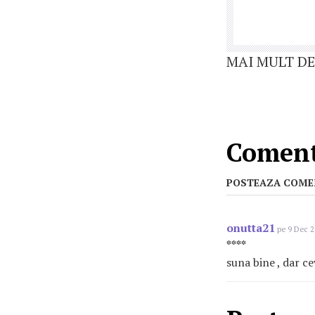
MAI MULT DE
Comenta
POSTEAZA COME
onutta21
pe 9 Dec 2
****
suna bine , dar c