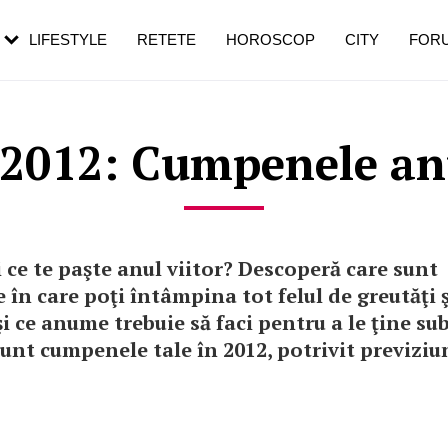
rebui să mergi
și 60 de ani. De ce te trezești mai des
pe măsură ce înaintezi în vârstă
LIFESTYLE
RETETE
HOROSCOP
CITY
FOR
2012: Cumpenele anu
ii ce te paşte anul viitor? Descoperă care sunt
 în care poţi întâmpina tot felul de greutăţi ş
 ce anume trebuie să faci pentru a le ţine sub
sunt cumpenele tale în 2012, potrivit previziu