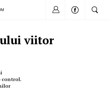
Nu ai cont?
Inregistreaza-
UM
lui viitor
i
 control.
nilor