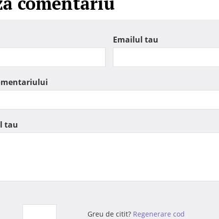
za comentariu
Emailul tau
omentariului
l tau
Greu de citit?
Regenerare cod