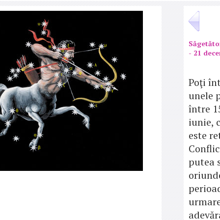
Săgetăto
- 21 dec
Poţi î
unele 
între 1
iunie,
este re
Conflic
putea 
oriund
perioad
urmare
adevăr