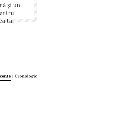
ă şi un
pentru
ea ta.
ecente
|
Cronologic