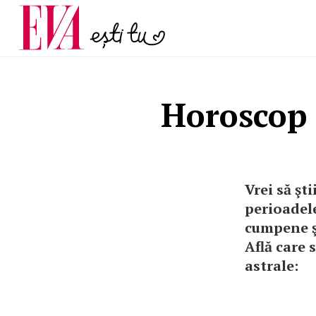
menopauză și când ar t
Carieră
la medic
Actualitate
Horoscop 
Vrei să şt
perioadele
cumpene şi
Află care 
astrale: