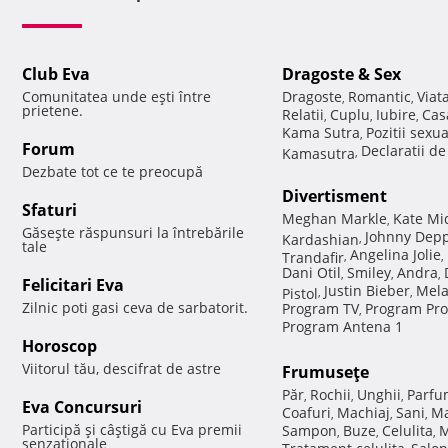
Club Eva
Dragoste & Sex
Comunitatea unde eşti între
Dragoste
Romantic
Viat
,
,
prietene.
Relatii
Cuplu
Iubire
Cas
,
,
,
Kama Sutra
Pozitii sexu
,
Forum
Declaratii d
Kamasutra
,
Dezbate tot ce te preocupă
Divertisment
Sfaturi
Meghan Markle
Kate Mi
,
Găseşte răspunsuri la întrebările
Johnny Dep
Kardashian
,
tale
Angelina Jolie
Trandafir
,
,
Dani Otil
Smiley
Andra
,
,
,
Felicitari Eva
Justin Bieber
Mela
Pistol
,
,
Zilnic poti gasi ceva de sarbatorit.
Program TV
Program Pro
,
Program Antena 1
Horoscop
Viitorul tău, descifrat de astre
Frumuseţe
Păr
Rochii
Unghii
Parfu
,
,
,
Eva Concursuri
Coafuri
Machiaj
Sani
Ma
,
,
,
Participă şi câştigă cu Eva premii
Sampon
Buze
Celulita
M
,
,
,
senzaţionale