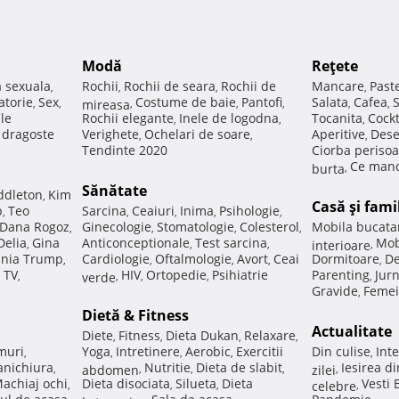
Modă
Reţete
a sexuala
Rochii
Rochii de seara
Rochii de
Mancare
Past
,
,
,
,
atorie
Sex
Costume de baie
Pantofi
Salata
Cafea
,
,
mireasa
,
,
,
,
,
ale
Rochii elegante
Inele de logodna
Tocanita
Cockt
,
,
,
e dragoste
Verighete
Ochelari de soare
Aperitive
Dese
,
,
,
Tendinte 2020
Ciorba perisoa
Ce manc
burta
,
Sănătate
ddleton
Kim
,
Casă şi fami
p
Teo
Sarcina
Ceaiuri
Inima
Psihologie
,
,
,
,
,
Dana Rogoz
Ginecologie
Stomatologie
Colesterol
Mobila bucata
,
,
,
,
Delia
Gina
Anticonceptionale
Test sarcina
Mob
,
,
,
interioare
,
nia Trump
Cardiologie
Oftalmologie
Avort
Ceai
Dormitoare
De
,
,
,
,
,
 TV
HIV
Ortopedie
Psihiatrie
Parenting
Jur
,
verde
,
,
,
,
Gravide
Femei
,
Dietă & Fitness
Actualitate
Diete
Fitness
Dieta Dukan
Relaxare
,
,
,
,
muri
Yoga
Intretinere
Aerobic
Exercitii
Din culise
Inte
,
,
,
,
,
nichiura
Nutritie
Dieta de slabit
Iesirea d
,
abdomen
,
,
,
zilei
,
achiaj ochi
Dieta disociata
Silueta
Dieta
Vesti
,
,
,
celebre
,