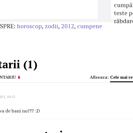
cumpăn
teste 
răbdar
SPRE:
horoscop
,
zodii
,
2012
,
cumpene
rii (1)
NTARIU
Afiseaza:
Cele mai r
011, 10:13
eva de bani nu??? :D