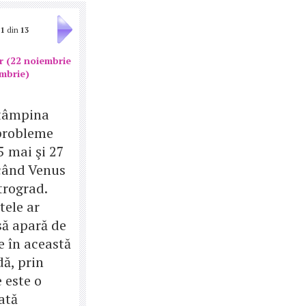
1
din
13
r (22 noiembrie
embrie)
ntâmpina
probleme
5 mai şi 27
 când Venus
trograd.
tele ar
să apară de
e în această
ă, prin
 este o
ată