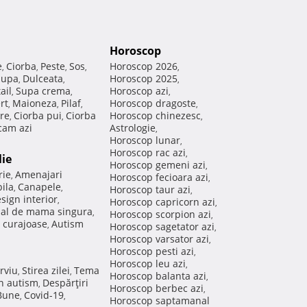
Horoscop
e
Ciorba
Peste
Sos
Horoscop 2026
,
,
,
,
,
Supa
Dulceata
Horoscop 2025
,
,
,
ail
Supa crema
Horoscop azi
,
,
,
rt
Maioneza
Pilaf
Horoscop dragoste
,
,
,
,
re
Ciorba pui
Ciorba
Horoscop chinezesc
,
,
,
am azi
Astrologie
,
Horoscop lunar
,
Horoscop rac azi
,
lie
Horoscop gemeni azi
,
rie
Amenajari
,
Horoscop fecioara azi
,
ila
Canapele
,
,
Horoscop taur azi
,
sign interior
,
Horoscop capricorn azi
,
nal de mama singura
,
Horoscop scorpion azi
,
 curajoase
Autism
,
Horoscop sagetator azi
,
Horoscop varsator azi
,
Horoscop pesti azi
,
Horoscop leu azi
,
rviu
Stirea zilei
Tema
,
,
Horoscop balanta azi
,
in autism
Despărţiri
,
Horoscop berbec azi
,
 Bune
Covid-19
,
,
Horoscop saptamanal