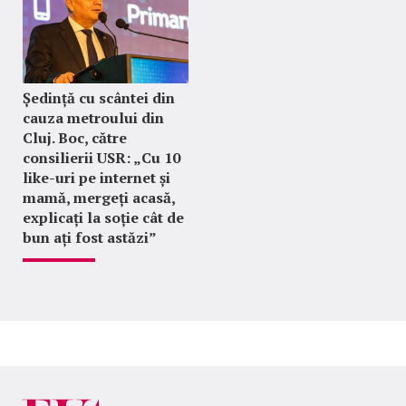
Ședință cu scântei din
cauza metroului din
Cluj. Boc, către
consilierii USR: „Cu 10
like-uri pe internet și
mamă, mergeți acasă,
explicați la soție cât de
bun ați fost astăzi”