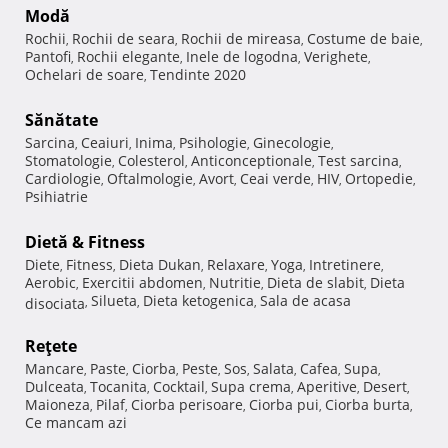
Modă
Rochii
Rochii de seara
Rochii de mireasa
Costume de baie
,
,
,
,
Pantofi
Rochii elegante
Inele de logodna
Verighete
,
,
,
,
Ochelari de soare
Tendinte 2020
,
Sănătate
Sarcina
Ceaiuri
Inima
Psihologie
Ginecologie
,
,
,
,
,
Stomatologie
Colesterol
Anticonceptionale
Test sarcina
,
,
,
,
Cardiologie
Oftalmologie
Avort
Ceai verde
HIV
Ortopedie
,
,
,
,
,
,
Psihiatrie
Dietă & Fitness
Diete
Fitness
Dieta Dukan
Relaxare
Yoga
Intretinere
,
,
,
,
,
,
Aerobic
Exercitii abdomen
Nutritie
Dieta de slabit
Dieta
,
,
,
,
Silueta
Dieta ketogenica
Sala de acasa
disociata
,
,
,
Reţete
Mancare
Paste
Ciorba
Peste
Sos
Salata
Cafea
Supa
,
,
,
,
,
,
,
,
Dulceata
Tocanita
Cocktail
Supa crema
Aperitive
Desert
,
,
,
,
,
,
Maioneza
Pilaf
Ciorba perisoare
Ciorba pui
Ciorba burta
,
,
,
,
,
Ce mancam azi