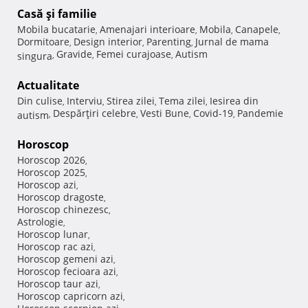
Casă şi familie
Mobila bucatarie
Amenajari interioare
Mobila
Canapele
,
,
,
,
Dormitoare
Design interior
Parenting
Jurnal de mama
,
,
,
Gravide
Femei curajoase
Autism
singura
,
,
,
Actualitate
Din culise
Interviu
Stirea zilei
Tema zilei
Iesirea din
,
,
,
,
Despărţiri celebre
Vesti Bune
Covid-19
Pandemie
autism
,
,
,
,
Horoscop
Horoscop 2026
,
Horoscop 2025
,
Horoscop azi
,
Horoscop dragoste
,
Horoscop chinezesc
,
Astrologie
,
Horoscop lunar
,
Horoscop rac azi
,
Horoscop gemeni azi
,
Horoscop fecioara azi
,
Horoscop taur azi
,
Horoscop capricorn azi
,