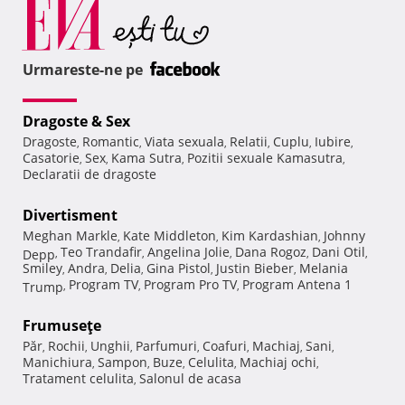
Urmareste-ne pe
Dragoste & Sex
Dragoste
Romantic
Viata sexuala
Relatii
Cuplu
Iubire
,
,
,
,
,
,
Casatorie
Sex
Kama Sutra
Pozitii sexuale Kamasutra
,
,
,
,
Declaratii de dragoste
Divertisment
Meghan Markle
Kate Middleton
Kim Kardashian
Johnny
,
,
,
Teo Trandafir
Angelina Jolie
Dana Rogoz
Dani Otil
Depp
,
,
,
,
,
Smiley
Andra
Delia
Gina Pistol
Justin Bieber
Melania
,
,
,
,
,
Program TV
Program Pro TV
Program Antena 1
Trump
,
,
,
Frumuseţe
Păr
Rochii
Unghii
Parfumuri
Coafuri
Machiaj
Sani
,
,
,
,
,
,
,
Manichiura
Sampon
Buze
Celulita
Machiaj ochi
,
,
,
,
,
Tratament celulita
Salonul de acasa
,