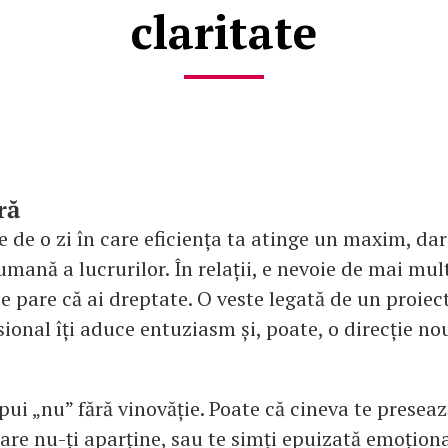
claritate
ră
e de o zi în care eficiența ta atinge un maxim, dar
umană a lucrurilor. În relații, e nevoie de mai mu
se pare că ai dreptate. O veste legată de un proiec
ional îți aduce entuziasm și, poate, o direcție no
spui „nu” fără vinovăție. Poate că cineva te preseaz
are nu-ți aparține, sau te simți epuizată emoționa