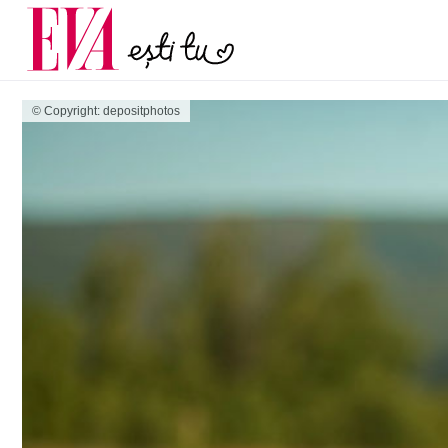
și 60 de ani. De ce te t
Carieră
pe măsură ce înaintez
Actualitate
© Copyright: depositphotos