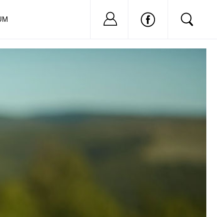
Nu ai cont?
Inregistreaza-
UM