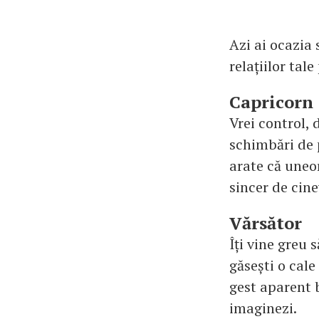
Azi ai ocazia
relațiilor tal
Capricorn
Vrei control, 
schimbări de p
arate că uneor
sincer de cine
Vărsător
Îți vine greu 
găsești o cale
gest aparent 
imaginezi.