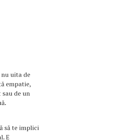
 nu uita de
ltă empatie,
t sau de un
uă.
ă să te implici
l. E