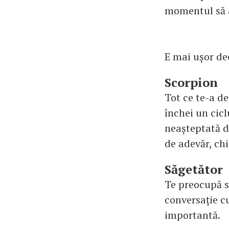
momentul să al
E mai ușor dec
Scorpion
Tot ce te-a de
închei un cicl
neașteptată da
de adevăr, ch
Săgetător
Te preocupă st
conversație cu
importantă.