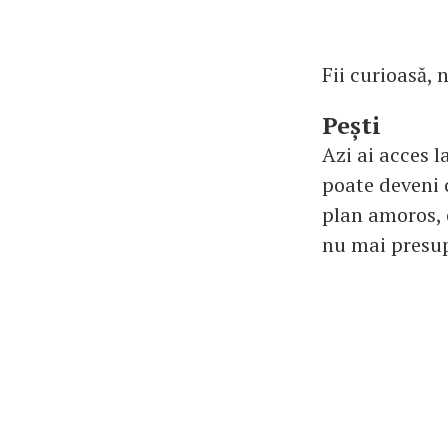
Fii curioasă, n
Pești
Azi ai acces l
poate deveni c
plan amoros, 
nu mai presup