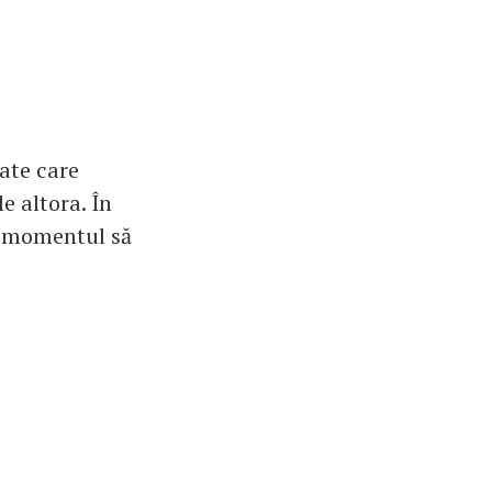
tate care
e altora. În
 E momentul să