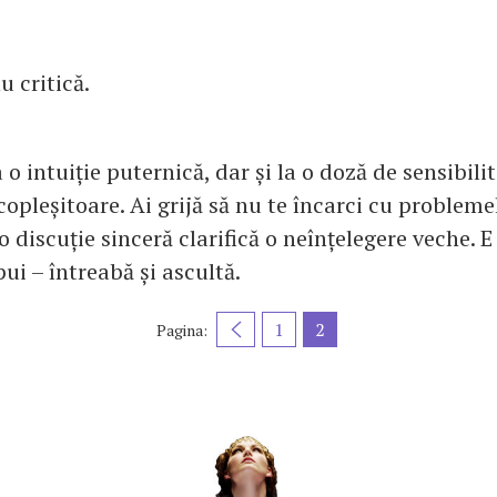
u critică.
a o intuiție puternică, dar și la o doză de sensibili
opleșitoare. Ai grijă să nu te încarci cu problemel
o discuție sinceră clarifică o neînțelegere veche.
ui – întreabă și ascultă.
1
2
Pagina: