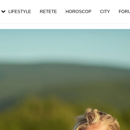
rezești mai des
Cât durează, cum te pregătești și cât
i în vârstă
de dureroasă este investigația
LIFESTYLE
RETETE
HOROSCOP
CITY
FOR