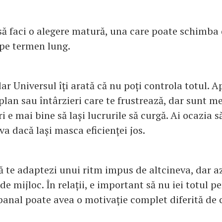
 să faci o alegere matură, una care poate schimba 
e pe termen lung.
dar Universul îți arată că nu poți controla totul. A
lan sau întârzieri care te frustrează, dar sunt me
i e mai bine să lași lucrurile să curgă. Ai ocazia s
va dacă lași masca eficienței jos.
să te adaptezi unui ritm impus de altcineva, dar az
 de mijloc. În relații, e important să nu iei totul p
banal poate avea o motivație complet diferită de c