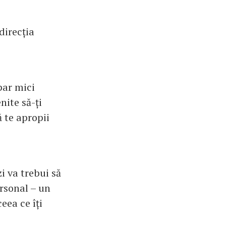
direcția
par mici
nite să-ți
ă te apropii
i va trebui să
ersonal – un
eea ce îți