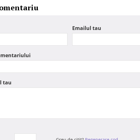
comentariu
Emailul tau
omentariului
l tau
Greu de citit?
Regenerare cod