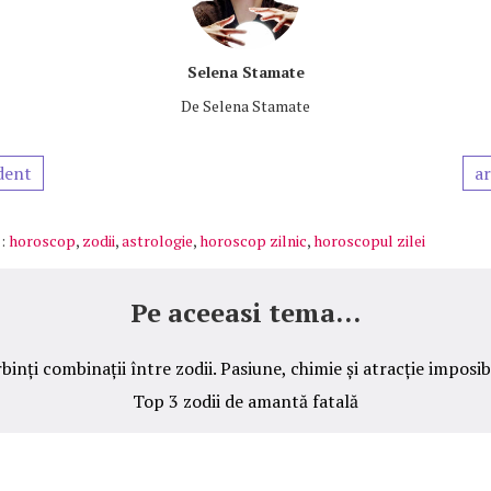
Selena Stamate
De
Selena Stamate
dent
ar
:
horoscop
,
zodii
,
astrologie
,
horoscop zilnic
,
horoscopul zilei
Pe aceeasi tema...
rbinți combinații între zodii. Pasiune, chimie și atracție imposib
Top 3 zodii de amantă fatală