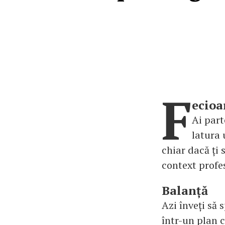
F
ecioa
Ai part
latura 
chiar dacă ți 
context profes
Balanță
Azi înveți să 
într-un plan c