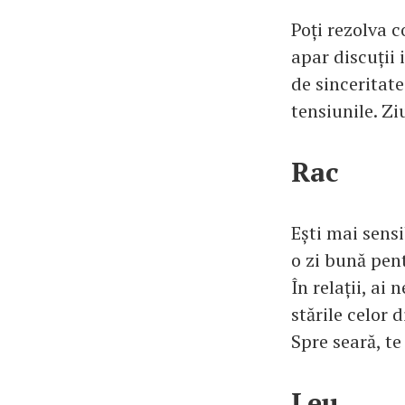
Poți rezolva c
apar discuții 
de sinceritate
tensiunile. Zi
Rac
Ești mai sensi
o zi bună pent
În relații, ai 
stările celor 
Spre seară, te
Leu