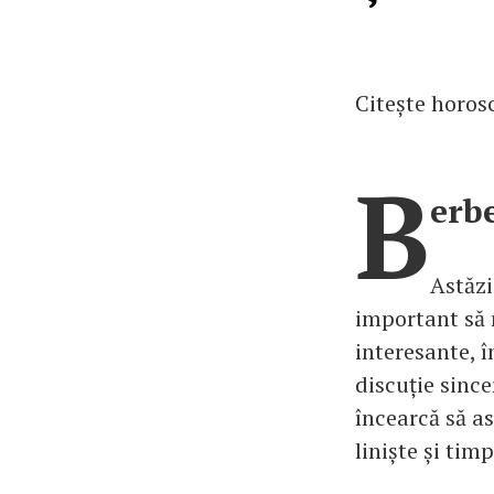
Citește horosc
B
erb
Astăzi
important să 
interesante, î
discuție since
încearcă să as
liniște și tim