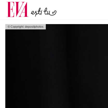
și 60 de ani. De ce te t
Carieră
pe măsură ce înaintez
Actualitate
© Copyright: depositphotos