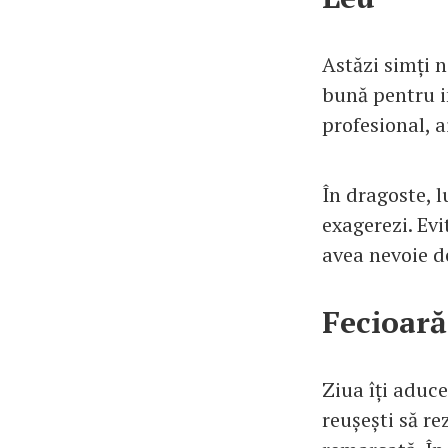
Astăzi simți ne
bună pentru in
profesional, a
În dragoste, 
exagerezi. Evit
avea nevoie d
Fecioară
Ziua îți aduce
reușești să re