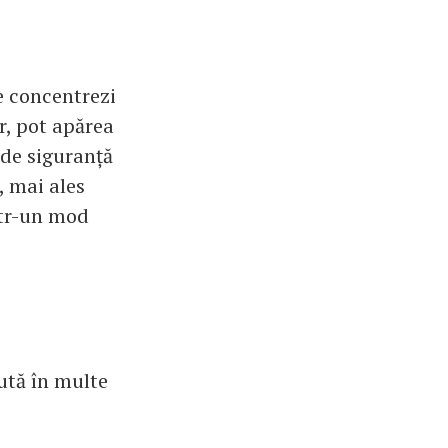
Te concentrezi
ar, pot apărea
 de siguranță
, mai ales
într-un mod
jută în multe