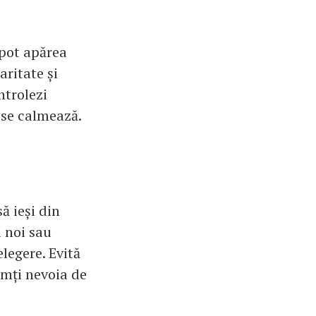
 pot apărea
aritate și
ntrolezi
e se calmează.
ă ieși din
i noi sau
elegere. Evită
simți nevoia de