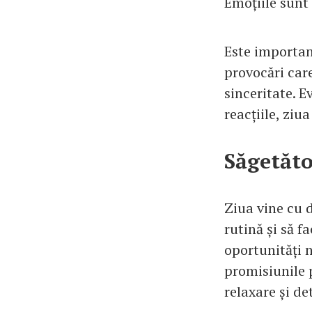
Emoțiile sunt 
Este importan
provocări care
sinceritate. E
reacțiile, ziu
Săgetăt
Ziua vine cu d
rutină și să f
oportunități n
promisiunile p
relaxare și de