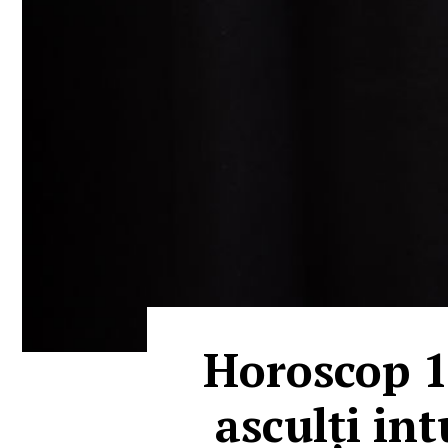
Horoscop 12
asculți int