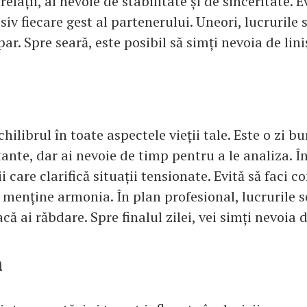
elații, ai nevoie de stabilitate și de sinceritate. E
siv fiecare gest al partenerului. Uneori, lucrurile
ar. Spre seară, este posibil să simți nevoia de lini
chilibrul în toate aspectele vieții tale. Este o zi 
ante, dar ai nevoie de timp pentru a le analiza. În 
i care clarifică situații tensionate. Evită să faci
 menține armonia. În plan profesional, lucrurile s
că ai răbdare. Spre finalul zilei, vei simți nevoia 
n