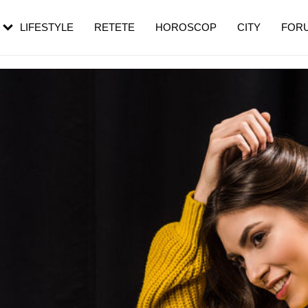
rezești mai des
Cât durează, cum te pregătești și cât
i în vârstă
de dureroasă este investigația
LIFESTYLE
RETETE
HOROSCOP
CITY
FOR