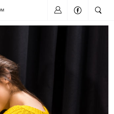
Nu ai cont?
Inregistreaza-
UM