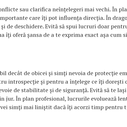
onflicte sau clarifica neînțelegeri mai vechi. În pl
importante care îți pot influența direcția. În drago
 și de deschidere. Evită să spui lucruri doar pentr
ua îți oferă șansa de a te exprima exact așa cum s
bil decât de obicei și simți nevoia de protecție em
ru introspecție și pentru a înțelege ce îți dorești 
nevoie de stabilitate și de siguranță. Evită să te laș
din jur. În plan profesional, lucrurile evoluează lent
 vei simți mai liniștit dacă îți acorzi timp pentru t