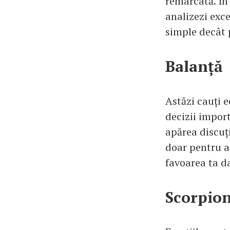
remarcată. În r
analizezi exce
simple decât p
Balanță
Astăzi cauți e
decizii import
apărea discuți
doar pentru a
favoarea ta da
Scorpio