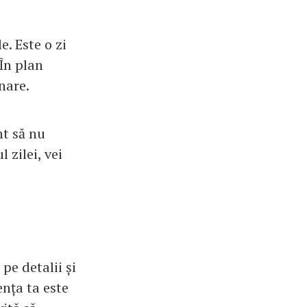
e. Este o zi
 În plan
nare.
nt să nu
l zilei, vei
pe detalii și
ența ta este