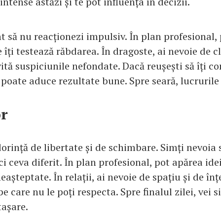
intense astăzi și te pot influența în decizii.
t să nu reacționezi impulsiv. În plan profesional,
 îți testează răbdarea. În dragoste, ai nevoie de cl
vită suspiciunile nefondate. Dacă reușești să îți co
a poate aduce rezultate bune. Spre seară, lucruril
or
orință de libertate și de schimbare. Simți nevoia s
aci ceva diferit. În plan profesional, pot apărea ide
eașteptate. În relații, ai nevoie de spațiu și de înț
e care nu le poți respecta. Spre finalul zilei, vei 
tașare.