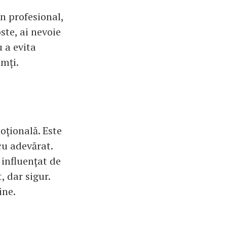
an profesional,
ste, ai nevoie
u a evita
imți.
oțională. Este
cu adevărat.
i influențat de
, dar sigur.
ine.