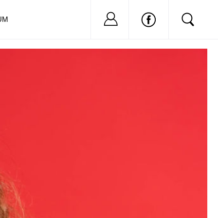
Nu ai cont?
Inregistreaza-
UM