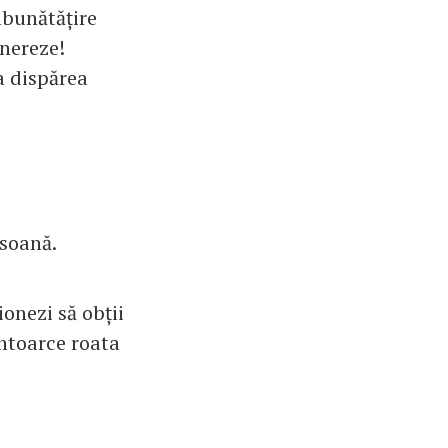
mbunătățire
enereze!
a dispărea
rsoană.
ionezi să obții
întoarce roata