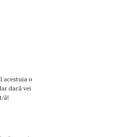
ul acestuia o
Iar dacă vei
t/ă!