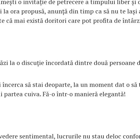
imești o invitație de petrecere a timpului liber și
i la ora propusă, anunță din timp ca să nu te lași 
te că mai există doritori care pot profita de întârz
tăzi la o discuție încordată dintre două persoane d
i încerca să stai deoparte, la un moment dat o să 
 ții partea cuiva. Fă-o într-o manieră elegantă!
vedere sentimental, lucrurile nu stau deloc confo