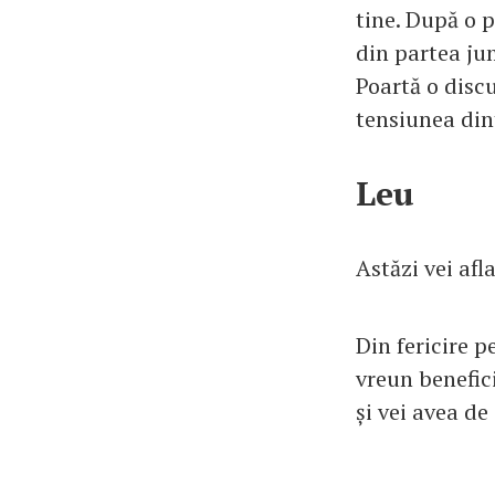
tine. După o p
din partea jum
Poartă o discu
tensiunea dint
Leu
Astăzi vei afl
Din fericire p
vreun benefici
și vei avea de