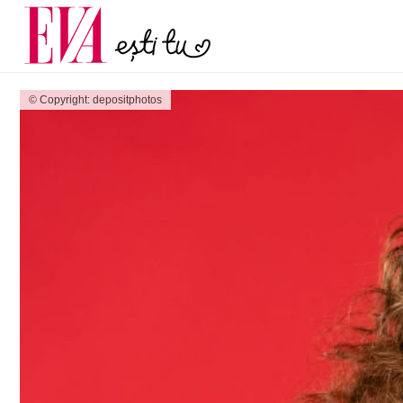
și 60 de ani. De ce te t
Carieră
pe măsură ce înaintez
Actualitate
© Copyright: depositphotos