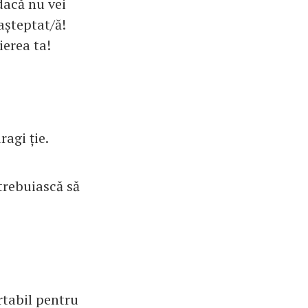
 dacă nu vei
așteptat/ă!
ierea ta!
ragi ție.
trebuiască să
rtabil pentru