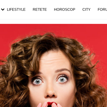
rezești mai des
Cât durează, cum te pregătești și cât
i în vârstă
de dureroasă este investigația
LIFESTYLE
RETETE
HOROSCOP
CITY
FOR