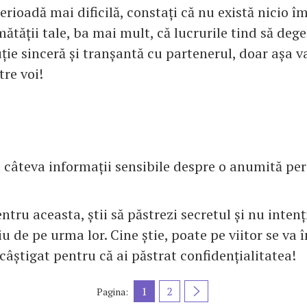
erioadă mai dificilă, constați că nu există nicio î
ătății tale, ba mai mult, că lucrurile tind să deg
ție sinceră și tranșantă cu partenerul, doar așa v
re voi!
a câteva informații sensibile despre o anumită pe
entru aceasta, știi să păstrezi secretul și nu intenț
u de pe urma lor. Cine știe, poate pe viitor se va 
 câștigat pentru că ai păstrat confidențialitatea!
1
2
Pagina: