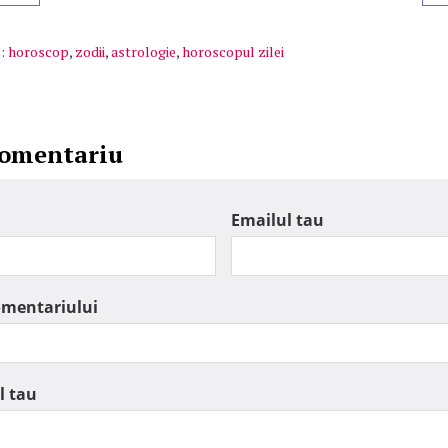
:
horoscop
,
zodii
,
astrologie
,
horoscopul zilei
comentariu
Emailul tau
omentariului
l tau