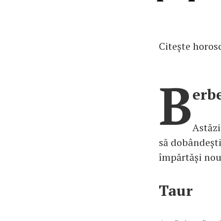
Citește horosc
B
erb
Astăzi
să dobândești 
împărtăși noută
Taur