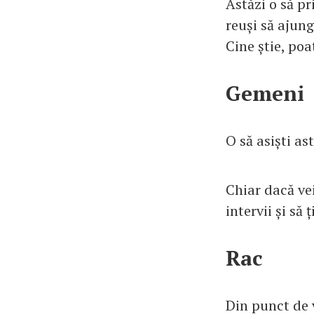
Astăzi o să pr
reuși să ajung
Cine știe, poa
Gemeni
O să asiști as
Chiar dacă ve
intervii și să
Rac
Din punct de 