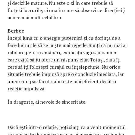
și deciziile mature. Nu este o zi în care trebuie să
forțezi lucrurile, ci una în care să observi ce direcție îți
aduce mai mult echilibru.
Berbec
Începi luna cu o energie puternică și cu dorința de a
face lucrurile să se miște mai repede. Simți că nu mai ai
răbdare pentru amânări, explicații vagi sau oameni
care ezită să îți ofere un răspuns clar. Totuși, ziua îți
cere să îți folosești curajul cu înțelepciune. Nu orice
situație trebuie împinsă spre o concluzie imediată, iar
uneori un pas făcut calm este mai eficient decât o
reacție impulsivă.
În dragoste, ai nevoie de sinceritate.
Dacă ești într-o relație, poți simți că a venit momentul
să spui ce te deranjează sau ce ai nevoie să se schimbe.