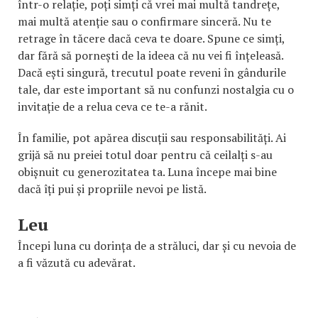
într-o relație, poți simți că vrei mai multă tandrețe,
mai multă atenție sau o confirmare sinceră. Nu te
retrage în tăcere dacă ceva te doare. Spune ce simți,
dar fără să pornești de la ideea că nu vei fi înțeleasă.
Dacă ești singură, trecutul poate reveni în gândurile
tale, dar este important să nu confunzi nostalgia cu o
invitație de a relua ceva ce te-a rănit.
În familie, pot apărea discuții sau responsabilități. Ai
grijă să nu preiei totul doar pentru că ceilalți s-au
obișnuit cu generozitatea ta. Luna începe mai bine
dacă îți pui și propriile nevoi pe listă.
Leu
Începi luna cu dorința de a străluci, dar și cu nevoia de
a fi văzută cu adevărat.