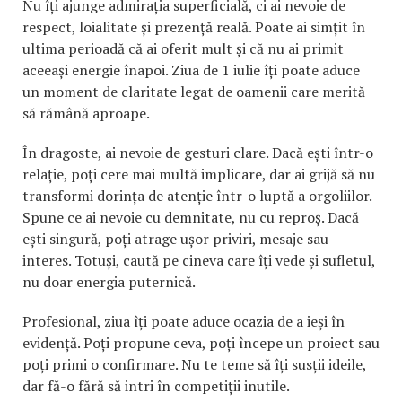
Nu îți ajunge admirația superficială, ci ai nevoie de
respect, loialitate și prezență reală. Poate ai simțit în
ultima perioadă că ai oferit mult și că nu ai primit
aceeași energie înapoi. Ziua de 1 iulie îți poate aduce
un moment de claritate legat de oamenii care merită
să rămână aproape.
În dragoste, ai nevoie de gesturi clare. Dacă ești într-o
relație, poți cere mai multă implicare, dar ai grijă să nu
transformi dorința de atenție într-o luptă a orgoliilor.
Spune ce ai nevoie cu demnitate, nu cu reproș. Dacă
ești singură, poți atrage ușor priviri, mesaje sau
interes. Totuși, caută pe cineva care îți vede și sufletul,
nu doar energia puternică.
Profesional, ziua îți poate aduce ocazia de a ieși în
evidență. Poți propune ceva, poți începe un proiect sau
poți primi o confirmare. Nu te teme să îți susții ideile,
dar fă-o fără să intri în competiții inutile.