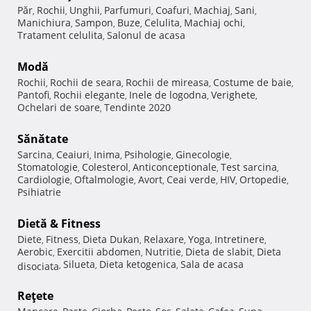
Păr
Rochii
Unghii
Parfumuri
Coafuri
Machiaj
Sani
,
,
,
,
,
,
,
Manichiura
Sampon
Buze
Celulita
Machiaj ochi
,
,
,
,
,
Tratament celulita
Salonul de acasa
,
Modă
Rochii
Rochii de seara
Rochii de mireasa
Costume de baie
,
,
,
,
Pantofi
Rochii elegante
Inele de logodna
Verighete
,
,
,
,
Ochelari de soare
Tendinte 2020
,
Sănătate
Sarcina
Ceaiuri
Inima
Psihologie
Ginecologie
,
,
,
,
,
Stomatologie
Colesterol
Anticonceptionale
Test sarcina
,
,
,
,
Cardiologie
Oftalmologie
Avort
Ceai verde
HIV
Ortopedie
,
,
,
,
,
,
Psihiatrie
Dietă & Fitness
Diete
Fitness
Dieta Dukan
Relaxare
Yoga
Intretinere
,
,
,
,
,
,
Aerobic
Exercitii abdomen
Nutritie
Dieta de slabit
Dieta
,
,
,
,
Silueta
Dieta ketogenica
Sala de acasa
disociata
,
,
,
Reţete