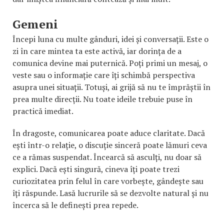
Gemeni
Începi luna cu multe gânduri, idei și conversații. Este o
zi în care mintea ta este activă, iar dorința de a
comunica devine mai puternică. Poți primi un mesaj, o
veste sau o informație care îți schimbă perspectiva
asupra unei situații. Totuși, ai grijă să nu te împrăștii în
prea multe direcții. Nu toate ideile trebuie puse în
practică imediat.
În dragoste, comunicarea poate aduce claritate. Dacă
ești într-o relație, o discuție sinceră poate lămuri ceva
ce a rămas suspendat. Încearcă să asculți, nu doar să
explici. Dacă ești singură, cineva îți poate trezi
curiozitatea prin felul în care vorbește, gândește sau
îți răspunde. Lasă lucrurile să se dezvolte natural și nu
încerca să le definești prea repede.