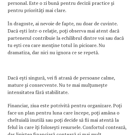
personal. Este o zi bună pentru decizii practice și
pentru priorități mai clare.
În dragoste, ai nevoie de fapte, nu doar de cuvinte.
Dacă ești într-o relație, poți observa mai atent dacă
partenerul contribuie la echilibrul dintre voi sau dacă
tu ești cea care menține totul în picioare. Nu
dramatiza, dar nici nu ignora ce se repetă.
Dacă ești singură, vei fi atrasă de persoane calme,
mature și consecvente. Nu te mai mulțumește
intensitatea fără stabilitate.
Financiar, ziua este potrivită pentru organizare. Poți
face un plan pentru luna care începe, poți amâna o
cheltuială inutilă sau poți decide să fii mai atentă la
felul în care îți folosești resursele. Confortul contează,
dar liniștea financiară contează și mai mult.