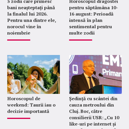
5 zodii care primesc
Horoscopul dragostei
bani neașteptați până
pentru săptămâna 10-
la finalul lui 2026.
16 august: Perioadă
Pentru una dintre ele,
intensă în plan
norocul vine în
sentimental pentru
noiembrie
multe zodii
Horoscopul de
Ședință cu scântei din
weekend: Taurii iau o
cauza metroului din
decizie importantă
Cluj. Boc, către
consilierii USR: „Cu 10
like-uri pe internet și