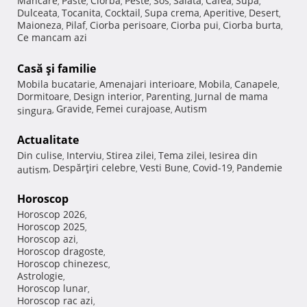
Mancare
Paste
Ciorba
Peste
Sos
Salata
Cafea
Supa
,
,
,
,
,
,
,
,
Dulceata
Tocanita
Cocktail
Supa crema
Aperitive
Desert
,
,
,
,
,
,
Maioneza
Pilaf
Ciorba perisoare
Ciorba pui
Ciorba burta
,
,
,
,
,
Ce mancam azi
Casă şi familie
Mobila bucatarie
Amenajari interioare
Mobila
Canapele
,
,
,
,
Dormitoare
Design interior
Parenting
Jurnal de mama
,
,
,
Gravide
Femei curajoase
Autism
singura
,
,
,
Actualitate
Din culise
Interviu
Stirea zilei
Tema zilei
Iesirea din
,
,
,
,
Despărţiri celebre
Vesti Bune
Covid-19
Pandemie
autism
,
,
,
,
Horoscop
Horoscop 2026
,
Horoscop 2025
,
Horoscop azi
,
Horoscop dragoste
,
Horoscop chinezesc
,
Astrologie
,
Horoscop lunar
,
Horoscop rac azi
,