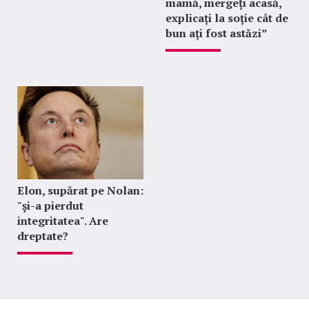
mamă, mergeți acasă,
explicați la soție cât de
bun ați fost astăzi”
Elon, supărat pe Nolan:
"şi-a pierdut
integritatea". Are
dreptate?