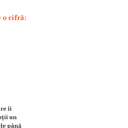
 o cifră:
re îi
bţii un
ele până