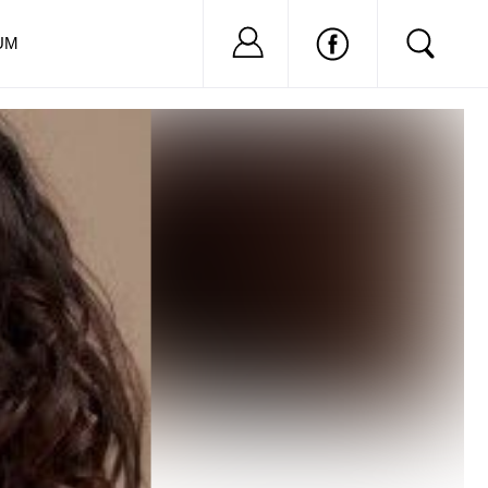
Nu ai cont?
Inregistreaza-
UM