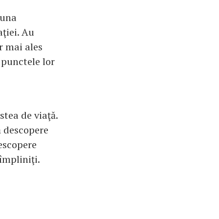
auna
ţiei. Au
r mai ales
 punctele lor
stea de viaţă.
să descopere
descopere
împliniţi.