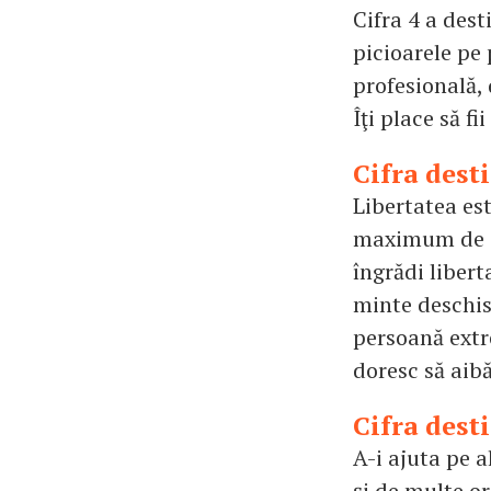
Cifra 4 a dest
picioarele pe 
profesională, 
Îţi place să fi
Cifra dest
Libertatea es
maximum de cee
îngrădi liberta
minte deschisă
persoană extre
doresc să aibă 
Cifra dest
A-i ajuta pe a
şi de multe or