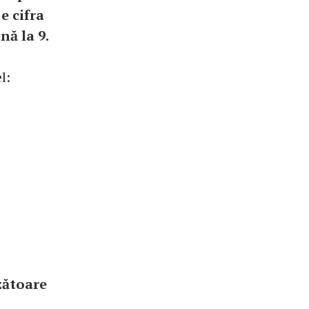
e cifra
nă la 9.
l:
nzătoare