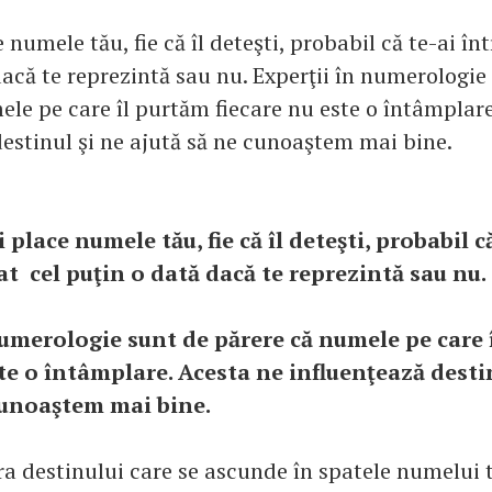
e numele tău, fie că îl deteşti, probabil că te-ai în
dacă te reprezintă sau nu. Experţii în numerologie
ele pe care îl purtăm fiecare nu este o întâmplare
destinul şi ne ajută să ne cunoaştem mai bine.
ţi place numele tău, fie că îl deteşti, probabil c
at cel puţin o dată dacă te reprezintă sau nu.
numerologie sunt de părere că numele pe care 
ste o întâmplare. Acesta ne influenţează desti
cunoaştem mai bine.
ra destinului care se ascunde în spatele numelui t