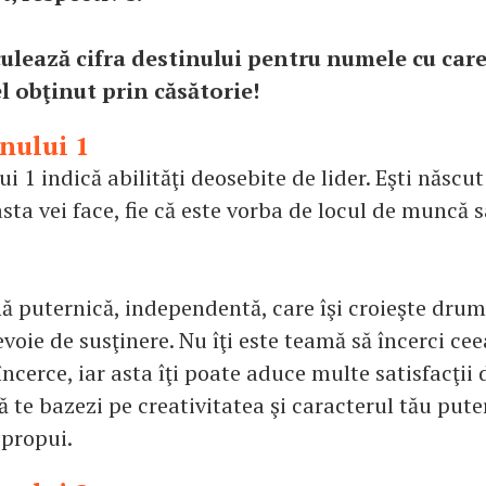
culează cifra destinului pentru numele cu care
l obţinut prin căsătorie!
inului 1
ui 1 indică abilităţi deosebite de lider. Eşti născu
sta vei face, fie că este vorba de locul de muncă s
ă puternică, independentă, care îşi croieşte drum
evoie de susţinere. Nu îţi este teamă să încerci cee
încerce, iar asta îţi poate aduce multe satisfacţii
 te bazezi pe creativitatea şi caracterul tău puter
 propui.