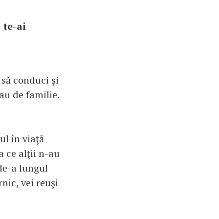
 te-ai
t să conduci şi
au de familie.
ul în viaţă
a ce alţii n-au
 de-a lungul
nic, vei reuşi