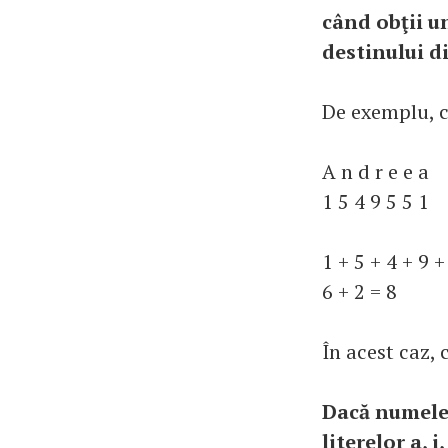
când obţii u
destinului di
De exemplu, c
A n d r e e a 
1 5 4 9 5 5 1 
1 + 5 + 4 + 9 +
6 + 2 = 8
În acest caz, 
Dacă numele t
literelor a, i,