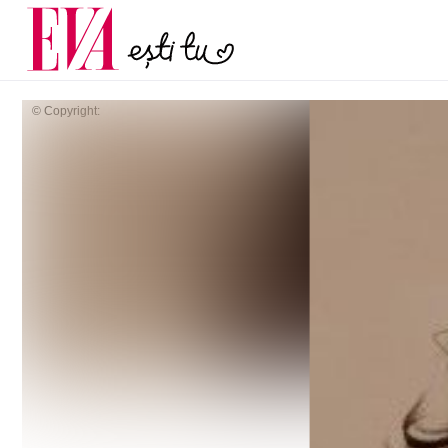
și 60 de ani. De ce te t
Carieră
pe măsură ce înaintez
Actualitate
© Copyright: