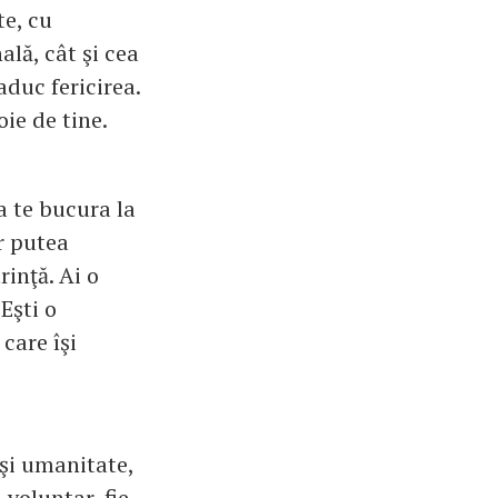
te, cu
ală, cât şi cea
aduc fericirea.
oie de tine.
a te bucura la
ar putea
rinţă. Ai o
 Eşti o
care îşi
 şi umanitate,
 voluntar, fie