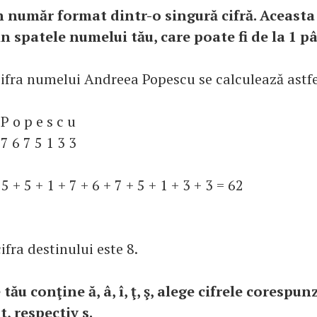
n număr format dintr-o singură cifră. Aceasta 
n spatele numelui tău, care poate fi de la 1 pâ
ifra numelui Andreea Popescu se calculează astfe
P o p e s c u
7 6 7 5 1 3 3
 5 + 5 + 1 + 7 + 6 + 7 + 5 + 1 + 3 + 3 = 62
cifra destinului este 8.
ău conţine ă, â, î, ţ, ş, alege cifrele corespu
 t, respectiv s.