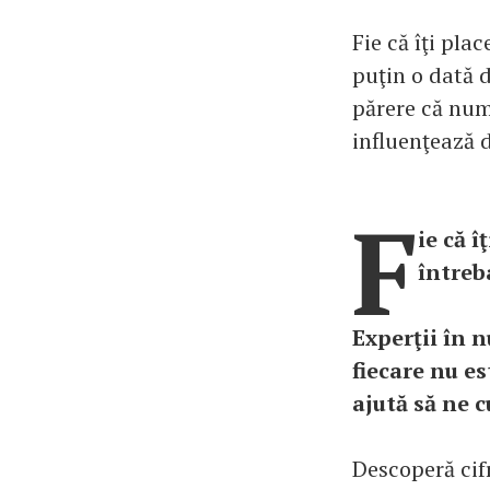
Fie că îţi plac
puţin o dată 
părere că num
influenţează 
F
ie că î
întreb
Experţii în 
fiecare nu e
ajută să ne 
Descoperă cif