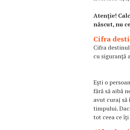
Atenţie! Cal
născut, nu ce
Cifra dest
Cifra destinul
cu siguranţă a
Eşti o persoan
fără să aibă n
avut curaj să 
timpului. Dacă
tot ceea ce îţi