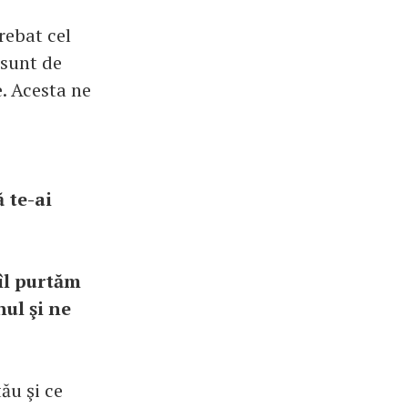
trebat cel
 sunt de
. Acesta ne
ă te-ai
îl purtăm
nul şi ne
ău şi ce