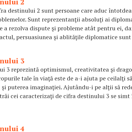
inului 2
ifra destinului 2 sunt persoane care aduc întotde
oblemelor. Sunt reprezentanţii absoluţi ai diploma
e a rezolva dispute şi probleme atât pentru ei, da
Tactul, persuasiunea şi ablităţile diplomatice sunt
inului 3
ui 3 reprezintă optimismul, creativitatea şi drago
opurile tale în viaţă este de a-i ajuta pe ceilalţi 
 şi puterea imaginaţiei. Ajutându-i pe alţii să re
trăi cei caracterizaţi de cifra destinului 3 se simt 
inului 4