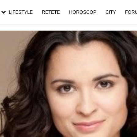
rezești mai des
Cât durează, cum te pregătești și cât
i în vârstă
de dureroasă este investigația
LIFESTYLE
RETETE
HOROSCOP
CITY
FOR