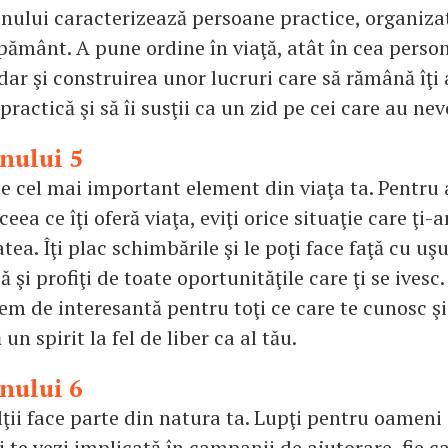
inului caracterizează persoane practice, organiza
pământ. A pune ordine în viaţă, atât în cea person
dar şi construirea unor lucruri care să rămână îţi 
i practică şi să îi susţii ca un zid pe cei care au nev
inului 5
te cel mai important element din viaţa ta. Pentru 
a ce îţi oferă viaţa, eviţi orice situaţie care ţi-
tea. Îţi plac schimbările şi le poţi face faţă cu uşu
 şi profiţi de toate oportunităţile care ţi se ivesc.
m de interesantă pentru toţi ce care te cunosc şi 
un spirit la fel de liber ca al tău.
inului 6
lţii face parte din natura ta. Lupţi pentru oameni
i te vezi implicată în campanii de ajutorare, fie ca