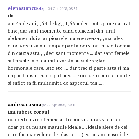
elenastancu66
pe 24 Oct 2008, 08:37
da
am 43 de ani ,,,59 de kg ,, 1,66m deci pot spune ca arat
bine ,dar sant momente cand colacelul din jurul
abdomenului si aripioarele ma enerveaza ,,,mai ales
cand vreau sa mi cumpar pantaloni si nu mi vin tocmai
din cauza asta,,,,deci sant momente ....dar sant femeie
si femeile la o anumita varsta au si dereglari
hormonale care...etc etc .....dar trec si peste asta si ma
impac binisor cu corpul meu ...e un lucru bun pt minte
si suflet sa fii multumita de aspectul tau.....
andrea cosma
pe 22 Apr 2008, 23:41
imi iubesc corpul
nu cred ca vreo femeie ar trebui sa si urasca corpul
doar pt ca nu are masurile ideale .... ideale alese de cei
care fac manechine de plastic ....;) eu nu am masuri de