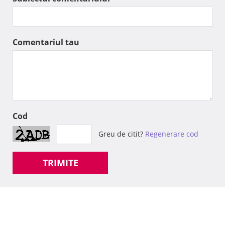
Comentariul tau
Cod
Greu de citit?
Regenerare cod
TRIMITE