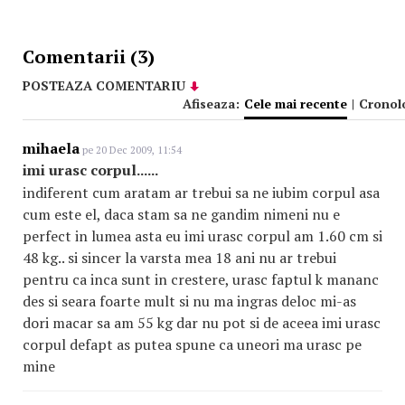
Comentarii (3)
POSTEAZA COMENTARIU
Afiseaza:
Cele mai recente
|
Cronol
mihaela
pe 20 Dec 2009, 11:54
imi urasc corpul......
indiferent cum aratam ar trebui sa ne iubim corpul asa
cum este el, daca stam sa ne gandim nimeni nu e
perfect in lumea asta eu imi urasc corpul am 1.60 cm si
48 kg.. si sincer la varsta mea 18 ani nu ar trebui
pentru ca inca sunt in crestere, urasc faptul k mananc
des si seara foarte mult si nu ma ingras deloc mi-as
dori macar sa am 55 kg dar nu pot si de aceea imi urasc
corpul defapt as putea spune ca uneori ma urasc pe
mine