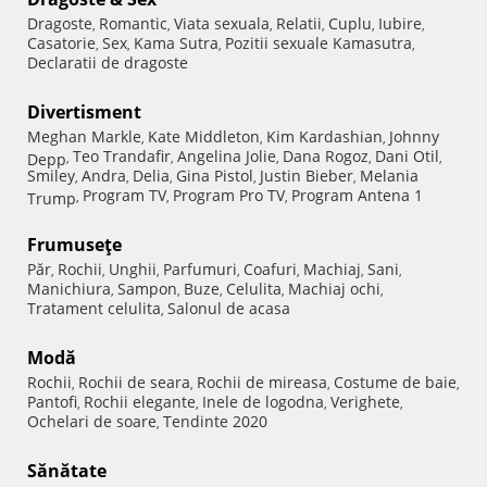
Dragoste
Romantic
Viata sexuala
Relatii
Cuplu
Iubire
,
,
,
,
,
,
Casatorie
Sex
Kama Sutra
Pozitii sexuale Kamasutra
,
,
,
,
Declaratii de dragoste
Divertisment
Meghan Markle
Kate Middleton
Kim Kardashian
Johnny
,
,
,
Teo Trandafir
Angelina Jolie
Dana Rogoz
Dani Otil
Depp
,
,
,
,
,
Smiley
Andra
Delia
Gina Pistol
Justin Bieber
Melania
,
,
,
,
,
Program TV
Program Pro TV
Program Antena 1
Trump
,
,
,
Frumuseţe
Păr
Rochii
Unghii
Parfumuri
Coafuri
Machiaj
Sani
,
,
,
,
,
,
,
Manichiura
Sampon
Buze
Celulita
Machiaj ochi
,
,
,
,
,
Tratament celulita
Salonul de acasa
,
Modă
Rochii
Rochii de seara
Rochii de mireasa
Costume de baie
,
,
,
,
Pantofi
Rochii elegante
Inele de logodna
Verighete
,
,
,
,
Ochelari de soare
Tendinte 2020
,
Sănătate