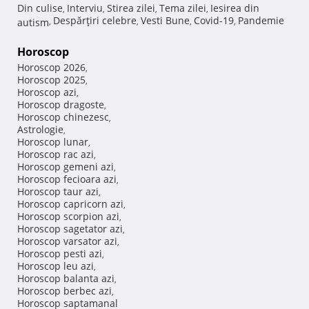
Din culise
Interviu
Stirea zilei
Tema zilei
Iesirea din
,
,
,
,
Despărţiri celebre
Vesti Bune
Covid-19
Pandemie
autism
,
,
,
,
Horoscop
Horoscop 2026
,
Horoscop 2025
,
Horoscop azi
,
Horoscop dragoste
,
Horoscop chinezesc
,
Astrologie
,
Horoscop lunar
,
Horoscop rac azi
,
Horoscop gemeni azi
,
Horoscop fecioara azi
,
Horoscop taur azi
,
Horoscop capricorn azi
,
Horoscop scorpion azi
,
Horoscop sagetator azi
,
Horoscop varsator azi
,
Horoscop pesti azi
,
Horoscop leu azi
,
Horoscop balanta azi
,
Horoscop berbec azi
,
Horoscop saptamanal