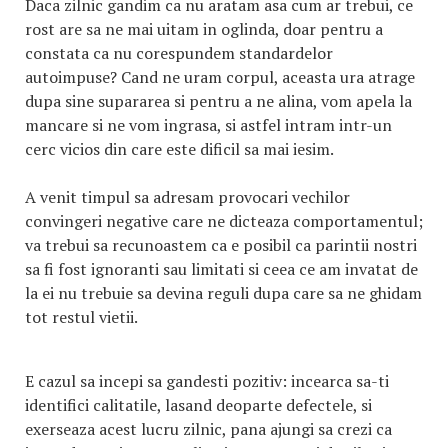
Daca zilnic gandim ca nu aratam asa cum ar trebui, ce
rost are sa ne mai uitam in oglinda, doar pentru a
constata ca nu corespundem standardelor
autoimpuse? Cand ne uram corpul, aceasta ura atrage
dupa sine supararea si pentru a ne alina, vom apela la
mancare si ne vom ingrasa, si astfel intram intr-un
cerc vicios din care este dificil sa mai iesim.
A venit timpul sa adresam provocari vechilor
convingeri negative care ne dicteaza comportamentul;
va trebui sa recunoastem ca e posibil ca parintii nostri
sa fi fost ignoranti sau limitati si ceea ce am invatat de
la ei nu trebuie sa devina reguli dupa care sa ne ghidam
tot restul vietii.
E cazul sa incepi sa gandesti pozitiv: incearca sa-ti
identifici calitatile, lasand deoparte defectele, si
exerseaza acest lucru zilnic, pana ajungi sa crezi ca