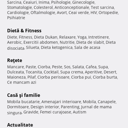
Sarcina
Ceaiuri
Inima
Psihologie
Ginecologie
,
,
,
,
,
Stomatologie
Colesterol
Anticonceptionale
Test sarcina
,
,
,
,
Cardiologie
Oftalmologie
Avort
Ceai verde
HIV
Ortopedie
,
,
,
,
,
,
Psihiatrie
Dietă & Fitness
Diete
Fitness
Dieta Dukan
Relaxare
Yoga
Intretinere
,
,
,
,
,
,
Aerobic
Exercitii abdomen
Nutritie
Dieta de slabit
Dieta
,
,
,
,
Silueta
Dieta ketogenica
Sala de acasa
disociata
,
,
,
Reţete
Mancare
Paste
Ciorba
Peste
Sos
Salata
Cafea
Supa
,
,
,
,
,
,
,
,
Dulceata
Tocanita
Cocktail
Supa crema
Aperitive
Desert
,
,
,
,
,
,
Maioneza
Pilaf
Ciorba perisoare
Ciorba pui
Ciorba burta
,
,
,
,
,
Ce mancam azi
Casă şi familie
Mobila bucatarie
Amenajari interioare
Mobila
Canapele
,
,
,
,
Dormitoare
Design interior
Parenting
Jurnal de mama
,
,
,
Gravide
Femei curajoase
Autism
singura
,
,
,
Actualitate