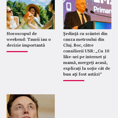
Horoscopul de
Ședință cu scântei din
weekend: Taurii iau o
cauza metroului din
decizie importantă
Cluj. Boc, către
consilierii USR: „Cu 10
like-uri pe internet și
mamă, mergeți acasă,
explicați la soție cât de
bun ați fost astăzi”