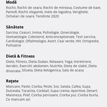
Modă
Rochii
Rochii de seara
Rochii de mireasa
Costume de baie
,
,
,
,
Pantofi
Rochii elegante
Inele de logodna
Verighete
,
,
,
,
Ochelari de soare
Tendinte 2020
,
Sănătate
Sarcina
Ceaiuri
Inima
Psihologie
Ginecologie
,
,
,
,
,
Stomatologie
Colesterol
Anticonceptionale
Test sarcina
,
,
,
,
Cardiologie
Oftalmologie
Avort
Ceai verde
HIV
Ortopedie
,
,
,
,
,
,
Psihiatrie
Dietă & Fitness
Diete
Fitness
Dieta Dukan
Relaxare
Yoga
Intretinere
,
,
,
,
,
,
Aerobic
Exercitii abdomen
Nutritie
Dieta de slabit
Dieta
,
,
,
,
Silueta
Dieta ketogenica
Sala de acasa
disociata
,
,
,
Reţete
Mancare
Paste
Ciorba
Peste
Sos
Salata
Cafea
Supa
,
,
,
,
,
,
,
,
Dulceata
Tocanita
Cocktail
Supa crema
Aperitive
Desert
,
,
,
,
,
,
Maioneza
Pilaf
Ciorba perisoare
Ciorba pui
Ciorba burta
,
,
,
,
,
Ce mancam azi