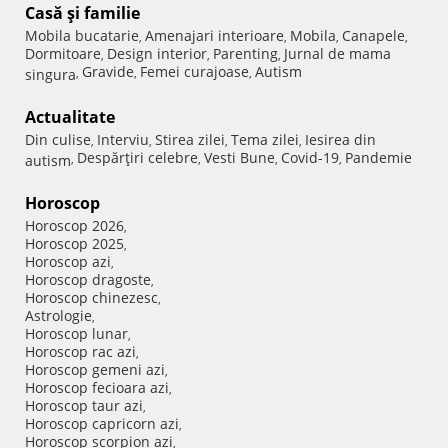
Casă şi familie
Mobila bucatarie
Amenajari interioare
Mobila
Canapele
,
,
,
,
Dormitoare
Design interior
Parenting
Jurnal de mama
,
,
,
Gravide
Femei curajoase
Autism
singura
,
,
,
Actualitate
Din culise
Interviu
Stirea zilei
Tema zilei
Iesirea din
,
,
,
,
Despărţiri celebre
Vesti Bune
Covid-19
Pandemie
autism
,
,
,
,
Horoscop
Horoscop 2026
,
Horoscop 2025
,
Horoscop azi
,
Horoscop dragoste
,
Horoscop chinezesc
,
Astrologie
,
Horoscop lunar
,
Horoscop rac azi
,
Horoscop gemeni azi
,
Horoscop fecioara azi
,
Horoscop taur azi
,
Horoscop capricorn azi
,
Horoscop scorpion azi
,