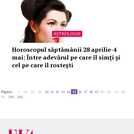
ASTROLOGIE
Horoscopul săptămânii 28 aprilie-4
mai: Între adevărul pe care îl simți și
cel pe care îl rostești
Pagina:
1..
10..
20..
30..
40
41
42
43
44
45
46
47
48
49
50..
60..
70..
80..
90..
100..
200..