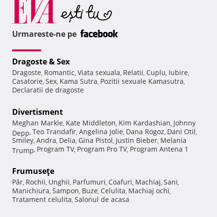
Urmareste-ne pe
Dragoste & Sex
Dragoste
Romantic
Viata sexuala
Relatii
Cuplu
Iubire
,
,
,
,
,
,
Casatorie
Sex
Kama Sutra
Pozitii sexuale Kamasutra
,
,
,
,
Declaratii de dragoste
Divertisment
Meghan Markle
Kate Middleton
Kim Kardashian
Johnny
,
,
,
Teo Trandafir
Angelina Jolie
Dana Rogoz
Dani Otil
Depp
,
,
,
,
,
Smiley
Andra
Delia
Gina Pistol
Justin Bieber
Melania
,
,
,
,
,
Program TV
Program Pro TV
Program Antena 1
Trump
,
,
,
Frumuseţe
Păr
Rochii
Unghii
Parfumuri
Coafuri
Machiaj
Sani
,
,
,
,
,
,
,
Manichiura
Sampon
Buze
Celulita
Machiaj ochi
,
,
,
,
,
Tratament celulita
Salonul de acasa
,