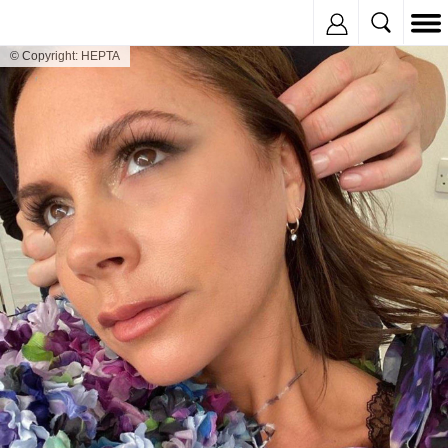
Inregistreaza
© Copyright: HEPTA