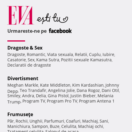
Urmareste-ne pe
Dragoste & Sex
Dragoste
Romantic
Viata sexuala
Relatii
Cuplu
Iubire
,
,
,
,
,
,
Casatorie
Sex
Kama Sutra
Pozitii sexuale Kamasutra
,
,
,
,
Declaratii de dragoste
Divertisment
Meghan Markle
Kate Middleton
Kim Kardashian
Johnny
,
,
,
Teo Trandafir
Angelina Jolie
Dana Rogoz
Dani Otil
Depp
,
,
,
,
,
Smiley
Andra
Delia
Gina Pistol
Justin Bieber
Melania
,
,
,
,
,
Program TV
Program Pro TV
Program Antena 1
Trump
,
,
,
Frumuseţe
Păr
Rochii
Unghii
Parfumuri
Coafuri
Machiaj
Sani
,
,
,
,
,
,
,
Manichiura
Sampon
Buze
Celulita
Machiaj ochi
,
,
,
,
,
Tratament celulita
Salonul de acasa
,