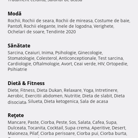
Modă
Rochii
Rochii de seara
Rochii de mireasa
Costume de baie
,
,
,
,
Pantofi
Rochii elegante
Inele de logodna
Verighete
,
,
,
,
Ochelari de soare
Tendinte 2020
,
Sănătate
Sarcina
Ceaiuri
Inima
Psihologie
Ginecologie
,
,
,
,
,
Stomatologie
Colesterol
Anticonceptionale
Test sarcina
,
,
,
,
Cardiologie
Oftalmologie
Avort
Ceai verde
HIV
Ortopedie
,
,
,
,
,
,
Psihiatrie
Dietă & Fitness
Diete
Fitness
Dieta Dukan
Relaxare
Yoga
Intretinere
,
,
,
,
,
,
Aerobic
Exercitii abdomen
Nutritie
Dieta de slabit
Dieta
,
,
,
,
Silueta
Dieta ketogenica
Sala de acasa
disociata
,
,
,
Reţete
Mancare
Paste
Ciorba
Peste
Sos
Salata
Cafea
Supa
,
,
,
,
,
,
,
,
Dulceata
Tocanita
Cocktail
Supa crema
Aperitive
Desert
,
,
,
,
,
,
Maioneza
Pilaf
Ciorba perisoare
Ciorba pui
Ciorba burta
,
,
,
,
,