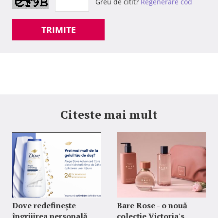
Greu de citit?
Regenerare cod
TRIMITE
Citeste mai mult
Dove redefinește
Bare Rose - o nouă
îngrijirea personală
colecție Victoria's