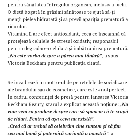
pentru sănătatea întregului organism, inclusiv a pielii.
O dietă bogată în grăsimi sănătoase te ajută să-ți
menții pielea hidratată și să previi apariția prematură a
ridurilor.
Vitamina E are efect antioxidant, ceea ce înseamnă că
protejează celulele de stresul oxidativ, responsabil
pentru degradarea celulară și îmbătrânirea prematură.
„
Nu este vorba despre a părea mai tânără”
, a spus
Victoria Beckham pentru publicația citată.
Se încadrează în motto-ul de pe rețelele de socializare
ale brandului său de cosmetice, care este #notperfect.
În cadrul conferinței de presă pentru lansarea Victoria
Beckham Beauty, starul a explicat această noțiune: „
Nu
vom veni cu produse despre care să spunem că te scapă
de riduri. Pentru că așa ceva nu există”
.
„
Cred că ar trebui să celebrăm cine suntem și să fim
cea mai bună și puternică variantă a noastră”
, a