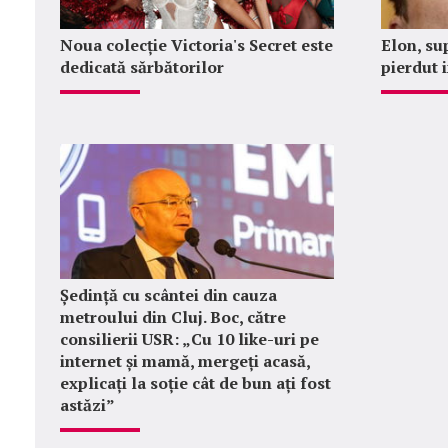
Noua colecție Victoria's Secret este
Elon, su
dedicată sărbătorilor
pierdut 
Ședință cu scântei din cauza
metroului din Cluj. Boc, către
consilierii USR: „Cu 10 like-uri pe
internet și mamă, mergeți acasă,
explicați la soție cât de bun ați fost
astăzi”