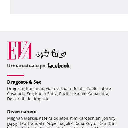
Urmareste-ne pe
Dragoste & Sex
Dragoste
Romantic
Viata sexuala
Relatii
Cuplu
Iubire
,
,
,
,
,
,
Casatorie
Sex
Kama Sutra
Pozitii sexuale Kamasutra
,
,
,
,
Declaratii de dragoste
Divertisment
Meghan Markle
Kate Middleton
Kim Kardashian
Johnny
,
,
,
Teo Trandafir
Angelina Jolie
Dana Rogoz
Dani Otil
Depp
,
,
,
,
,