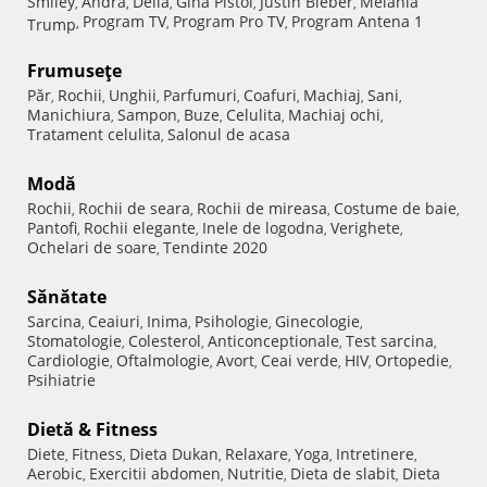
Smiley
Andra
Delia
Gina Pistol
Justin Bieber
Melania
,
,
,
,
,
Program TV
Program Pro TV
Program Antena 1
Trump
,
,
,
Frumuseţe
Păr
Rochii
Unghii
Parfumuri
Coafuri
Machiaj
Sani
,
,
,
,
,
,
,
Manichiura
Sampon
Buze
Celulita
Machiaj ochi
,
,
,
,
,
Tratament celulita
Salonul de acasa
,
Modă
Rochii
Rochii de seara
Rochii de mireasa
Costume de baie
,
,
,
,
Pantofi
Rochii elegante
Inele de logodna
Verighete
,
,
,
,
Ochelari de soare
Tendinte 2020
,
Sănătate
Sarcina
Ceaiuri
Inima
Psihologie
Ginecologie
,
,
,
,
,
Stomatologie
Colesterol
Anticonceptionale
Test sarcina
,
,
,
,
Cardiologie
Oftalmologie
Avort
Ceai verde
HIV
Ortopedie
,
,
,
,
,
,
Psihiatrie
Dietă & Fitness
Diete
Fitness
Dieta Dukan
Relaxare
Yoga
Intretinere
,
,
,
,
,
,
Aerobic
Exercitii abdomen
Nutritie
Dieta de slabit
Dieta
,
,
,
,