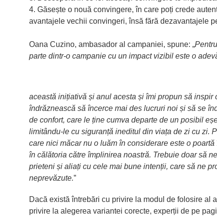
4. Găsește o nouă convingere, în care poți crede autent
avantajele vechii convingeri, însă fără dezavantajele pe 
Oana Cuzino, ambasador al campaniei, spune: „
Pentru
parte dintr-o campanie cu un impact vizibil este o adevă
această inițiativă și anul acesta și îmi propun să inspir
îndrăznească să încerce mai des lucruri noi și să se în
de confort, care le ține cumva departe de un posibil eșec
limitându-le cu siguranță ineditul din viața de zi cu zi.
care nici măcar nu o luăm în considerare este o poartă 
în călătoria către împlinirea noastră. Trebuie doar să
prieteni și aliați cu cele mai bune intenții, care să ne 
neprevăzute.
”
Dacă există întrebări cu privire la modul de folosire al
privire la alegerea variantei corecte, experții de pe p