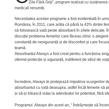
Zile Fără Griji”, program realizat cu susținerea 
medicali renumiți.
Necesitatea acestor programe a fost evidențiată în urma
România, în 2011, care arăta că până la 43% dintre fe
să folosească vată peste absorbant în zilele delicate. 
discuție problema femeilor care făceau zilnic o alegere
constantă de nesiguranță și de disconfort și care încuraja
teamă.
Absorbantul Always a fost creat pentru a funcționa sing
oferind protecție și siguranță, indiferent de stilul de viaț
încredere, Always te protejează impotriva scurgerilor d
absorbantul cu vată deasupra, astfel încât femeile să poa
și să-și trăiască viața la adevăratul lor potențial, fără i
Programul Always din acest an, “ Îndrăznește să încerci