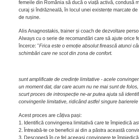
femeile din România să ducă o viață activă, condusă m
curaj și îndrăzneală, în locul unei existențe marcate d
de rușine.
Alis Anagnostakis, trainer și coach de dezvoltare perso
Always cu o serie de recomandări care să ajute orice 
încerce: "
Frica este o emoție absolut firească atunci c
schimbări care ne scot din zona de confort.
sunt amplificate de credințe limitative - acele convinger
un moment dat, dar care acum nu ne mai sunt de folos,
scurt proces de introspecție ne-ar putea ajuta să ident
convingerile limitative, ridicând astfel singure barierel
Acest proces are câțiva pași:
1. Identifică convingerea limitativă care te împiedică astă
2. Întreabă-te ce beneficii ai din a păstra această conv
3. Descoperă în ce fel aceeași convingere te împiedică