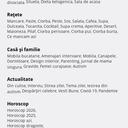
Silueta
Dieta ketogenica
Sala de acasa
disociata
,
,
,
Reţete
Mancare
Paste
Ciorba
Peste
Sos
Salata
Cafea
Supa
,
,
,
,
,
,
,
,
Dulceata
Tocanita
Cocktail
Supa crema
Aperitive
Desert
,
,
,
,
,
,
Maioneza
Pilaf
Ciorba perisoare
Ciorba pui
Ciorba burta
,
,
,
,
,
Ce mancam azi
Casă şi familie
Mobila bucatarie
Amenajari interioare
Mobila
Canapele
,
,
,
,
Dormitoare
Design interior
Parenting
Jurnal de mama
,
,
,
Gravide
Femei curajoase
Autism
singura
,
,
,
Actualitate
Din culise
Interviu
Stirea zilei
Tema zilei
Iesirea din
,
,
,
,
Despărţiri celebre
Vesti Bune
Covid-19
Pandemie
autism
,
,
,
,
Horoscop
Horoscop 2026
,
Horoscop 2025
,
Horoscop azi
,
Horoscop dragoste
,