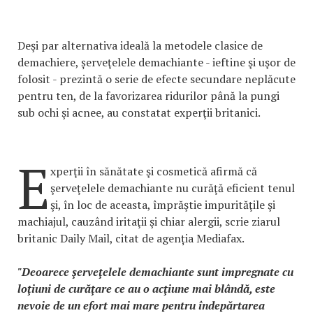
Deşi par alternativa ideală la metodele clasice de
demachiere, șerveţelele demachiante - ieftine şi uşor de
folosit - prezintă o serie de efecte secundare neplăcute
pentru ten, de la favorizarea ridurilor până la pungi
sub ochi şi acnee, au constatat experţii britanici.
E
xperţii în sănătate şi cosmetică afirmă că
şerveţelele demachiante nu curăţă eficient tenul
şi, în loc de aceasta, împrăştie impurităţile şi
machiajul, cauzând iritaţii şi chiar alergii, scrie ziarul
britanic Daily Mail, citat de agenția Mediafax.
"Deoarece şerveţelele demachiante sunt impregnate cu
loţiuni de curăţare ce au o acţiune mai blândă, este
nevoie de un efort mai mare pentru îndepărtarea