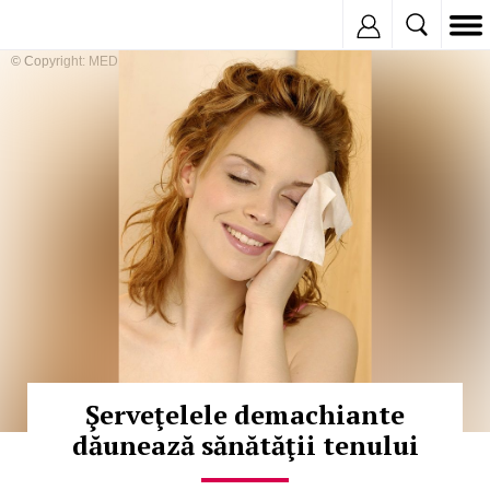
Inregistreaza
© Copyright: MEDIAFAX
Şerveţelele demachiante
dăunează sănătăţii tenului