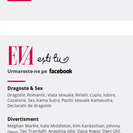
Urmareste-ne pe
Dragoste & Sex
Dragoste
Romantic
Viata sexuala
Relatii
Cuplu
Iubire
,
,
,
,
,
,
Casatorie
Sex
Kama Sutra
Pozitii sexuale Kamasutra
,
,
,
,
Declaratii de dragoste
Divertisment
Meghan Markle
Kate Middleton
Kim Kardashian
Johnny
,
,
,
Teo Trandafir
Angelina Jolie
Dana Rogoz
Dani Otil
Depp
,
,
,
,
,