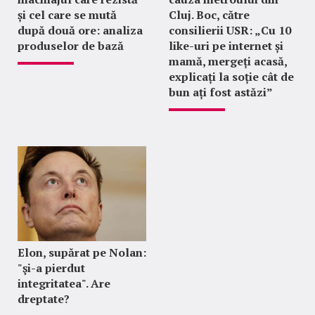
și cel care se mută
Cluj. Boc, către
după două ore: analiza
consilierii USR: „Cu 10
produselor de bază
like-uri pe internet și
mamă, mergeți acasă,
explicați la soție cât de
bun ați fost astăzi”
Elon, supărat pe Nolan:
"şi-a pierdut
integritatea". Are
dreptate?