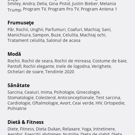
Smiley
Andra
Delia
Gina Pistol
Justin Bieber
Melania
,
,
,
,
,
Program TV
Program Pro TV
Program Antena 1
Trump
,
,
,
Frumuseţe
Păr
Rochii
Unghii
Parfumuri
Coafuri
Machiaj
Sani
,
,
,
,
,
,
,
Manichiura
Sampon
Buze
Celulita
Machiaj ochi
,
,
,
,
,
Tratament celulita
Salonul de acasa
,
Modă
Rochii
Rochii de seara
Rochii de mireasa
Costume de baie
,
,
,
,
Pantofi
Rochii elegante
Inele de logodna
Verighete
,
,
,
,
Ochelari de soare
Tendinte 2020
,
Sănătate
Sarcina
Ceaiuri
Inima
Psihologie
Ginecologie
,
,
,
,
,
Stomatologie
Colesterol
Anticonceptionale
Test sarcina
,
,
,
,
Cardiologie
Oftalmologie
Avort
Ceai verde
HIV
Ortopedie
,
,
,
,
,
,
Psihiatrie
Dietă & Fitness
Diete
Fitness
Dieta Dukan
Relaxare
Yoga
Intretinere
,
,
,
,
,
,
Aerobic
Exercitii abdomen
Nutritie
Dieta de slabit
Dieta
,
,
,
,