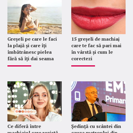
Greșeli pe care le faci
15 greșeli de machiaj
la plajă și care îți
care te fac să pari mai
îmbătrânesc pielea
în vârstă și cum le
fără să îți dai seama
corectezi
Ce diferă între
Ședință cu scântei din
machiajul care rezistă
cauza metroului din