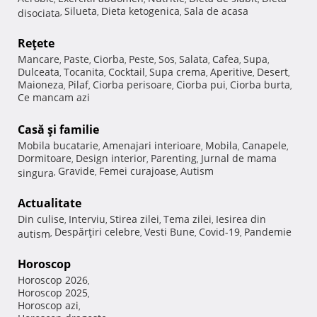
Silueta
Dieta ketogenica
Sala de acasa
disociata
,
,
,
Reţete
Mancare
Paste
Ciorba
Peste
Sos
Salata
Cafea
Supa
,
,
,
,
,
,
,
,
Dulceata
Tocanita
Cocktail
Supa crema
Aperitive
Desert
,
,
,
,
,
,
Maioneza
Pilaf
Ciorba perisoare
Ciorba pui
Ciorba burta
,
,
,
,
,
Ce mancam azi
Casă şi familie
Mobila bucatarie
Amenajari interioare
Mobila
Canapele
,
,
,
,
Dormitoare
Design interior
Parenting
Jurnal de mama
,
,
,
Gravide
Femei curajoase
Autism
singura
,
,
,
Actualitate
Din culise
Interviu
Stirea zilei
Tema zilei
Iesirea din
,
,
,
,
Despărţiri celebre
Vesti Bune
Covid-19
Pandemie
autism
,
,
,
,
Horoscop
Horoscop 2026
,
Horoscop 2025
,
Horoscop azi
,