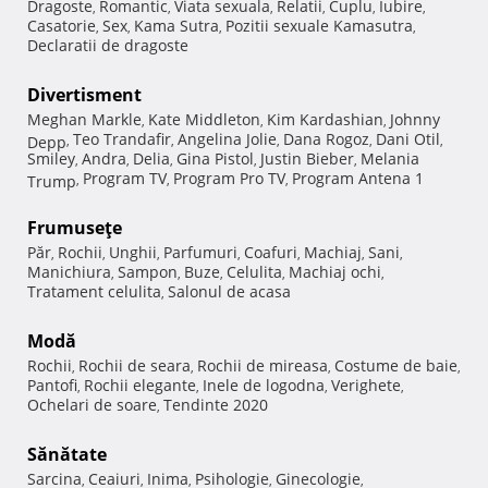
Dragoste
Romantic
Viata sexuala
Relatii
Cuplu
Iubire
,
,
,
,
,
,
Casatorie
Sex
Kama Sutra
Pozitii sexuale Kamasutra
,
,
,
,
Declaratii de dragoste
Divertisment
Meghan Markle
Kate Middleton
Kim Kardashian
Johnny
,
,
,
Teo Trandafir
Angelina Jolie
Dana Rogoz
Dani Otil
Depp
,
,
,
,
,
Smiley
Andra
Delia
Gina Pistol
Justin Bieber
Melania
,
,
,
,
,
Program TV
Program Pro TV
Program Antena 1
Trump
,
,
,
Frumuseţe
Păr
Rochii
Unghii
Parfumuri
Coafuri
Machiaj
Sani
,
,
,
,
,
,
,
Manichiura
Sampon
Buze
Celulita
Machiaj ochi
,
,
,
,
,
Tratament celulita
Salonul de acasa
,
Modă
Rochii
Rochii de seara
Rochii de mireasa
Costume de baie
,
,
,
,
Pantofi
Rochii elegante
Inele de logodna
Verighete
,
,
,
,
Ochelari de soare
Tendinte 2020
,
Sănătate
Sarcina
Ceaiuri
Inima
Psihologie
Ginecologie
,
,
,
,
,