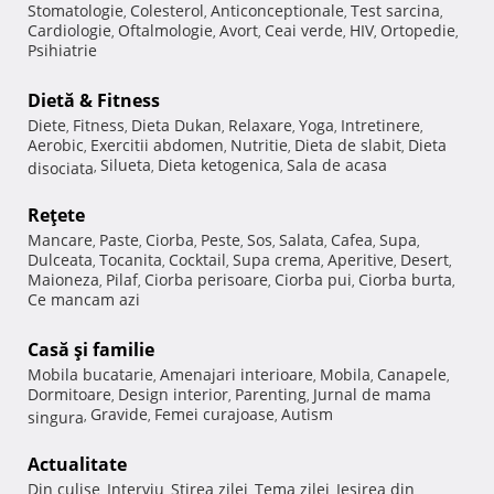
Stomatologie
Colesterol
Anticonceptionale
Test sarcina
,
,
,
,
Cardiologie
Oftalmologie
Avort
Ceai verde
HIV
Ortopedie
,
,
,
,
,
,
Psihiatrie
Dietă & Fitness
Diete
Fitness
Dieta Dukan
Relaxare
Yoga
Intretinere
,
,
,
,
,
,
Aerobic
Exercitii abdomen
Nutritie
Dieta de slabit
Dieta
,
,
,
,
Silueta
Dieta ketogenica
Sala de acasa
disociata
,
,
,
Reţete
Mancare
Paste
Ciorba
Peste
Sos
Salata
Cafea
Supa
,
,
,
,
,
,
,
,
Dulceata
Tocanita
Cocktail
Supa crema
Aperitive
Desert
,
,
,
,
,
,
Maioneza
Pilaf
Ciorba perisoare
Ciorba pui
Ciorba burta
,
,
,
,
,
Ce mancam azi
Casă şi familie
Mobila bucatarie
Amenajari interioare
Mobila
Canapele
,
,
,
,
Dormitoare
Design interior
Parenting
Jurnal de mama
,
,
,
Gravide
Femei curajoase
Autism
singura
,
,
,
Actualitate
Din culise
Interviu
Stirea zilei
Tema zilei
Iesirea din
,
,
,
,