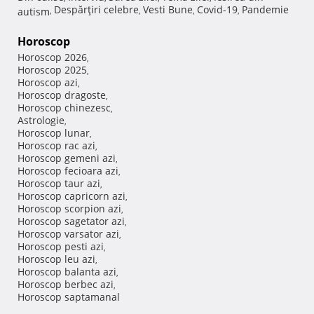
Despărţiri celebre
Vesti Bune
Covid-19
Pandemie
autism
,
,
,
,
Horoscop
Horoscop 2026
,
Horoscop 2025
,
Horoscop azi
,
Horoscop dragoste
,
Horoscop chinezesc
,
Astrologie
,
Horoscop lunar
,
Horoscop rac azi
,
Horoscop gemeni azi
,
Horoscop fecioara azi
,
Horoscop taur azi
,
Horoscop capricorn azi
,
Horoscop scorpion azi
,
Horoscop sagetator azi
,
Horoscop varsator azi
,
Horoscop pesti azi
,
Horoscop leu azi
,
Horoscop balanta azi
,
Horoscop berbec azi
,
Horoscop saptamanal