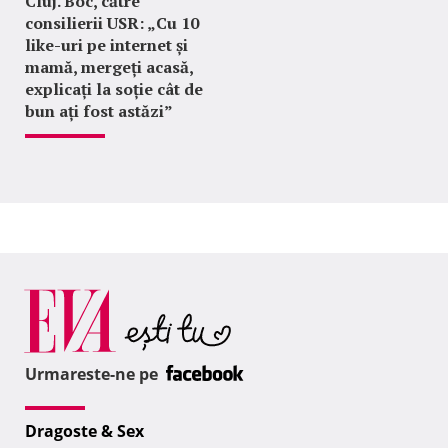
Cluj. Boc, către
consilierii USR: „Cu 10
like-uri pe internet și
mamă, mergeți acasă,
explicați la soție cât de
bun ați fost astăzi”
Urmareste-ne pe
Dragoste & Sex