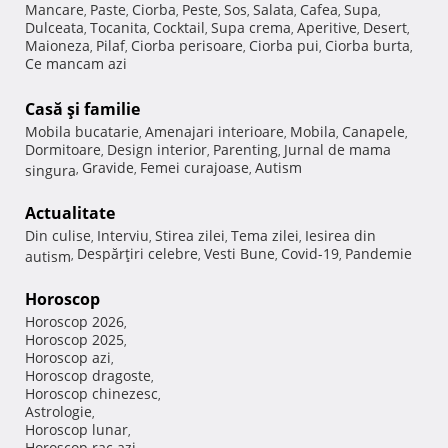
Mancare
Paste
Ciorba
Peste
Sos
Salata
Cafea
Supa
,
,
,
,
,
,
,
,
Dulceata
Tocanita
Cocktail
Supa crema
Aperitive
Desert
,
,
,
,
,
,
Maioneza
Pilaf
Ciorba perisoare
Ciorba pui
Ciorba burta
,
,
,
,
,
Ce mancam azi
Casă şi familie
Mobila bucatarie
Amenajari interioare
Mobila
Canapele
,
,
,
,
Dormitoare
Design interior
Parenting
Jurnal de mama
,
,
,
Gravide
Femei curajoase
Autism
singura
,
,
,
Actualitate
Din culise
Interviu
Stirea zilei
Tema zilei
Iesirea din
,
,
,
,
Despărţiri celebre
Vesti Bune
Covid-19
Pandemie
autism
,
,
,
,
Horoscop
Horoscop 2026
,
Horoscop 2025
,
Horoscop azi
,
Horoscop dragoste
,
Horoscop chinezesc
,
Astrologie
,
Horoscop lunar
,
Horoscop rac azi