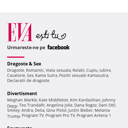
Urmareste-ne pe
Dragoste & Sex
Dragoste
Romantic
Viata sexuala
Relatii
Cuplu
Iubire
,
,
,
,
,
,
Casatorie
Sex
Kama Sutra
Pozitii sexuale Kamasutra
,
,
,
,
Declaratii de dragoste
Divertisment
Meghan Markle
Kate Middleton
Kim Kardashian
Johnny
,
,
,
Teo Trandafir
Angelina Jolie
Dana Rogoz
Dani Otil
Depp
,
,
,
,
,
Smiley
Andra
Delia
Gina Pistol
Justin Bieber
Melania
,
,
,
,
,
Program TV
Program Pro TV
Program Antena 1
Trump
,
,
,