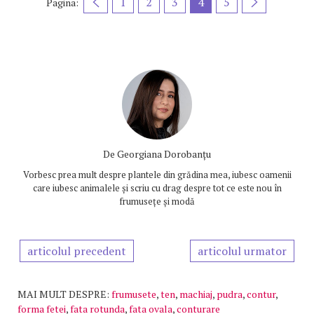
1
2
3
4
5
Pagina:
De
Georgiana Dorobanțu
Vorbesc prea mult despre plantele din grădina mea, iubesc oamenii
care iubesc animalele și scriu cu drag despre tot ce este nou în
frumusețe și modă
articolul precedent
articolul urmator
MAI MULT DESPRE:
frumusete
,
ten
,
machiaj
,
pudra
,
contur
,
forma fetei
,
fata rotunda
,
fata ovala
,
conturare