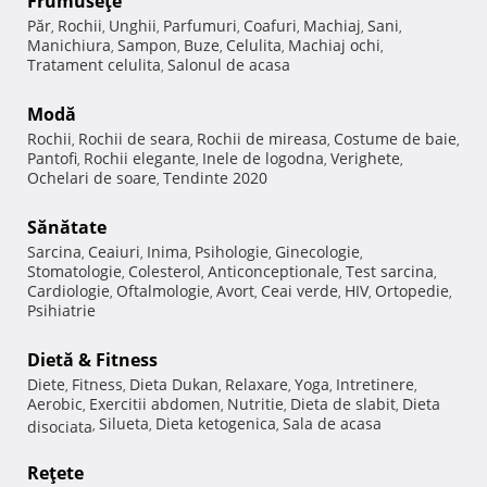
Frumuseţe
Păr
Rochii
Unghii
Parfumuri
Coafuri
Machiaj
Sani
,
,
,
,
,
,
,
Manichiura
Sampon
Buze
Celulita
Machiaj ochi
,
,
,
,
,
Tratament celulita
Salonul de acasa
,
Modă
Rochii
Rochii de seara
Rochii de mireasa
Costume de baie
,
,
,
,
Pantofi
Rochii elegante
Inele de logodna
Verighete
,
,
,
,
Ochelari de soare
Tendinte 2020
,
Sănătate
Sarcina
Ceaiuri
Inima
Psihologie
Ginecologie
,
,
,
,
,
Stomatologie
Colesterol
Anticonceptionale
Test sarcina
,
,
,
,
Cardiologie
Oftalmologie
Avort
Ceai verde
HIV
Ortopedie
,
,
,
,
,
,
Psihiatrie
Dietă & Fitness
Diete
Fitness
Dieta Dukan
Relaxare
Yoga
Intretinere
,
,
,
,
,
,
Aerobic
Exercitii abdomen
Nutritie
Dieta de slabit
Dieta
,
,
,
,
Silueta
Dieta ketogenica
Sala de acasa
disociata
,
,
,
Reţete