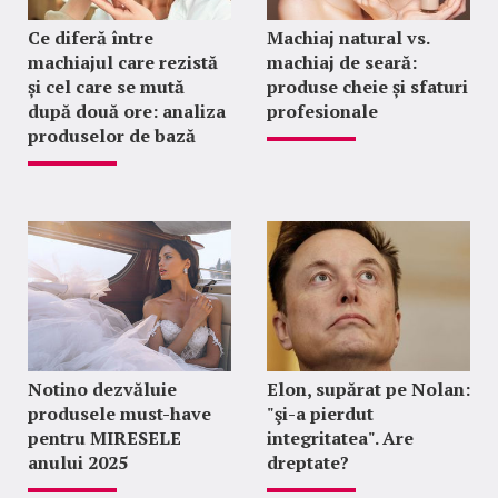
Ce diferă între
Machiaj natural vs.
machiajul care rezistă
machiaj de seară:
și cel care se mută
produse cheie și sfaturi
după două ore: analiza
profesionale
produselor de bază
Notino dezvăluie
Elon, supărat pe Nolan:
produsele must-have
"şi-a pierdut
pentru MIRESELE
integritatea". Are
anului 2025
dreptate?