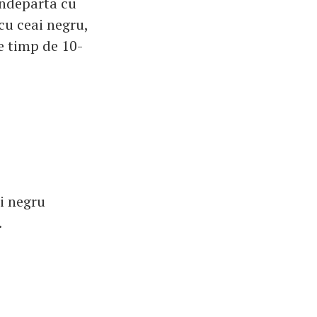
indeparta cu
 cu ceai negru,
le timp de 10-
ai negru
.