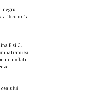
ui negru
ta "licoare" a
ina E si C,
a imbatranirea
ochii umflati
zeaza
 ceaiului