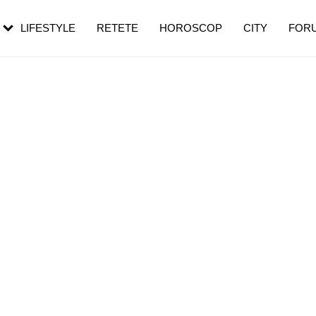
rebui să mergi
și 60 de ani. De ce te trezești mai des
pe măsură ce înaintezi în vârstă
LIFESTYLE
RETETE
HOROSCOP
CITY
FOR