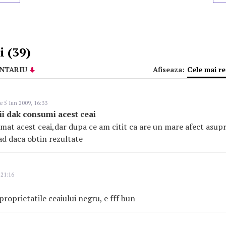
 (39)
NTARIU
Afiseaza:
Cele mai r
e 5 Iun 2009, 16:33
ii dak consumi acest ceai
at acest ceai,dar dupa ce am citit ca are un mare afect asup
vad daca obtin rezultate
 21:16
proprietatile ceaiului negru, e fff bun