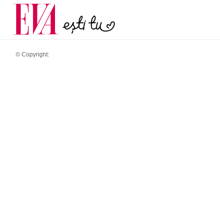
menopauză și când ar t
Carieră
la medic
Actualitate
© Copyright: