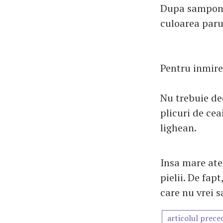
Dupa samponar
culoarea parul
Pentru inmire
Nu trebuie de
plicuri de ce
lighean.
Insa mare ate
pielii. De fap
care nu vrei s
articolul prece