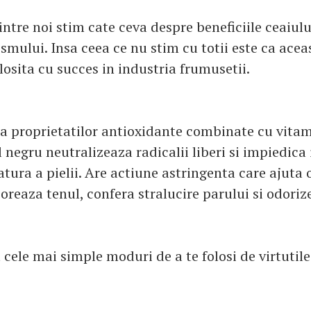
intre noi stim cate ceva despre beneficiile ceaiul
mului. Insa ceea ce nu stim cu totii este ca aceas
olosita cu succes in industria frumusetii.
ta proprietatilor antioxidante combinate cu vitam
l negru neutralizeaza radicalii liberi si impiedic
tura a pielii. Are actiune astringenta care ajuta 
vioreaza tenul, confera stralucire parului si odori
 cele mai simple moduri de a te folosi de virtutile