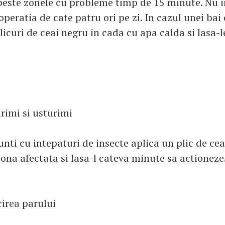
-l peste zonele cu probleme timp de 15 minute. Nu 
operatia de cate patru ori pe zi. In cazul unei bai
icuri de ceai negru in cada cu apa calda si lasa-
imi si usturimi
nti cu intepaturi de insecte aplica un plic de ce
zona afectata si lasa-l cateva minute sa actioneze
cirea parului