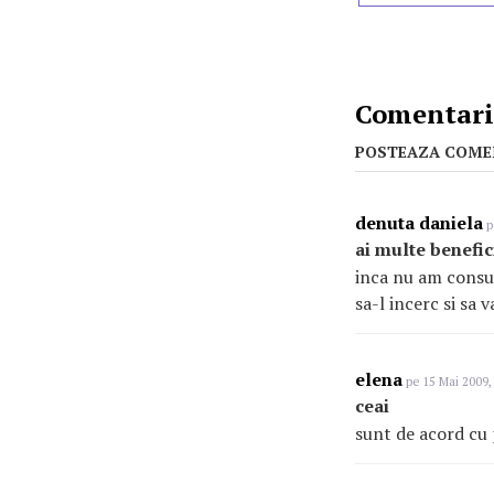
Comentarii
POSTEAZA COME
denuta daniela
p
ai multe benefic
inca nu am consum
sa-l incerc si sa 
elena
pe 15 Mai 2009,
ceai
sunt de acord cu 