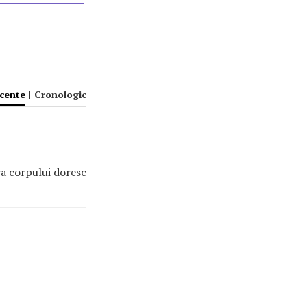
ecente
|
Cronologic
ra corpului doresc