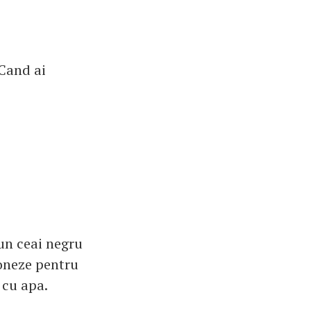
 Cand ai
 un ceai negru
ioneze pentru
 cu apa.