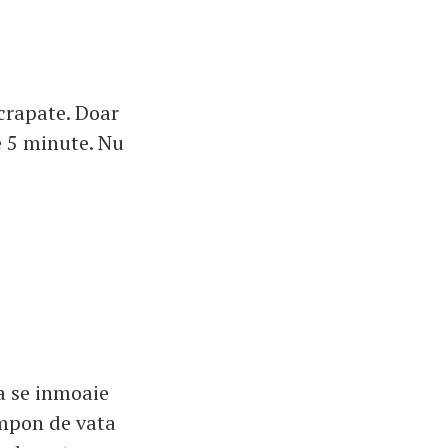
 crapate. Doar
e 5 minute. Nu
sa se inmoaie
ampon de vata