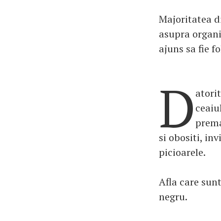
Majoritatea d
asupra organis
ajuns sa fie f
D
atori
ceaiu
prema
si obositi, in
picioarele.
Afla care sunt
negru.