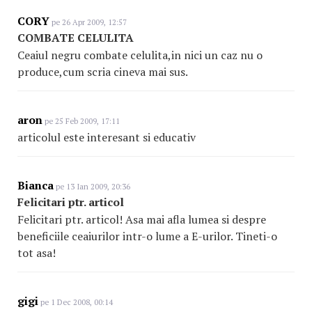
CORY
pe 26 Apr 2009, 12:57
COMBATE CELULITA
Ceaiul negru combate celulita,in nici un caz nu o
produce,cum scria cineva mai sus.
aron
pe 25 Feb 2009, 17:11
articolul este interesant si educativ
Bianca
pe 13 Ian 2009, 20:36
Felicitari ptr. articol
Felicitari ptr. articol! Asa mai afla lumea si despre
beneficiile ceaiurilor intr-o lume a E-urilor. Tineti-o
tot asa!
gigi
pe 1 Dec 2008, 00:14