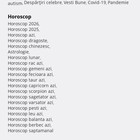
Despărţiri celebre
Vesti Bune
Covid-19
Pandemie
autism
,
,
,
,
Horoscop
Horoscop 2026
,
Horoscop 2025
,
Horoscop azi
,
Horoscop dragoste
,
Horoscop chinezesc
,
Astrologie
,
Horoscop lunar
,
Horoscop rac azi
,
Horoscop gemeni azi
,
Horoscop fecioara azi
,
Horoscop taur azi
,
Horoscop capricorn azi
,
Horoscop scorpion azi
,
Horoscop sagetator azi
,
Horoscop varsator azi
,
Horoscop pesti azi
,
Horoscop leu azi
,
Horoscop balanta azi
,
Horoscop berbec azi
,
Horoscop saptamanal