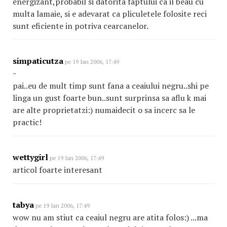
energizant,probabil si datorita faptului ca il beau cu
multa lamaie, si e adevarat ca pliculetele folosite reci
sunt eficiente in potriva cearcanelor.
simpaticutza
pe 19 Ian 2006, 17:49
-
pai..eu de mult timp sunt fana a ceaiului negru..shi pe
linga un gust foarte bun..sunt surprinsa sa aflu k mai
are alte proprietatzi:) numaidecit o sa incerc sa le
practic!
wettygirl
pe 19 Ian 2006, 17:49
articol foarte interesant
tabya
pe 19 Ian 2006, 17:49
wow nu am stiut ca ceaiul negru are atita folos:) ...ma