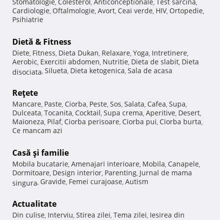
Stomatologie
Colesterol
Anticonceptionale
Test sarcina
,
,
,
,
Cardiologie
Oftalmologie
Avort
Ceai verde
HIV
Ortopedie
,
,
,
,
,
,
Psihiatrie
Dietă & Fitness
Diete
Fitness
Dieta Dukan
Relaxare
Yoga
Intretinere
,
,
,
,
,
,
Aerobic
Exercitii abdomen
Nutritie
Dieta de slabit
Dieta
,
,
,
,
Silueta
Dieta ketogenica
Sala de acasa
disociata
,
,
,
Reţete
Mancare
Paste
Ciorba
Peste
Sos
Salata
Cafea
Supa
,
,
,
,
,
,
,
,
Dulceata
Tocanita
Cocktail
Supa crema
Aperitive
Desert
,
,
,
,
,
,
Maioneza
Pilaf
Ciorba perisoare
Ciorba pui
Ciorba burta
,
,
,
,
,
Ce mancam azi
Casă şi familie
Mobila bucatarie
Amenajari interioare
Mobila
Canapele
,
,
,
,
Dormitoare
Design interior
Parenting
Jurnal de mama
,
,
,
Gravide
Femei curajoase
Autism
singura
,
,
,
Actualitate
Din culise
Interviu
Stirea zilei
Tema zilei
Iesirea din
,
,
,
,