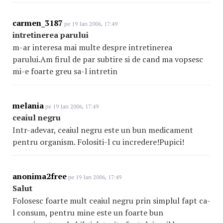
carmen_3187
pe 19 Ian 2006, 17:49
intretinerea parului
m-ar interesa mai multe despre intretinerea
parului.Am firul de par subtire si de cand ma vopsesc
mi-e foarte greu sa-l intretin
melania
pe 19 Ian 2006, 17:49
ceaiul negru
Intr-adevar, ceaiul negru este un bun medicament
pentru organism. Folositi-l cu incredere!Pupici!
anonima2free
pe 19 Ian 2006, 17:49
Salut
Folosesc foarte mult ceaiul negru prin simplul fapt ca-
l consum, pentru mine este un foarte bun