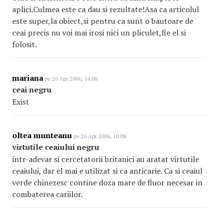
aplici.Culmea este ca dau si rezultate!Asa ca articolul
este super,la obiect,si pentru ca sunt o bautoare de
ceai precis nu voi mai irosi nici un pliculet,fie el si
folosit.
mariana
pe 26 Apr 2006, 14:08
ceai negru
Exist
oltea munteanu
pe 26 Apr 2006, 10:08
virtutile ceaiului negru
intr-adevar si cercetatorii britanici au aratat virtutile
ceaiului, dar el mai e utilizat si ca anticarie. Ca si ceaiul
verde chinezesc contine doza mare de fluor necesar in
combaterea cariilor.