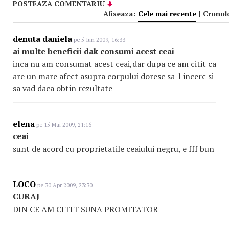
POSTEAZA COMENTARIU
Afiseaza:
Cele mai recente
|
Cronol
denuta daniela
pe 5 Iun 2009, 16:33
ai multe beneficii dak consumi acest ceai
inca nu am consumat acest ceai,dar dupa ce am citit ca
are un mare afect asupra corpului doresc sa-l incerc si
sa vad daca obtin rezultate
elena
pe 15 Mai 2009, 21:16
ceai
sunt de acord cu proprietatile ceaiului negru, e fff bun
LOCO
pe 30 Apr 2009, 23:30
CURAJ
DIN CE AM CITIT SUNA PROMITATOR