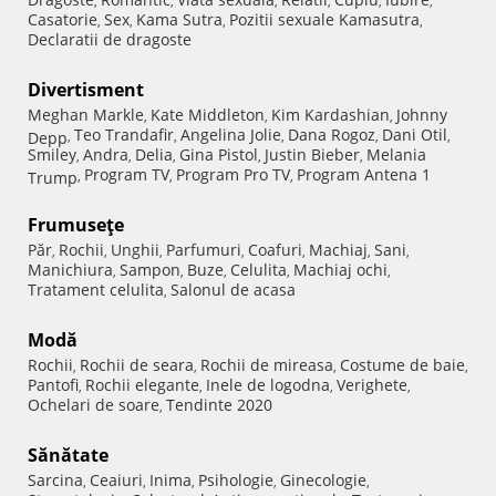
,
,
,
,
,
,
Casatorie
Sex
Kama Sutra
Pozitii sexuale Kamasutra
,
,
,
,
Declaratii de dragoste
Divertisment
Meghan Markle
Kate Middleton
Kim Kardashian
Johnny
,
,
,
Teo Trandafir
Angelina Jolie
Dana Rogoz
Dani Otil
Depp
,
,
,
,
,
Smiley
Andra
Delia
Gina Pistol
Justin Bieber
Melania
,
,
,
,
,
Program TV
Program Pro TV
Program Antena 1
Trump
,
,
,
Frumuseţe
Păr
Rochii
Unghii
Parfumuri
Coafuri
Machiaj
Sani
,
,
,
,
,
,
,
Manichiura
Sampon
Buze
Celulita
Machiaj ochi
,
,
,
,
,
Tratament celulita
Salonul de acasa
,
Modă
Rochii
Rochii de seara
Rochii de mireasa
Costume de baie
,
,
,
,
Pantofi
Rochii elegante
Inele de logodna
Verighete
,
,
,
,
Ochelari de soare
Tendinte 2020
,
Sănătate
Sarcina
Ceaiuri
Inima
Psihologie
Ginecologie
,
,
,
,
,