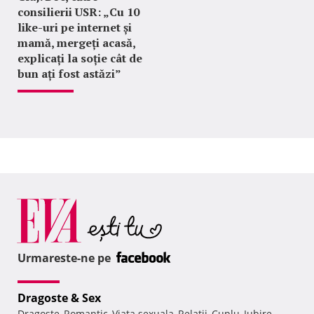
consilierii USR: „Cu 10
like-uri pe internet și
mamă, mergeți acasă,
explicați la soție cât de
bun ați fost astăzi”
Urmareste-ne pe
Dragoste & Sex
Dragoste
Romantic
Viata sexuala
Relatii
Cuplu
Iubire