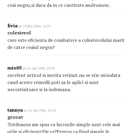
ceai negru,si daca da in ce cantitate.multumesc.
livia
pe 14 Mai 2006, 14:19
colesterol
care este eficienta de combatere a colesterolului marit
de catre ceaiul negru?
mio05
pe 26 Apr 2006, 20:58
excelent articol si merita retinut.nu se stie niciodata
cand aceste remedii poti sa le aplici si sunt
necostisitoare si la indemana.
tannya
pe 26 Apr 2006, 16:18
grozav
Totdeauna am spus ca lucrurile simple sunt cele mai
utile si eficiente!De ce?Pentru ca fiind simple le