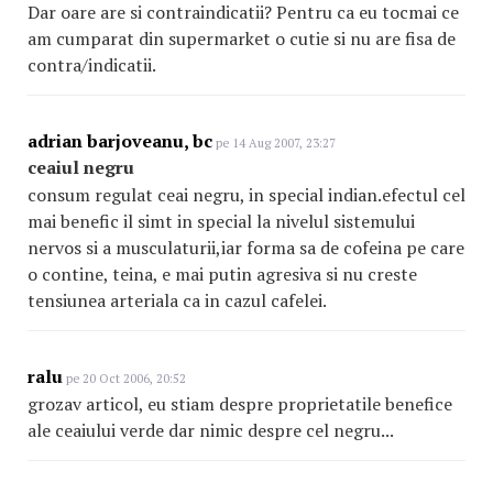
Dar oare are si contraindicatii? Pentru ca eu tocmai ce
am cumparat din supermarket o cutie si nu are fisa de
contra/indicatii.
adrian barjoveanu, bc
pe 14 Aug 2007, 23:27
ceaiul negru
consum regulat ceai negru, in special indian.efectul cel
mai benefic il simt in special la nivelul sistemului
nervos si a musculaturii,iar forma sa de cofeina pe care
o contine, teina, e mai putin agresiva si nu creste
tensiunea arteriala ca in cazul cafelei.
ralu
pe 20 Oct 2006, 20:52
grozav articol, eu stiam despre proprietatile benefice
ale ceaiului verde dar nimic despre cel negru...