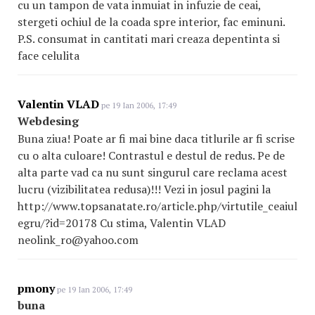
cu un tampon de vata inmuiat in infuzie de ceai,
stergeti ochiul de la coada spre interior, fac eminuni.
P.S. consumat in cantitati mari creaza depentinta si
face celulita
Valentin VLAD
pe 19 Ian 2006, 17:49
Webdesing
Buna ziua! Poate ar fi mai bine daca titlurile ar fi scrise
cu o alta culoare! Contrastul e destul de redus. Pe de
alta parte vad ca nu sunt singurul care reclama acest
lucru (vizibilitatea redusa)!!! Vezi in josul pagini la
http://www.topsanatate.ro/article.php/virtutile_ceaiului_
egru
/?id=20178 Cu stima, Valentin VLAD
neolink_ro@yahoo.com
pmony
pe 19 Ian 2006, 17:49
buna