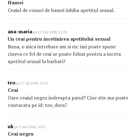
Hamei
Ceaiul de conuri de hamei inhiba apetitul sexual.
ana-maria
pe 15 Sep 2008, 21:28
Un ceai pentru incetinirea apetitului sexual
Buna, o mica intrebare am si eu: imi poate spune
cineva ce fel de ceai se poate folosi pentru a inceta
apetitul sexual la barbati?
teo
pe 27 Iul 2008, 16:52
Ceai
Oare ceaiul negru indreapta parul? Cine stie ma poate
contacata pe id: teo_dora7
uk
pe 9 Iun 2008, 16:51
Ceai negru