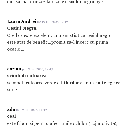
duc sa ma bronzez la razele ceaiului negru.bye
Laura Andrei
pe 19 Ian 2006, 17:49
Ceaiul Negru
Cred ca este excelent....nu am stiut ca ceaiul negru
este atat de benefic...promit sa-l incerc cu prima
ocazie ....
corina
pe 19 Ian 2006, 17:49
scimbati culoarea
scimbati culoarea verde a titlurilor ca nu se intelege ce
scrie
ada
pe 19 Ian 2006, 17:49
ceai
este f. bun si pentru afectiunile ochilor (cojunctivita),