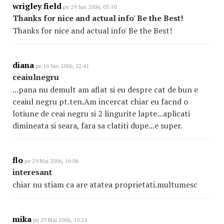
wrigley field
pe 29 Iun 2006, 05:10
Thanks for nice and actual info' Be the Best!
Thanks for nice and actual info' Be the Best!
diana
pe 16 Iun 2006, 22:41
ceaiulnegru
...pana nu demult am aflat si eu despre cat de bun e
ceaiul negru pt.ten.Am incercat chiar eu facnd o
lotiune de ceai negru si 2 lingurite lapte...aplicati
dimineata si seara, fara sa clatiti dupe...e super.
flo
pe 29 Mai 2006, 16:06
interesant
chiar nu stiam ca are atatea proprietati.multumesc
mika
pe 29 Mai 2006, 10:24