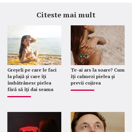
Citeste mai mult
Greșeli pe care le faci
Te-ai ars la soare? Cum
la plajă și care îți
îți calmezi pielea și
îmbătrânesc pielea
previi cojirea
fără să îți dai seama