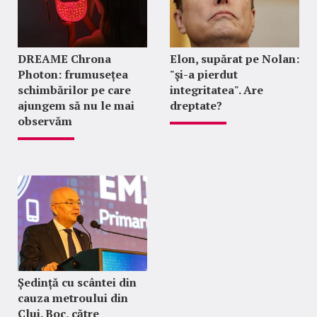
DREAME Chrona
Elon, supărat pe Nolan:
Photon: frumusețea
"şi-a pierdut
schimbărilor pe care
integritatea". Are
ajungem să nu le mai
dreptate?
observăm
Ședință cu scântei din
cauza metroului din
Cluj. Boc, către