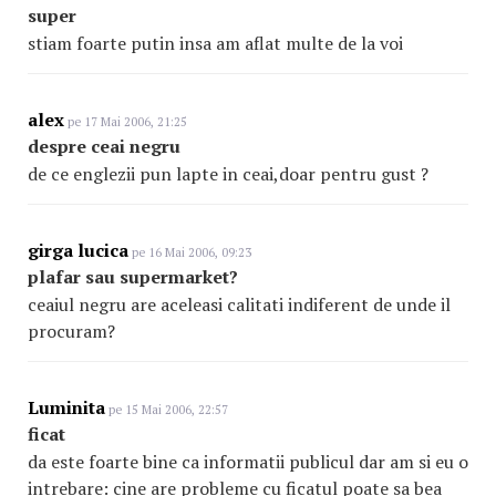
super
stiam foarte putin insa am aflat multe de la voi
alex
pe 17 Mai 2006, 21:25
despre ceai negru
de ce englezii pun lapte in ceai,doar pentru gust ?
girga lucica
pe 16 Mai 2006, 09:23
plafar sau supermarket?
ceaiul negru are aceleasi calitati indiferent de unde il
procuram?
Luminita
pe 15 Mai 2006, 22:57
ficat
da este foarte bine ca informatii publicul dar am si eu o
intrebare: cine are probleme cu ficatul poate sa bea