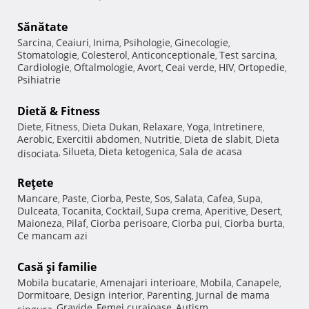
Sănătate
Sarcina
Ceaiuri
Inima
Psihologie
Ginecologie
,
,
,
,
,
Stomatologie
Colesterol
Anticonceptionale
Test sarcina
,
,
,
,
Cardiologie
Oftalmologie
Avort
Ceai verde
HIV
Ortopedie
,
,
,
,
,
,
Psihiatrie
Dietă & Fitness
Diete
Fitness
Dieta Dukan
Relaxare
Yoga
Intretinere
,
,
,
,
,
,
Aerobic
Exercitii abdomen
Nutritie
Dieta de slabit
Dieta
,
,
,
,
Silueta
Dieta ketogenica
Sala de acasa
disociata
,
,
,
Reţete
Mancare
Paste
Ciorba
Peste
Sos
Salata
Cafea
Supa
,
,
,
,
,
,
,
,
Dulceata
Tocanita
Cocktail
Supa crema
Aperitive
Desert
,
,
,
,
,
,
Maioneza
Pilaf
Ciorba perisoare
Ciorba pui
Ciorba burta
,
,
,
,
,
Ce mancam azi
Casă şi familie
Mobila bucatarie
Amenajari interioare
Mobila
Canapele
,
,
,
,
Dormitoare
Design interior
Parenting
Jurnal de mama
,
,
,
Gravide
Femei curajoase
Autism
singura
,
,
,