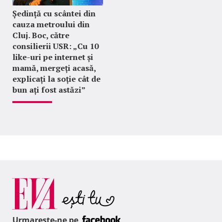
Ședință cu scântei din
cauza metroului din
Cluj. Boc, către
consilierii USR: „Cu 10
like-uri pe internet și
mamă, mergeți acasă,
explicați la soție cât de
bun ați fost astăzi”
Urmareste-ne pe