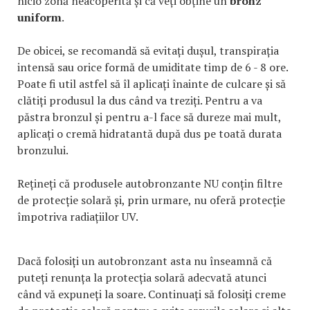
nicio zonă neacoperită și că veți obține un
bronz
uniform
.
De obicei, se recomandă să evitați dușul, transpirația
intensă sau orice formă de umiditate timp de 6 - 8 ore.
Poate fi util astfel să îl aplicați înainte de culcare și să
clătiți produsul la dus când va treziți. Pentru a va
păstra bronzul și pentru a-l face să dureze mai mult,
aplicați o cremă hidratantă după dus pe toată durata
bronzului.
Rețineți că produsele autobronzante NU conțin filtre
de protecție solară și, prin urmare, nu oferă protecție
împotriva radiațiilor UV.
Dacă folosiți un autobronzant asta nu înseamnă că
puteți renunța la protecția solară adecvată atunci
când vă expuneți la soare. Continuați să folosiți creme