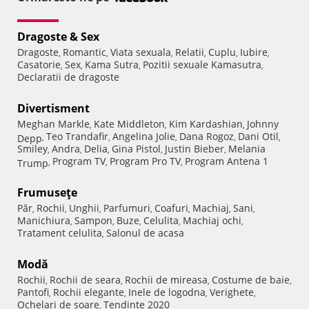
Dragoste & Sex
Dragoste
Romantic
Viata sexuala
Relatii
Cuplu
Iubire
,
,
,
,
,
,
Casatorie
Sex
Kama Sutra
Pozitii sexuale Kamasutra
,
,
,
,
Declaratii de dragoste
Divertisment
Meghan Markle
Kate Middleton
Kim Kardashian
Johnny
,
,
,
Teo Trandafir
Angelina Jolie
Dana Rogoz
Dani Otil
Depp
,
,
,
,
,
Smiley
Andra
Delia
Gina Pistol
Justin Bieber
Melania
,
,
,
,
,
Program TV
Program Pro TV
Program Antena 1
Trump
,
,
,
Frumuseţe
Păr
Rochii
Unghii
Parfumuri
Coafuri
Machiaj
Sani
,
,
,
,
,
,
,
Manichiura
Sampon
Buze
Celulita
Machiaj ochi
,
,
,
,
,
Tratament celulita
Salonul de acasa
,
Modă
Rochii
Rochii de seara
Rochii de mireasa
Costume de baie
,
,
,
,
Pantofi
Rochii elegante
Inele de logodna
Verighete
,
,
,
,
Ochelari de soare
Tendinte 2020
,