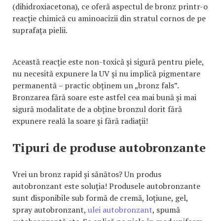
(dihidroxiacetona), ce oferă aspectul de bronz printr-o
reacție chimică cu aminoacizii din stratul cornos de pe
suprafața pielii.
Această reacție este non-toxică și sigură pentru piele,
nu necesită expunere la UV și nu implică pigmentare
permanentă – practic obținem un „bronz fals”.
Bronzarea fără soare este astfel cea mai bună și mai
sigură modalitate de a obține bronzul dorit fără
expunere reală la soare și fără radiații!
Tipuri de produse autobronzante
Vrei un bronz rapid și sănătos? Un produs
autobronzant este soluția! Produsele autobronzante
sunt disponibile sub formă de cremă, loțiune, gel,
spray autobronzant,
ulei autobronzant
, spumă