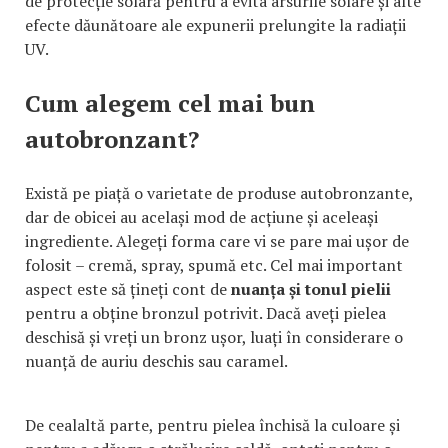
de protecție solară pentru a evita arsurile solare și alte
efecte dăunătoare ale expunerii prelungite la radiații
UV.
Cum alegem cel mai bun
autobronzant?
Există pe piață o varietate de produse autobronzante,
dar de obicei au același mod de acțiune și aceleași
ingrediente. Alegeți forma care vi se pare mai ușor de
folosit – cremă, spray, spumă etc. Cel mai important
aspect este să țineți cont de
nuanța și tonul pielii
pentru a obține bronzul potrivit. Dacă aveți pielea
deschisă și vreți un bronz ușor, luați în considerare o
nuanță de auriu deschis sau caramel.
De cealaltă parte, pentru pielea închisă la culoare și