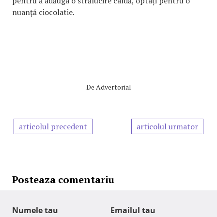
pentru a adăuga o strălucire caldă, optați pentru o
nuanță ciocolatie.
De
Advertorial
articolul precedent
articolul urmator
Posteaza comentariu
Numele tau
Emailul tau