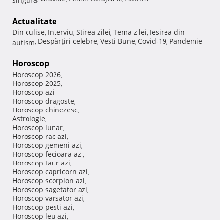
Actualitate
Din culise
Interviu
Stirea zilei
Tema zilei
Iesirea din
,
,
,
,
Despărţiri celebre
Vesti Bune
Covid-19
Pandemie
autism
,
,
,
,
Horoscop
Horoscop 2026
,
Horoscop 2025
,
Horoscop azi
,
Horoscop dragoste
,
Horoscop chinezesc
,
Astrologie
,
Horoscop lunar
,
Horoscop rac azi
,
Horoscop gemeni azi
,
Horoscop fecioara azi
,
Horoscop taur azi
,
Horoscop capricorn azi
,
Horoscop scorpion azi
,
Horoscop sagetator azi
,
Horoscop varsator azi
,
Horoscop pesti azi
,
Horoscop leu azi
,