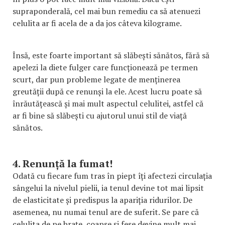
supraponderală, cel mai bun remediu ca să atenuezi
celulita ar fi acela de a da jos câteva kilograme.
Însă, este foarte important să slăbești sănătos, fără să
apelezi la diete fulger care funcționează pe termen
scurt, dar pun probleme legate de menținerea
greutății după ce renunși la ele. Acest lucru poate să
înrăutățească și mai mult aspectul celulitei, astfel că
ar fi bine să slăbești cu ajutorul unui stil de viață
sănătos.
4. Renunță la fumat!
Odată cu fiecare fum tras în piept îți afectezi circulația
sângelui la nivelul pielii, ia tenul devine tot mai lipsit
de elasticitate și predispus la apariția ridurilor. De
asemenea, nu numai tenul are de suferit. Se pare că
celulita de pe brațe, coapse și fese devine mult mai