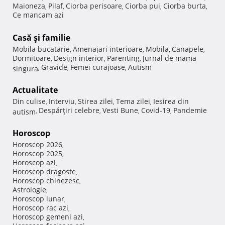
Maioneza
Pilaf
Ciorba perisoare
Ciorba pui
Ciorba burta
,
,
,
,
,
Ce mancam azi
Casă şi familie
Mobila bucatarie
Amenajari interioare
Mobila
Canapele
,
,
,
,
Dormitoare
Design interior
Parenting
Jurnal de mama
,
,
,
Gravide
Femei curajoase
Autism
singura
,
,
,
Actualitate
Din culise
Interviu
Stirea zilei
Tema zilei
Iesirea din
,
,
,
,
Despărţiri celebre
Vesti Bune
Covid-19
Pandemie
autism
,
,
,
,
Horoscop
Horoscop 2026
,
Horoscop 2025
,
Horoscop azi
,
Horoscop dragoste
,
Horoscop chinezesc
,
Astrologie
,
Horoscop lunar
,
Horoscop rac azi
,
Horoscop gemeni azi
,