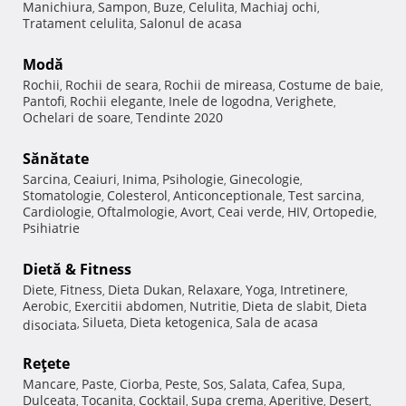
Manichiura
Sampon
Buze
Celulita
Machiaj ochi
,
,
,
,
,
Tratament celulita
Salonul de acasa
,
Modă
Rochii
Rochii de seara
Rochii de mireasa
Costume de baie
,
,
,
,
Pantofi
Rochii elegante
Inele de logodna
Verighete
,
,
,
,
Ochelari de soare
Tendinte 2020
,
Sănătate
Sarcina
Ceaiuri
Inima
Psihologie
Ginecologie
,
,
,
,
,
Stomatologie
Colesterol
Anticonceptionale
Test sarcina
,
,
,
,
Cardiologie
Oftalmologie
Avort
Ceai verde
HIV
Ortopedie
,
,
,
,
,
,
Psihiatrie
Dietă & Fitness
Diete
Fitness
Dieta Dukan
Relaxare
Yoga
Intretinere
,
,
,
,
,
,
Aerobic
Exercitii abdomen
Nutritie
Dieta de slabit
Dieta
,
,
,
,
Silueta
Dieta ketogenica
Sala de acasa
disociata
,
,
,
Reţete
Mancare
Paste
Ciorba
Peste
Sos
Salata
Cafea
Supa
,
,
,
,
,
,
,
,
Dulceata
Tocanita
Cocktail
Supa crema
Aperitive
Desert
,
,
,
,
,
,