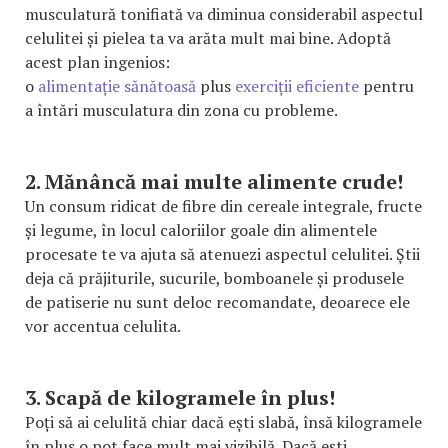
musculatură tonifiată va diminua considerabil aspectul
celulitei și pielea ta va arăta mult mai bine. Adoptă
acest plan ingenios:
o
alimentație sănătoasă
plus
exerciții eficiente
pentru
a întări musculatura din zona cu probleme.
2. Mănâncă mai multe alimente crude!
Un consum ridicat de fibre din cereale integrale, fructe
și legume, în locul caloriilor goale din alimentele
procesate te va ajuta să atenuezi aspectul celulitei. Știi
deja că prăjiturile, sucurile, bomboanele și produsele
de patiserie nu sunt deloc recomandate, deoarece ele
vor accentua celulita.
3. Scapă de kilogramele în plus!
Poți să ai celulită chiar dacă ești slabă, însă kilogramele
în plus o pot face mult mai vizibilă. Dacă ești