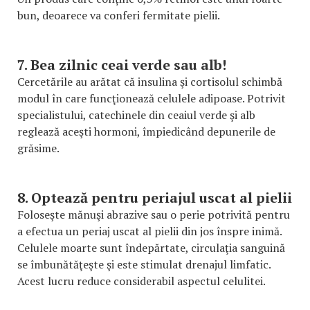
bun, deoarece va conferi fermitate pielii.
7. Bea zilnic ceai verde sau alb!
Cercetările au arătat că insulina şi cortisolul schimbă
modul în care funcţionează celulele adipoase. Potrivit
specialistului, catechinele din ceaiul verde şi alb
reglează aceşti hormoni, împiedicând depunerile de
grăsime.
8. Optează pentru periajul uscat al pielii
Foloseşte mănuşi abrazive sau o perie potrivită pentru
a efectua un periaj uscat al pielii din jos înspre inimă.
Celulele moarte sunt îndepărtate, circulaţia sanguină
se îmbunătăţeşte şi este stimulat drenajul limfatic.
Acest lucru reduce considerabil aspectul celulitei.