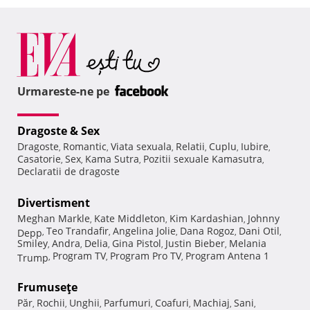
Urmareste-ne pe
Dragoste & Sex
Dragoste
Romantic
Viata sexuala
Relatii
Cuplu
Iubire
,
,
,
,
,
,
Casatorie
Sex
Kama Sutra
Pozitii sexuale Kamasutra
,
,
,
,
Declaratii de dragoste
Divertisment
Meghan Markle
Kate Middleton
Kim Kardashian
Johnny
,
,
,
Teo Trandafir
Angelina Jolie
Dana Rogoz
Dani Otil
Depp
,
,
,
,
,
Smiley
Andra
Delia
Gina Pistol
Justin Bieber
Melania
,
,
,
,
,
Program TV
Program Pro TV
Program Antena 1
Trump
,
,
,
Frumuseţe
Păr
Rochii
Unghii
Parfumuri
Coafuri
Machiaj
Sani
,
,
,
,
,
,
,