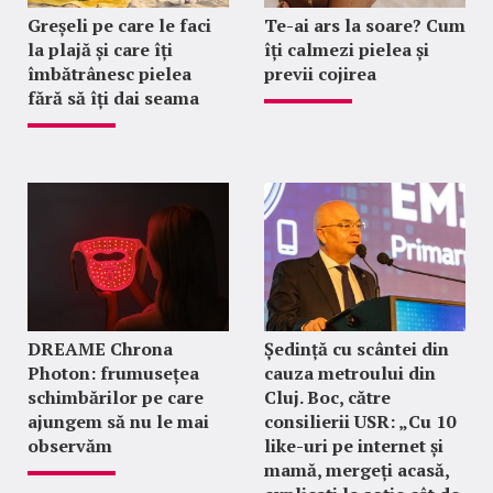
Greșeli pe care le faci
Te-ai ars la soare? Cum
la plajă și care îți
îți calmezi pielea și
îmbătrânesc pielea
previi cojirea
fără să îți dai seama
DREAME Chrona
Ședință cu scântei din
Photon: frumusețea
cauza metroului din
schimbărilor pe care
Cluj. Boc, către
ajungem să nu le mai
consilierii USR: „Cu 10
observăm
like-uri pe internet și
mamă, mergeți acasă,