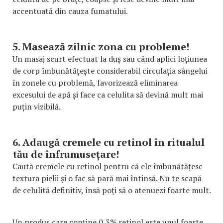
accentuată din cauza fumatului.
5. Masează zilnic zona cu probleme!
Un masaj scurt efectuat la duș sau când aplici loțiunea
de corp îmbunătățește considerabil circulația sângelui
în zonele cu problemă, favorizează eliminarea
excesului de apă și face ca celulita să devină mult mai
puțin vizibilă.
6. Adaugă cremele cu retinol în ritualul
tău de înfrumusețare!
Caută cremele cu retinol pentru că ele îmbunătățesc
textura pielii și o fac să pară mai întinsă. Nu te scapă
de celulită definitiv, însă poți să o atenuezi foarte mult.
Un produs care conține 0,3% retinol este unul foarte