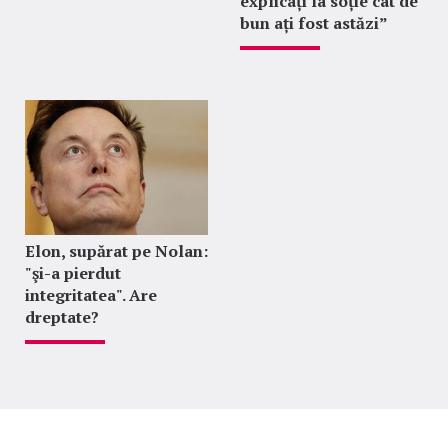
explicați la soție cât de
bun ați fost astăzi”
Elon, supărat pe Nolan:
"şi-a pierdut
integritatea". Are
dreptate?