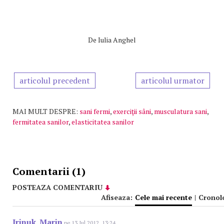
De
Iulia Anghel
articolul precedent
articolul urmator
MAI MULT DESPRE:
sani fermi
,
exerciţii sâni
,
musculatura sani
,
fermitatea sanilor
,
elasticitatea sanilor
Comentarii (1)
POSTEAZA COMENTARIU
Afiseaza:
Cele mai recente
|
Cronol
Irinuk_Marin
pe 13 Iul 2012, 13:24