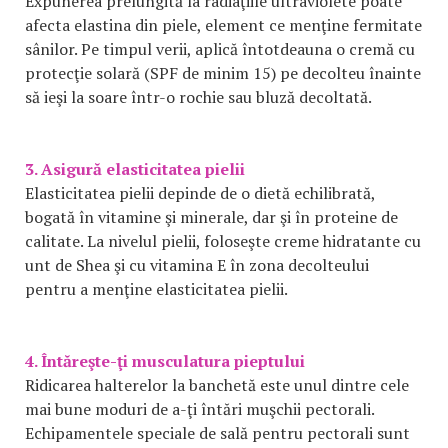
Expunerea prelungită la radiaţiile ultraviolete poate
afecta elastina din piele, element ce menţine fermitate
sânilor. Pe timpul verii, aplică întotdeauna o cremă cu
protecţie solară (SPF de minim 15) pe decolteu înainte
să ieşi la soare într-o rochie sau bluză decoltată.
3. Asigură elasticitatea pielii
Elasticitatea pielii depinde de o dietă echilibrată,
bogată în vitamine şi minerale, dar şi în proteine de
calitate. La nivelul pielii, foloseşte creme hidratante cu
unt de Shea şi cu vitamina E în zona decolteului
pentru a menţine elasticitatea pielii.
4. Întăreşte-ţi musculatura pieptului
Ridicarea halterelor la banchetă este unul dintre cele
mai bune moduri de a-ţi întări muşchii pectorali.
Echipamentele speciale de sală pentru pectorali sunt