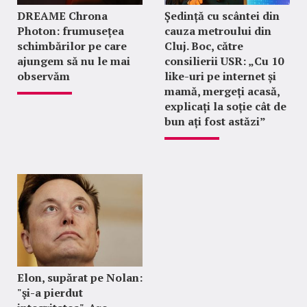
DREAME Chrona
Ședință cu scântei din
Photon: frumusețea
cauza metroului din
schimbărilor pe care
Cluj. Boc, către
ajungem să nu le mai
consilierii USR: „Cu 10
observăm
like-uri pe internet și
mamă, mergeți acasă,
explicați la soție cât de
bun ați fost astăzi”
Elon, supărat pe Nolan:
"şi-a pierdut