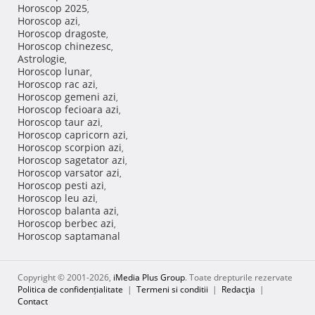
Horoscop 2025
,
Horoscop azi
,
Horoscop dragoste
,
Horoscop chinezesc
,
Astrologie
,
Horoscop lunar
,
Horoscop rac azi
,
Horoscop gemeni azi
,
Horoscop fecioara azi
,
Horoscop taur azi
,
Horoscop capricorn azi
,
Horoscop scorpion azi
,
Horoscop sagetator azi
,
Horoscop varsator azi
,
Horoscop pesti azi
,
Horoscop leu azi
,
Horoscop balanta azi
,
Horoscop berbec azi
,
Horoscop saptamanal
Copyright © 2001-2026,
iMedia Plus Group
. Toate drepturile rezervate
Politica de confidențialitate
|
Termeni si conditii
|
Redacţia
|
Contact