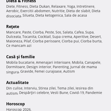
Dietă & Fitness
Diete
Fitness
Dieta Dukan
Relaxare
Yoga
Intretinere
,
,
,
,
,
,
Aerobic
Exercitii abdomen
Nutritie
Dieta de slabit
Dieta
,
,
,
,
Silueta
Dieta ketogenica
Sala de acasa
disociata
,
,
,
Reţete
Mancare
Paste
Ciorba
Peste
Sos
Salata
Cafea
Supa
,
,
,
,
,
,
,
,
Dulceata
Tocanita
Cocktail
Supa crema
Aperitive
Desert
,
,
,
,
,
,
Maioneza
Pilaf
Ciorba perisoare
Ciorba pui
Ciorba burta
,
,
,
,
,
Ce mancam azi
Casă şi familie
Mobila bucatarie
Amenajari interioare
Mobila
Canapele
,
,
,
,
Dormitoare
Design interior
Parenting
Jurnal de mama
,
,
,
Gravide
Femei curajoase
Autism
singura
,
,
,
Actualitate
Din culise
Interviu
Stirea zilei
Tema zilei
Iesirea din
,
,
,
,
Despărţiri celebre
Vesti Bune
Covid-19
Pandemie
autism
,
,
,
,
Horoscop
Horoscop 2026
,