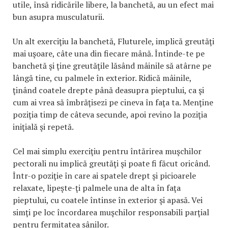
utile, însă ridicările libere, la banchetă, au un efect mai
bun asupra musculaturii.
Un alt exerciţiu la banchetă, Fluturele, implică greutăţi
mai uşoare, câte una din fiecare mână. Întinde-te pe
banchetă şi ţine greutăţile lăsând mâinile să atârne pe
lângă tine, cu palmele în exterior. Ridică mâinile,
ţinând coatele drepte până deasupra pieptului, ca şi
cum ai vrea să îmbrăţisezi pe cineva în faţa ta. Menţine
poziţia timp de câteva secunde, apoi revino la poziţia
iniţială şi repetă.
Cel mai simplu exerciţiu pentru întărirea muşchilor
pectorali nu implică greutăţi şi poate fi făcut oricând.
Într-o poziţie în care ai spatele drept şi picioarele
relaxate, lipeşte-ţi palmele una de alta în faţa
pieptului, cu coatele întinse în exterior şi apasă. Vei
simţi pe loc încordarea muşchilor responsabili parţial
pentru fermitatea sânilor.