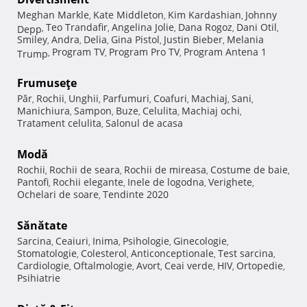
Meghan Markle
Kate Middleton
Kim Kardashian
Johnny
,
,
,
Teo Trandafir
Angelina Jolie
Dana Rogoz
Dani Otil
Depp
,
,
,
,
,
Smiley
Andra
Delia
Gina Pistol
Justin Bieber
Melania
,
,
,
,
,
Program TV
Program Pro TV
Program Antena 1
Trump
,
,
,
Frumuseţe
Păr
Rochii
Unghii
Parfumuri
Coafuri
Machiaj
Sani
,
,
,
,
,
,
,
Manichiura
Sampon
Buze
Celulita
Machiaj ochi
,
,
,
,
,
Tratament celulita
Salonul de acasa
,
Modă
Rochii
Rochii de seara
Rochii de mireasa
Costume de baie
,
,
,
,
Pantofi
Rochii elegante
Inele de logodna
Verighete
,
,
,
,
Ochelari de soare
Tendinte 2020
,
Sănătate
Sarcina
Ceaiuri
Inima
Psihologie
Ginecologie
,
,
,
,
,
Stomatologie
Colesterol
Anticonceptionale
Test sarcina
,
,
,
,
Cardiologie
Oftalmologie
Avort
Ceai verde
HIV
Ortopedie
,
,
,
,
,
,
Psihiatrie