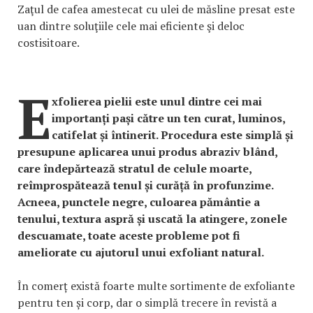
Zaţul de cafea amestecat cu ulei de măsline presat este
uan dintre soluţiile cele mai eficiente şi deloc
costisitoare.
E
xfolierea pielii este unul dintre cei mai
importanți pași către un ten curat, luminos,
catifelat și întinerit. Procedura este simplă și
presupune aplicarea unui produs abraziv blând,
care îndepărtează stratul de celule moarte,
reîmprospătează tenul și curăță în profunzime.
Acneea, punctele negre, culoarea pământie a
tenului, textura aspră și uscată la atingere, zonele
descuamate, toate aceste probleme pot fi
ameliorate cu ajutorul unui exfoliant natural.
În comerț există foarte multe sortimente de exfoliante
pentru ten și corp, dar o simplă trecere în revistă a