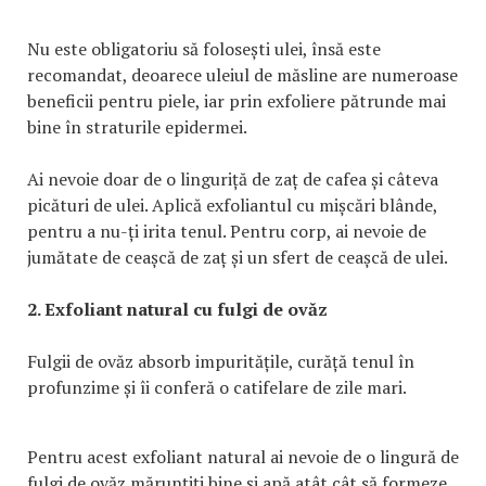
Nu este obligatoriu să folosești ulei, însă este
recomandat, deoarece uleiul de măsline are numeroase
beneficii pentru piele, iar prin exfoliere pătrunde mai
bine în straturile epidermei.
Ai nevoie doar de o linguriță de zaț de cafea și câteva
picături de ulei. Aplică exfoliantul cu mișcări blânde,
pentru a nu-ți irita tenul. Pentru corp, ai nevoie de
jumătate de ceașcă de zaț și un sfert de ceașcă de ulei.
2. Exfoliant natural cu fulgi de ovăz
Fulgii de ovăz absorb impuritățile, curăță tenul în
profunzime și îi conferă o catifelare de zile mari.
Pentru acest exfoliant natural ai nevoie de o lingură de
fulgi de ovăz mărunțiți bine și apă atât cât să formeze