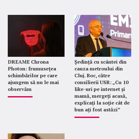
DREAME Chrona
Ședință cu scântei din
Photon: frumusețea
cauza metroului din
schimbărilor pe care
Cluj. Boc, către
ajungem să nu le mai
consilierii USR: „Cu 10
observăm
like-uri pe internet și
mamă, mergeți acasă,
explicați la soție cât de
bun ați fost astăzi”