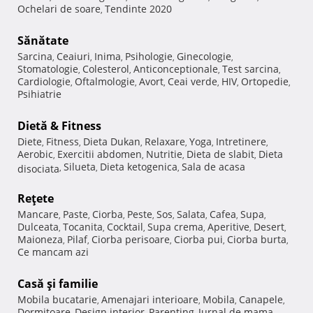
Ochelari de soare
Tendinte 2020
,
Sănătate
Sarcina
Ceaiuri
Inima
Psihologie
Ginecologie
,
,
,
,
,
Stomatologie
Colesterol
Anticonceptionale
Test sarcina
,
,
,
,
Cardiologie
Oftalmologie
Avort
Ceai verde
HIV
Ortopedie
,
,
,
,
,
,
Psihiatrie
Dietă & Fitness
Diete
Fitness
Dieta Dukan
Relaxare
Yoga
Intretinere
,
,
,
,
,
,
Aerobic
Exercitii abdomen
Nutritie
Dieta de slabit
Dieta
,
,
,
,
Silueta
Dieta ketogenica
Sala de acasa
disociata
,
,
,
Reţete
Mancare
Paste
Ciorba
Peste
Sos
Salata
Cafea
Supa
,
,
,
,
,
,
,
,
Dulceata
Tocanita
Cocktail
Supa crema
Aperitive
Desert
,
,
,
,
,
,
Maioneza
Pilaf
Ciorba perisoare
Ciorba pui
Ciorba burta
,
,
,
,
,
Ce mancam azi
Casă şi familie
Mobila bucatarie
Amenajari interioare
Mobila
Canapele
,
,
,
,
Dormitoare
Design interior
Parenting
Jurnal de mama
,
,
,