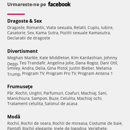
Urmareste-ne pe
Dragoste & Sex
Dragoste
Romantic
Viata sexuala
Relatii
Cuplu
Iubire
,
,
,
,
,
,
Casatorie
Sex
Kama Sutra
Pozitii sexuale Kamasutra
,
,
,
,
Declaratii de dragoste
Divertisment
Meghan Markle
Kate Middleton
Kim Kardashian
Johnny
,
,
,
Teo Trandafir
Angelina Jolie
Dana Rogoz
Dani Otil
Depp
,
,
,
,
,
Smiley
Andra
Delia
Gina Pistol
Justin Bieber
Melania
,
,
,
,
,
Program TV
Program Pro TV
Program Antena 1
Trump
,
,
,
Frumuseţe
Păr
Rochii
Unghii
Parfumuri
Coafuri
Machiaj
Sani
,
,
,
,
,
,
,
Manichiura
Sampon
Buze
Celulita
Machiaj ochi
,
,
,
,
,
Tratament celulita
Salonul de acasa
,
Modă
Rochii
Rochii de seara
Rochii de mireasa
Costume de baie
,
,
,
,
Pantofi
Rochii elegante
Inele de logodna
Verighete
,
,
,
,