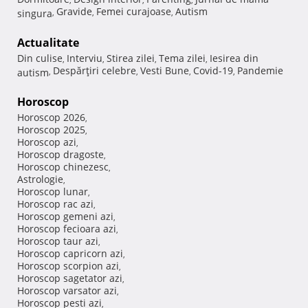
Gravide
Femei curajoase
Autism
singura
,
,
,
Actualitate
Din culise
Interviu
Stirea zilei
Tema zilei
Iesirea din
,
,
,
,
Despărţiri celebre
Vesti Bune
Covid-19
Pandemie
autism
,
,
,
,
Horoscop
Horoscop 2026
,
Horoscop 2025
,
Horoscop azi
,
Horoscop dragoste
,
Horoscop chinezesc
,
Astrologie
,
Horoscop lunar
,
Horoscop rac azi
,
Horoscop gemeni azi
,
Horoscop fecioara azi
,
Horoscop taur azi
,
Horoscop capricorn azi
,
Horoscop scorpion azi
,
Horoscop sagetator azi
,
Horoscop varsator azi
,
Horoscop pesti azi
,