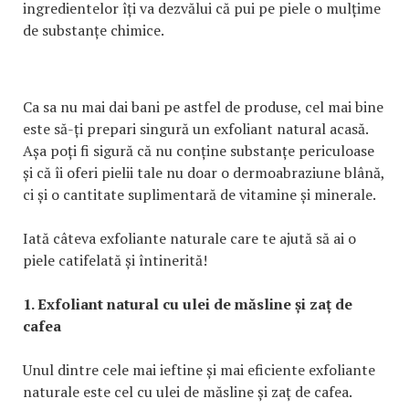
ingredientelor îți va dezvălui că pui pe piele o mulțime
de substanțe chimice.
Ca sa nu mai dai bani pe astfel de produse, cel mai bine
este să-ți prepari singură un exfoliant natural acasă.
Așa poți fi sigură că nu conține substanțe periculoase
și că îi oferi pielii tale nu doar o dermoabraziune blână,
ci și o cantitate suplimentară de vitamine și minerale.
Iată câteva exfoliante naturale care te ajută să ai o
piele catifelată și întinerită!
1. Exfoliant natural cu ulei de măsline și zaț de
cafea
Unul dintre cele mai ieftine și mai eficiente exfoliante
naturale este cel cu ulei de măsline și zaț de cafea.