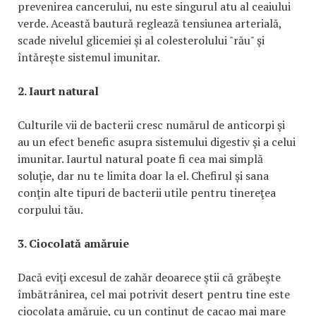
prevenirea cancerului, nu este singurul atu al ceaiului
verde. Această bautură reglează tensiunea arterială,
scade nivelul glicemiei şi al colesterolului "rău" şi
întăreşte sistemul imunitar.
2. Iaurt natural
Culturile vii de bacterii cresc numărul de anticorpi şi
au un efect benefic asupra sistemului digestiv şi a celui
imunitar. Iaurtul natural poate fi cea mai simplă
soluţie, dar nu te limita doar la el. Chefirul şi sana
conţin alte tipuri de bacterii utile pentru tinereţea
corpului tău.
3. Ciocolată amăruie
Dacă eviţi excesul de zahăr deoarece ştii că grăbeşte
îmbătrânirea, cel mai potrivit desert pentru tine este
ciocolata amăruie, cu un conţinut de cacao mai mare