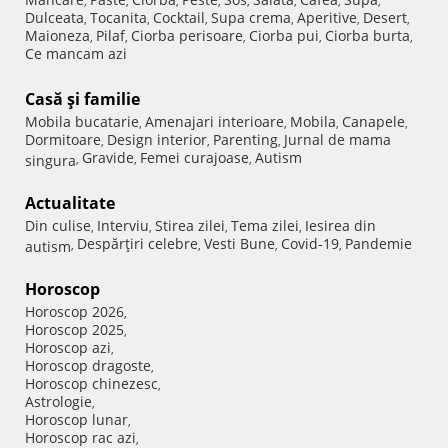
,
,
,
,
,
,
,
,
Dulceata
Tocanita
Cocktail
Supa crema
Aperitive
Desert
,
,
,
,
,
,
Maioneza
Pilaf
Ciorba perisoare
Ciorba pui
Ciorba burta
,
,
,
,
,
Ce mancam azi
Casă şi familie
Mobila bucatarie
Amenajari interioare
Mobila
Canapele
,
,
,
,
Dormitoare
Design interior
Parenting
Jurnal de mama
,
,
,
Gravide
Femei curajoase
Autism
singura
,
,
,
Actualitate
Din culise
Interviu
Stirea zilei
Tema zilei
Iesirea din
,
,
,
,
Despărţiri celebre
Vesti Bune
Covid-19
Pandemie
autism
,
,
,
,
Horoscop
Horoscop 2026
,
Horoscop 2025
,
Horoscop azi
,
Horoscop dragoste
,
Horoscop chinezesc
,
Astrologie
,
Horoscop lunar
,
Horoscop rac azi
,