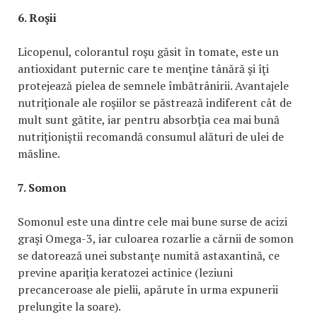
6. Roşii
Licopenul, colorantul roşu găsit în tomate, este un
antioxidant puternic care te menţine tânără şi îţi
protejează pielea de semnele îmbătrânirii. Avantajele
nutriţionale ale roşiilor se păstrează indiferent cât de
mult sunt gătite, iar pentru absorbţia cea mai bună
nutriţioniştii recomandă consumul alături de ulei de
măsline.
7. Somon
Somonul este una dintre cele mai bune surse de acizi
graşi Omega-3, iar culoarea rozarlie a cărnii de somon
se datorează unei substanţe numită astaxantină, ce
previne apariţia keratozei actinice (leziuni
precanceroase ale pielii, apărute în urma expunerii
prelungite la soare).