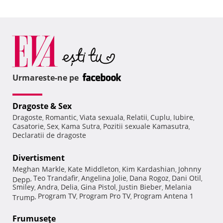
Urmareste-ne pe
Dragoste & Sex
Dragoste
Romantic
Viata sexuala
Relatii
Cuplu
Iubire
,
,
,
,
,
,
Casatorie
Sex
Kama Sutra
Pozitii sexuale Kamasutra
,
,
,
,
Declaratii de dragoste
Divertisment
Meghan Markle
Kate Middleton
Kim Kardashian
Johnny
,
,
,
Teo Trandafir
Angelina Jolie
Dana Rogoz
Dani Otil
Depp
,
,
,
,
,
Smiley
Andra
Delia
Gina Pistol
Justin Bieber
Melania
,
,
,
,
,
Program TV
Program Pro TV
Program Antena 1
Trump
,
,
,
Frumuseţe