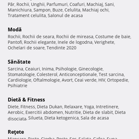
Păr
Rochii
Unghii
Parfumuri
Coafuri
Machiaj
Sani
,
,
,
,
,
,
,
Manichiura
Sampon
Buze
Celulita
Machiaj ochi
,
,
,
,
,
Tratament celulita
Salonul de acasa
,
Modă
Rochii
Rochii de seara
Rochii de mireasa
Costume de baie
,
,
,
,
Pantofi
Rochii elegante
Inele de logodna
Verighete
,
,
,
,
Ochelari de soare
Tendinte 2020
,
Sănătate
Sarcina
Ceaiuri
Inima
Psihologie
Ginecologie
,
,
,
,
,
Stomatologie
Colesterol
Anticonceptionale
Test sarcina
,
,
,
,
Cardiologie
Oftalmologie
Avort
Ceai verde
HIV
Ortopedie
,
,
,
,
,
,
Psihiatrie
Dietă & Fitness
Diete
Fitness
Dieta Dukan
Relaxare
Yoga
Intretinere
,
,
,
,
,
,
Aerobic
Exercitii abdomen
Nutritie
Dieta de slabit
Dieta
,
,
,
,
Silueta
Dieta ketogenica
Sala de acasa
disociata
,
,
,
Reţete
Mancare
Paste
Ciorba
Peste
Sos
Salata
Cafea
Supa