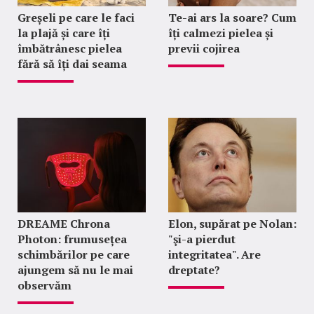
Greșeli pe care le faci
Te-ai ars la soare? Cum
la plajă și care îți
îți calmezi pielea și
îmbătrânesc pielea
previi cojirea
fără să îți dai seama
DREAME Chrona
Elon, supărat pe Nolan:
Photon: frumusețea
"şi-a pierdut
schimbărilor pe care
integritatea". Are
ajungem să nu le mai
dreptate?
observăm