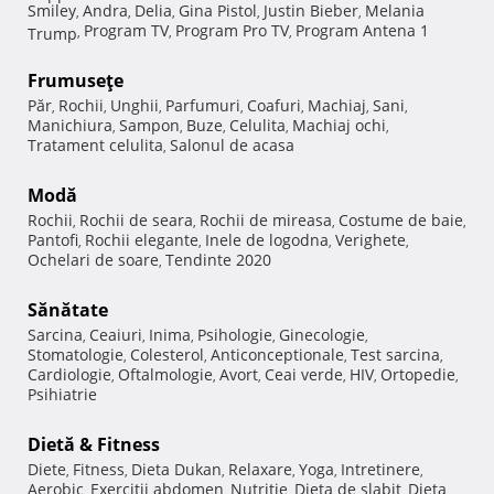
Smiley
Andra
Delia
Gina Pistol
Justin Bieber
Melania
,
,
,
,
,
Program TV
Program Pro TV
Program Antena 1
Trump
,
,
,
Frumuseţe
Păr
Rochii
Unghii
Parfumuri
Coafuri
Machiaj
Sani
,
,
,
,
,
,
,
Manichiura
Sampon
Buze
Celulita
Machiaj ochi
,
,
,
,
,
Tratament celulita
Salonul de acasa
,
Modă
Rochii
Rochii de seara
Rochii de mireasa
Costume de baie
,
,
,
,
Pantofi
Rochii elegante
Inele de logodna
Verighete
,
,
,
,
Ochelari de soare
Tendinte 2020
,
Sănătate
Sarcina
Ceaiuri
Inima
Psihologie
Ginecologie
,
,
,
,
,
Stomatologie
Colesterol
Anticonceptionale
Test sarcina
,
,
,
,
Cardiologie
Oftalmologie
Avort
Ceai verde
HIV
Ortopedie
,
,
,
,
,
,
Psihiatrie
Dietă & Fitness
Diete
Fitness
Dieta Dukan
Relaxare
Yoga
Intretinere
,
,
,
,
,
,
Aerobic
Exercitii abdomen
Nutritie
Dieta de slabit
Dieta
,
,
,
,