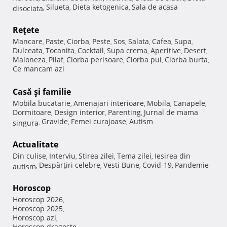
Silueta
Dieta ketogenica
Sala de acasa
disociata
,
,
,
Reţete
Mancare
Paste
Ciorba
Peste
Sos
Salata
Cafea
Supa
,
,
,
,
,
,
,
,
Dulceata
Tocanita
Cocktail
Supa crema
Aperitive
Desert
,
,
,
,
,
,
Maioneza
Pilaf
Ciorba perisoare
Ciorba pui
Ciorba burta
,
,
,
,
,
Ce mancam azi
Casă şi familie
Mobila bucatarie
Amenajari interioare
Mobila
Canapele
,
,
,
,
Dormitoare
Design interior
Parenting
Jurnal de mama
,
,
,
Gravide
Femei curajoase
Autism
singura
,
,
,
Actualitate
Din culise
Interviu
Stirea zilei
Tema zilei
Iesirea din
,
,
,
,
Despărţiri celebre
Vesti Bune
Covid-19
Pandemie
autism
,
,
,
,
Horoscop
Horoscop 2026
,
Horoscop 2025
,
Horoscop azi
,
Horoscop dragoste