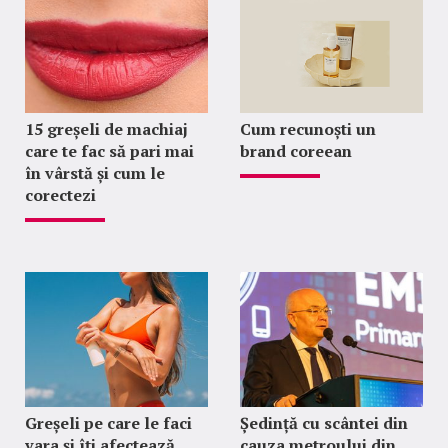
15 greșeli de machiaj
Cum recunoști un
care te fac să pari mai
brand coreean
în vârstă și cum le
corectezi
Greșeli pe care le faci
Ședință cu scântei din
vara și îți afectează
cauza metroului din