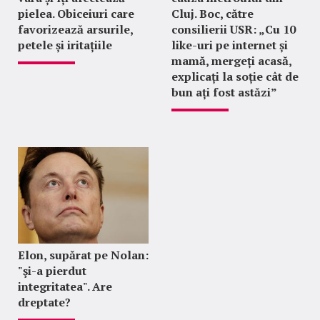
pielea. Obiceiuri care
Cluj. Boc, către
favorizează arsurile,
consilierii USR: „Cu 10
petele și iritațiile
like-uri pe internet și
mamă, mergeți acasă,
explicați la soție cât de
bun ați fost astăzi”
Elon, supărat pe Nolan:
"şi-a pierdut
integritatea". Are
dreptate?