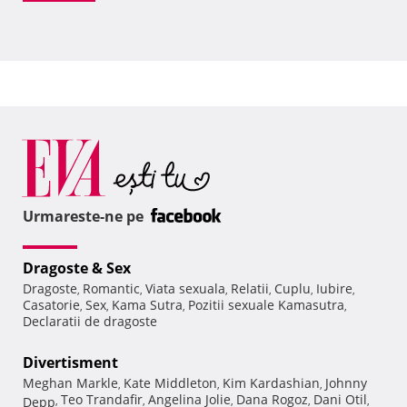
Urmareste-ne pe
Dragoste & Sex
Dragoste
Romantic
Viata sexuala
Relatii
Cuplu
Iubire
,
,
,
,
,
,
Casatorie
Sex
Kama Sutra
Pozitii sexuale Kamasutra
,
,
,
,
Declaratii de dragoste
Divertisment
Meghan Markle
Kate Middleton
Kim Kardashian
Johnny
,
,
,
Teo Trandafir
Angelina Jolie
Dana Rogoz
Dani Otil
Depp
,
,
,
,
,