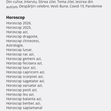
Din culise
Interviu
Stirea zilei
Tema zilei
Iesirea din
,
,
,
,
Despărţiri celebre
Vesti Bune
Covid-19
Pandemie
autism
,
,
,
,
Horoscop
Horoscop 2026
,
Horoscop 2025
,
Horoscop azi
,
Horoscop dragoste
,
Horoscop chinezesc
,
Astrologie
,
Horoscop lunar
,
Horoscop rac azi
,
Horoscop gemeni azi
,
Horoscop fecioara azi
,
Horoscop taur azi
,
Horoscop capricorn azi
,
Horoscop scorpion azi
,
Horoscop sagetator azi
,
Horoscop varsator azi
,
Horoscop pesti azi
,
Horoscop leu azi
,
Horoscop balanta azi
,
Horoscop berbec azi
,
Horoscop saptamanal