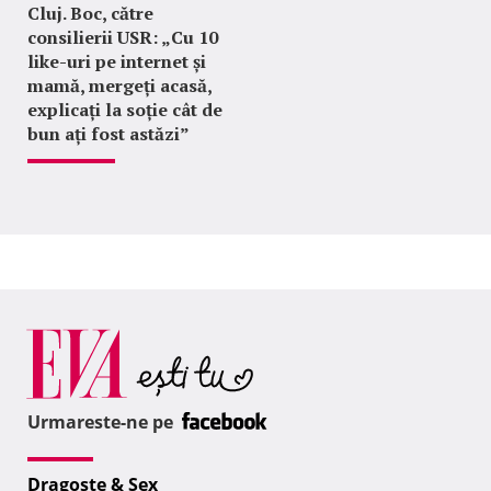
Cluj. Boc, către
consilierii USR: „Cu 10
like-uri pe internet și
mamă, mergeți acasă,
explicați la soție cât de
bun ați fost astăzi”
Urmareste-ne pe
Dragoste & Sex