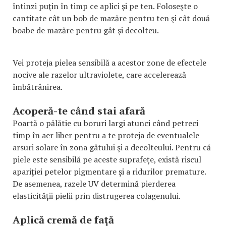
întinzi puţin în timp ce aplici şi pe ten. Foloseşte o
cantitate cât un bob de mazăre pentru ten şi cât două
boabe de mazăre pentru gât şi decolteu.
Vei proteja pielea sensibilă a acestor zone de efectele
nocive ale razelor ultraviolete, care accelerează
îmbătrânirea.
Acoperă-te când stai afară
Poartă o pălătie cu boruri largi atunci când petreci
timp în aer liber pentru a te proteja de eventualele
arsuri solare în zona gâtului şi a decolteului. Pentru că
piele este sensibilă pe aceste suprafeţe, există riscul
apariţiei petelor pigmentare şi a ridurilor premature.
De asemenea, razele UV determină pierderea
elasticităţii pielii prin distrugerea colagenului.
Aplică cremă de faţă