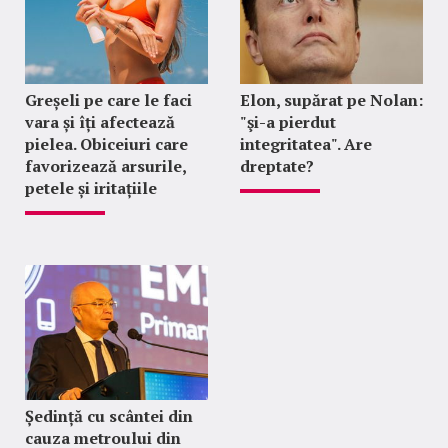
Greșeli pe care le faci
Elon, supărat pe Nolan:
vara și îți afectează
"şi-a pierdut
pielea. Obiceiuri care
integritatea". Are
favorizează arsurile,
dreptate?
petele și iritațiile
Ședință cu scântei din
cauza metroului din