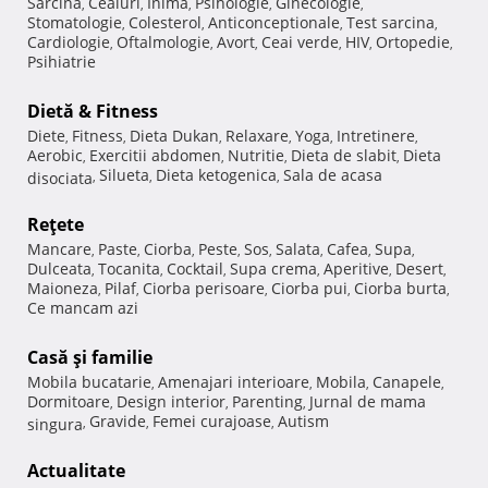
Sarcina
Ceaiuri
Inima
Psihologie
Ginecologie
,
,
,
,
,
Stomatologie
Colesterol
Anticonceptionale
Test sarcina
,
,
,
,
Cardiologie
Oftalmologie
Avort
Ceai verde
HIV
Ortopedie
,
,
,
,
,
,
Psihiatrie
Dietă & Fitness
Diete
Fitness
Dieta Dukan
Relaxare
Yoga
Intretinere
,
,
,
,
,
,
Aerobic
Exercitii abdomen
Nutritie
Dieta de slabit
Dieta
,
,
,
,
Silueta
Dieta ketogenica
Sala de acasa
disociata
,
,
,
Reţete
Mancare
Paste
Ciorba
Peste
Sos
Salata
Cafea
Supa
,
,
,
,
,
,
,
,
Dulceata
Tocanita
Cocktail
Supa crema
Aperitive
Desert
,
,
,
,
,
,
Maioneza
Pilaf
Ciorba perisoare
Ciorba pui
Ciorba burta
,
,
,
,
,
Ce mancam azi
Casă şi familie
Mobila bucatarie
Amenajari interioare
Mobila
Canapele
,
,
,
,
Dormitoare
Design interior
Parenting
Jurnal de mama
,
,
,
Gravide
Femei curajoase
Autism
singura
,
,
,
Actualitate