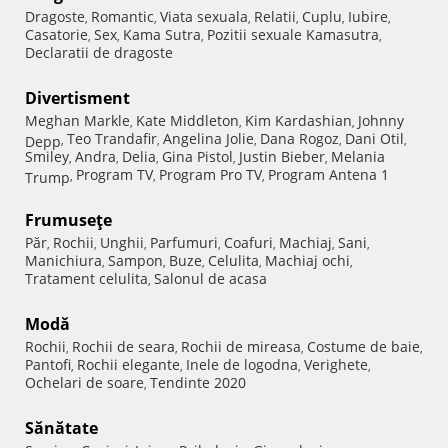
Dragoste
Romantic
Viata sexuala
Relatii
Cuplu
Iubire
,
,
,
,
,
,
Casatorie
Sex
Kama Sutra
Pozitii sexuale Kamasutra
,
,
,
,
Declaratii de dragoste
Divertisment
Meghan Markle
Kate Middleton
Kim Kardashian
Johnny
,
,
,
Teo Trandafir
Angelina Jolie
Dana Rogoz
Dani Otil
Depp
,
,
,
,
,
Smiley
Andra
Delia
Gina Pistol
Justin Bieber
Melania
,
,
,
,
,
Program TV
Program Pro TV
Program Antena 1
Trump
,
,
,
Frumuseţe
Păr
Rochii
Unghii
Parfumuri
Coafuri
Machiaj
Sani
,
,
,
,
,
,
,
Manichiura
Sampon
Buze
Celulita
Machiaj ochi
,
,
,
,
,
Tratament celulita
Salonul de acasa
,
Modă
Rochii
Rochii de seara
Rochii de mireasa
Costume de baie
,
,
,
,
Pantofi
Rochii elegante
Inele de logodna
Verighete
,
,
,
,
Ochelari de soare
Tendinte 2020
,
Sănătate