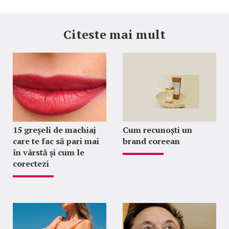
Citeste mai mult
15 greșeli de machiaj
Cum recunoști un
care te fac să pari mai
brand coreean
în vârstă și cum le
corectezi