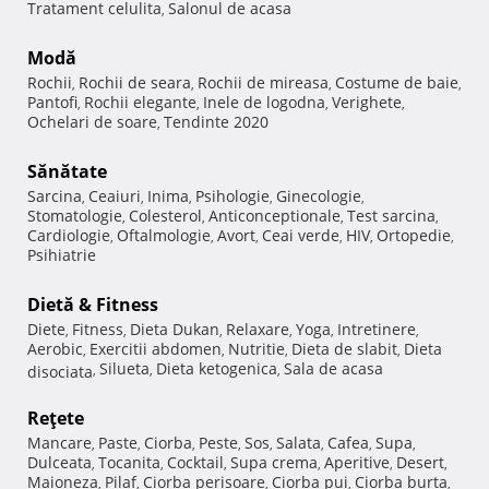
Tratament celulita
Salonul de acasa
,
Modă
Rochii
Rochii de seara
Rochii de mireasa
Costume de baie
,
,
,
,
Pantofi
Rochii elegante
Inele de logodna
Verighete
,
,
,
,
Ochelari de soare
Tendinte 2020
,
Sănătate
Sarcina
Ceaiuri
Inima
Psihologie
Ginecologie
,
,
,
,
,
Stomatologie
Colesterol
Anticonceptionale
Test sarcina
,
,
,
,
Cardiologie
Oftalmologie
Avort
Ceai verde
HIV
Ortopedie
,
,
,
,
,
,
Psihiatrie
Dietă & Fitness
Diete
Fitness
Dieta Dukan
Relaxare
Yoga
Intretinere
,
,
,
,
,
,
Aerobic
Exercitii abdomen
Nutritie
Dieta de slabit
Dieta
,
,
,
,
Silueta
Dieta ketogenica
Sala de acasa
disociata
,
,
,
Reţete
Mancare
Paste
Ciorba
Peste
Sos
Salata
Cafea
Supa
,
,
,
,
,
,
,
,
Dulceata
Tocanita
Cocktail
Supa crema
Aperitive
Desert
,
,
,
,
,
,
Maioneza
Pilaf
Ciorba perisoare
Ciorba pui
Ciorba burta
,
,
,
,
,