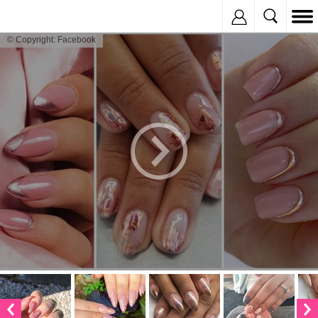
Inregistreaza
© Copyright: Facebook