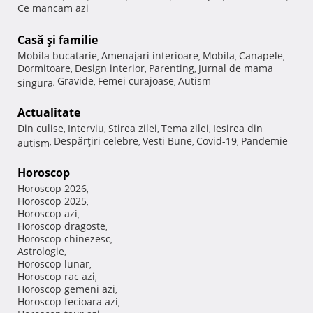
Ce mancam azi
Casă şi familie
Mobila bucatarie
Amenajari interioare
Mobila
Canapele
,
,
,
,
Dormitoare
Design interior
Parenting
Jurnal de mama
,
,
,
Gravide
Femei curajoase
Autism
singura
,
,
,
Actualitate
Din culise
Interviu
Stirea zilei
Tema zilei
Iesirea din
,
,
,
,
Despărţiri celebre
Vesti Bune
Covid-19
Pandemie
autism
,
,
,
,
Horoscop
Horoscop 2026
,
Horoscop 2025
,
Horoscop azi
,
Horoscop dragoste
,
Horoscop chinezesc
,
Astrologie
,
Horoscop lunar
,
Horoscop rac azi
,
Horoscop gemeni azi
,
Horoscop fecioara azi
,