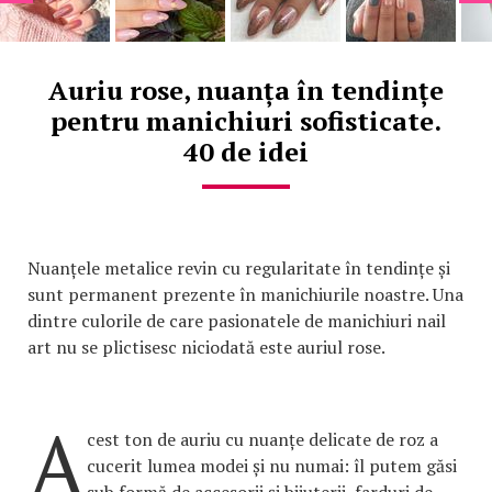
Auriu rose, nuanța în tendințe
pentru manichiuri sofisticate.
40 de idei
Nuanțele metalice revin cu regularitate în tendințe și
sunt permanent prezente în manichiurile noastre. Una
dintre culorile de care pasionatele de manichiuri nail
art nu se plictisesc niciodată este auriul rose.
A
cest ton de auriu cu nuanțe delicate de roz a
cucerit lumea modei și nu numai: îl putem găsi
sub formă de accesorii și bijuterii, farduri de