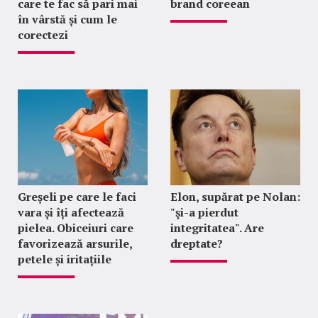
care te fac să pari mai
brand coreean
în vârstă și cum le
corectezi
Greșeli pe care le faci
Elon, supărat pe Nolan:
vara și îți afectează
"şi-a pierdut
pielea. Obiceiuri care
integritatea". Are
favorizează arsurile,
dreptate?
petele și iritațiile