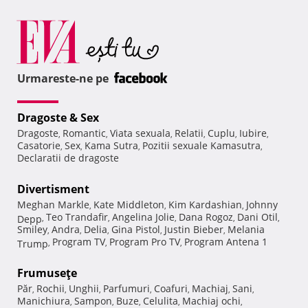
Urmareste-ne pe
Dragoste & Sex
Dragoste
Romantic
Viata sexuala
Relatii
Cuplu
Iubire
,
,
,
,
,
,
Casatorie
Sex
Kama Sutra
Pozitii sexuale Kamasutra
,
,
,
,
Declaratii de dragoste
Divertisment
Meghan Markle
Kate Middleton
Kim Kardashian
Johnny
,
,
,
Teo Trandafir
Angelina Jolie
Dana Rogoz
Dani Otil
Depp
,
,
,
,
,
Smiley
Andra
Delia
Gina Pistol
Justin Bieber
Melania
,
,
,
,
,
Program TV
Program Pro TV
Program Antena 1
Trump
,
,
,
Frumuseţe
Păr
Rochii
Unghii
Parfumuri
Coafuri
Machiaj
Sani
,
,
,
,
,
,
,
Manichiura
Sampon
Buze
Celulita
Machiaj ochi
,
,
,
,
,