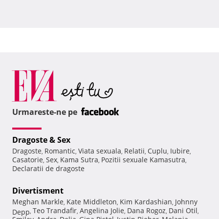
Urmareste-ne pe
Dragoste & Sex
Dragoste
Romantic
Viata sexuala
Relatii
Cuplu
Iubire
,
,
,
,
,
,
Casatorie
Sex
Kama Sutra
Pozitii sexuale Kamasutra
,
,
,
,
Declaratii de dragoste
Divertisment
Meghan Markle
Kate Middleton
Kim Kardashian
Johnny
,
,
,
Teo Trandafir
Angelina Jolie
Dana Rogoz
Dani Otil
Depp
,
,
,
,
,