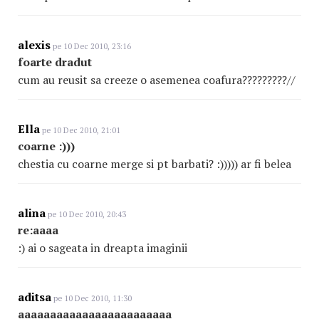
alexis
pe 10 Dec 2010, 23:16
foarte dradut
cum au reusit sa creeze o asemenea coafura?????????//
Ella
pe 10 Dec 2010, 21:01
coarne :)))
chestia cu coarne merge si pt barbati? :))))) ar fi belea
alina
pe 10 Dec 2010, 20:43
re:aaaa
:) ai o sageata in dreapta imaginii
aditsa
pe 10 Dec 2010, 11:30
aaaaaaaaaaaaaaaaaaaa
aaaa