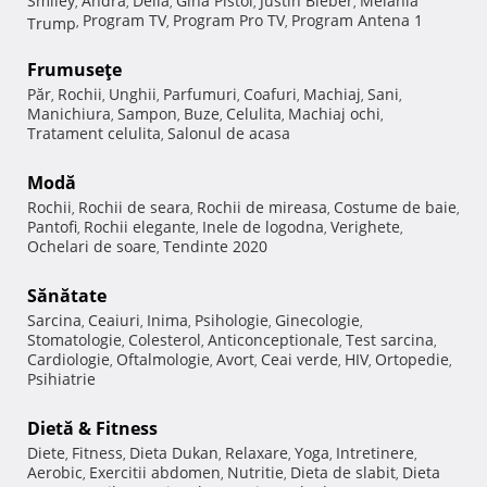
Smiley
Andra
Delia
Gina Pistol
Justin Bieber
Melania
,
,
,
,
,
Program TV
Program Pro TV
Program Antena 1
Trump
,
,
,
Frumuseţe
Păr
Rochii
Unghii
Parfumuri
Coafuri
Machiaj
Sani
,
,
,
,
,
,
,
Manichiura
Sampon
Buze
Celulita
Machiaj ochi
,
,
,
,
,
Tratament celulita
Salonul de acasa
,
Modă
Rochii
Rochii de seara
Rochii de mireasa
Costume de baie
,
,
,
,
Pantofi
Rochii elegante
Inele de logodna
Verighete
,
,
,
,
Ochelari de soare
Tendinte 2020
,
Sănătate
Sarcina
Ceaiuri
Inima
Psihologie
Ginecologie
,
,
,
,
,
Stomatologie
Colesterol
Anticonceptionale
Test sarcina
,
,
,
,
Cardiologie
Oftalmologie
Avort
Ceai verde
HIV
Ortopedie
,
,
,
,
,
,
Psihiatrie
Dietă & Fitness
Diete
Fitness
Dieta Dukan
Relaxare
Yoga
Intretinere
,
,
,
,
,
,
Aerobic
Exercitii abdomen
Nutritie
Dieta de slabit
Dieta
,
,
,
,