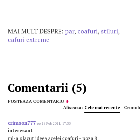
MAI MULT DESPRE:
par
,
coafuri
,
stiluri
,
cafuri extreme
Comentarii (5)
POSTEAZA COMENTARIU
Afiseaza:
Cele mai recente
|
Cronol
crimson777
pe 18 Feb 2011, 17:33
interesant
mi-a placut ideea acelei coafuri - poza 8