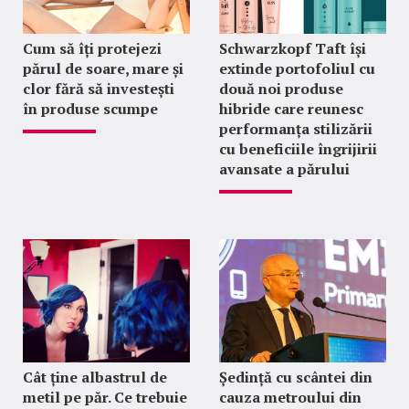
Cum să îți protejezi
Schwarzkopf Taft își
părul de soare, mare și
extinde portofoliul cu
clor fără să investești
două noi produse
în produse scumpe
hibride care reunesc
performanța stilizării
cu beneficiile îngrijirii
avansate a părului
Cât ține albastrul de
Ședință cu scântei din
metil pe păr. Ce trebuie
cauza metroului din