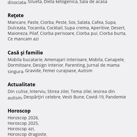
Silueta
Dieta ketogenica
Sala de acasa
disociata
,
,
,
Reţete
Mancare
Paste
Ciorba
Peste
Sos
Salata
Cafea
Supa
,
,
,
,
,
,
,
,
Dulceata
Tocanita
Cocktail
Supa crema
Aperitive
Desert
,
,
,
,
,
,
Maioneza
Pilaf
Ciorba perisoare
Ciorba pui
Ciorba burta
,
,
,
,
,
Ce mancam azi
Casă şi familie
Mobila bucatarie
Amenajari interioare
Mobila
Canapele
,
,
,
,
Dormitoare
Design interior
Parenting
Jurnal de mama
,
,
,
Gravide
Femei curajoase
Autism
singura
,
,
,
Actualitate
Din culise
Interviu
Stirea zilei
Tema zilei
Iesirea din
,
,
,
,
Despărţiri celebre
Vesti Bune
Covid-19
Pandemie
autism
,
,
,
,
Horoscop
Horoscop 2026
,
Horoscop 2025
,
Horoscop azi
,
Horoscop dragoste
,