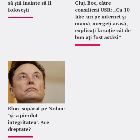
să știi înainte să îl
Cluj. Boc, către
folosești
consilierii USR: „Cu 10
like-uri pe internet și
mamă, mergeți acasă,
explicați la soție cât de
bun ați fost astăzi”
Elon, supărat pe Nolan:
"şi-a pierdut
integritatea". Are
dreptate?