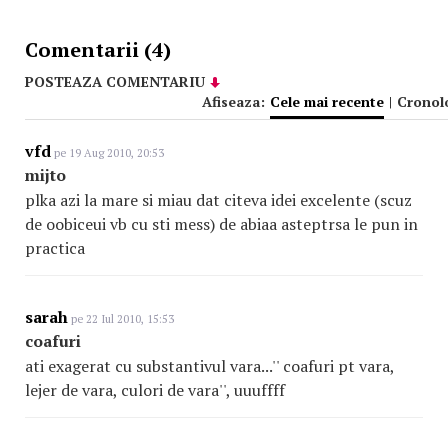
Comentarii (4)
POSTEAZA COMENTARIU
Afiseaza:
Cele mai recente
|
Cronol
vfd
pe 19 Aug 2010, 20:53
mijto
plka azi la mare si miau dat citeva idei excelente (scuz
de oobiceui vb cu sti mess) de abiaa asteptrsa le pun in
practica
sarah
pe 22 Iul 2010, 15:53
coafuri
ati exagerat cu substantivul vara...'' coafuri pt vara,
lejer de vara, culori de vara'', uuuffff