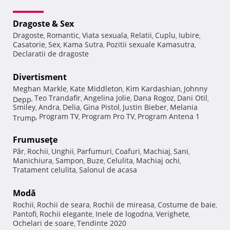
Dragoste & Sex
Dragoste
Romantic
Viata sexuala
Relatii
Cuplu
Iubire
,
,
,
,
,
,
Casatorie
Sex
Kama Sutra
Pozitii sexuale Kamasutra
,
,
,
,
Declaratii de dragoste
Divertisment
Meghan Markle
Kate Middleton
Kim Kardashian
Johnny
,
,
,
Teo Trandafir
Angelina Jolie
Dana Rogoz
Dani Otil
Depp
,
,
,
,
,
Smiley
Andra
Delia
Gina Pistol
Justin Bieber
Melania
,
,
,
,
,
Program TV
Program Pro TV
Program Antena 1
Trump
,
,
,
Frumuseţe
Păr
Rochii
Unghii
Parfumuri
Coafuri
Machiaj
Sani
,
,
,
,
,
,
,
Manichiura
Sampon
Buze
Celulita
Machiaj ochi
,
,
,
,
,
Tratament celulita
Salonul de acasa
,
Modă
Rochii
Rochii de seara
Rochii de mireasa
Costume de baie
,
,
,
,
Pantofi
Rochii elegante
Inele de logodna
Verighete
,
,
,
,
Ochelari de soare
Tendinte 2020
,