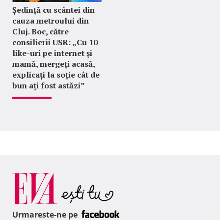
Ședință cu scântei din
cauza metroului din
Cluj. Boc, către
consilierii USR: „Cu 10
like-uri pe internet și
mamă, mergeți acasă,
explicați la soție cât de
bun ați fost astăzi”
Urmareste-ne pe