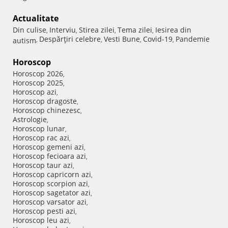
Actualitate
Din culise
Interviu
Stirea zilei
Tema zilei
Iesirea din
,
,
,
,
Despărţiri celebre
Vesti Bune
Covid-19
Pandemie
autism
,
,
,
,
Horoscop
Horoscop 2026
,
Horoscop 2025
,
Horoscop azi
,
Horoscop dragoste
,
Horoscop chinezesc
,
Astrologie
,
Horoscop lunar
,
Horoscop rac azi
,
Horoscop gemeni azi
,
Horoscop fecioara azi
,
Horoscop taur azi
,
Horoscop capricorn azi
,
Horoscop scorpion azi
,
Horoscop sagetator azi
,
Horoscop varsator azi
,
Horoscop pesti azi
,
Horoscop leu azi
,