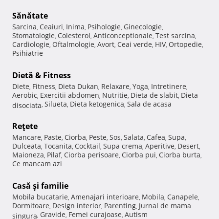
Sănătate
Sarcina
Ceaiuri
Inima
Psihologie
Ginecologie
,
,
,
,
,
Stomatologie
Colesterol
Anticonceptionale
Test sarcina
,
,
,
,
Cardiologie
Oftalmologie
Avort
Ceai verde
HIV
Ortopedie
,
,
,
,
,
,
Psihiatrie
Dietă & Fitness
Diete
Fitness
Dieta Dukan
Relaxare
Yoga
Intretinere
,
,
,
,
,
,
Aerobic
Exercitii abdomen
Nutritie
Dieta de slabit
Dieta
,
,
,
,
Silueta
Dieta ketogenica
Sala de acasa
disociata
,
,
,
Reţete
Mancare
Paste
Ciorba
Peste
Sos
Salata
Cafea
Supa
,
,
,
,
,
,
,
,
Dulceata
Tocanita
Cocktail
Supa crema
Aperitive
Desert
,
,
,
,
,
,
Maioneza
Pilaf
Ciorba perisoare
Ciorba pui
Ciorba burta
,
,
,
,
,
Ce mancam azi
Casă şi familie
Mobila bucatarie
Amenajari interioare
Mobila
Canapele
,
,
,
,
Dormitoare
Design interior
Parenting
Jurnal de mama
,
,
,
Gravide
Femei curajoase
Autism
singura
,
,
,