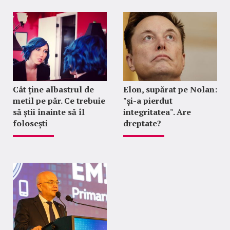
Cât ține albastrul de
Elon, supărat pe Nolan:
metil pe păr. Ce trebuie
"şi-a pierdut
să știi înainte să îl
integritatea". Are
folosești
dreptate?